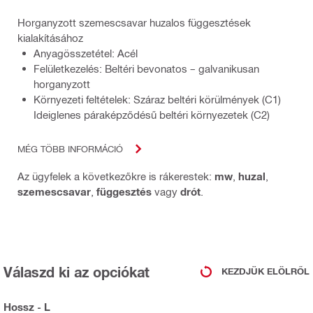
Horganyzott szemescsavar huzalos függesztések
kialakításához
Anyagösszetétel: Acél
Felületkezelés: Beltéri bevonatos – galvanikusan
horganyzott
Környezeti feltételek: Száraz beltéri körülmények (C1)
Ideiglenes páraképződésű beltéri környezetek (C2)
MÉG TÖBB INFORMÁCIÓ
Az ügyfelek a következőkre is rákerestek:
mw
,
huzal
,
szemescsavar
,
függesztés
vagy
drót
.
Válaszd ki az opciókat
KEZDJÜK ELÖLRŐL
Hossz - L