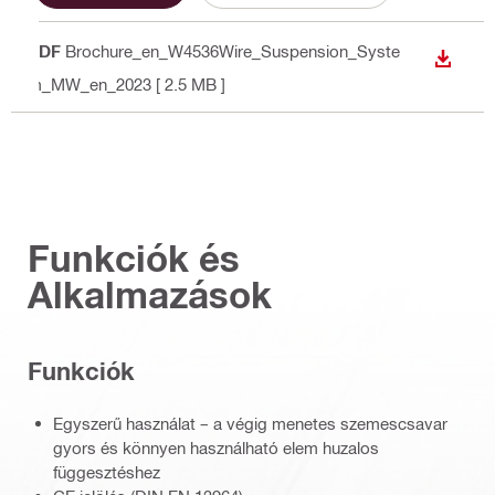
PDF
Brochure_en_W4536Wire_Suspension_Syste
LETÖLT
m_MW_en_2023
[ 2.5 MB ]
Funkciók és
Alkalmazások
Funkciók
Egyszerű használat – a végig menetes szemescsavar
gyors és könnyen használható elem huzalos
függesztéshez