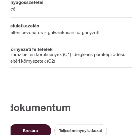
Anyagösszetétel
Acél
Felületkezelés
Beltéri bevonatos – galvanikusan horganyzott
Környezeti feltételek
Száraz beltéri körülmények (C1) Ideiglenes páraképződésű
beltéri környezetek (C2)
dokumentum
Brosúra
Teljesítménynyilatkozat