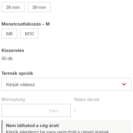
26 mm
39 mm
Menetcsatlakozás – M
M8
M10
Kiszerelés
50 db
Termék opciók
Kérjük válassz
Mennyiség
Teljes
darab
Csomagok
1
Nem láthatod a cég árait
Kérjük jelentkezz be vagy regisztrálj
a céged árainak