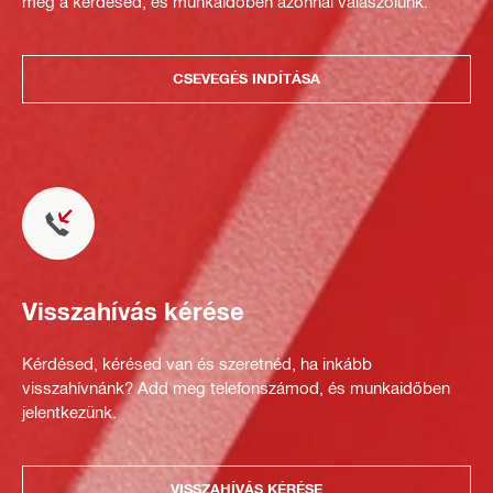
meg a kérdésed, és munkaidőben azonnal válaszolunk.
CSEVEGÉS INDÍTÁSA
Visszahívás kérése
Kérdésed, kérésed van és szeretnéd, ha inkább
visszahívnánk? Add meg telefonszámod, és munkaidőben
jelentkezünk.
VISSZAHÍVÁS KÉRÉSE