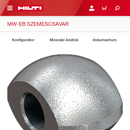
A TARTALOMRA
BEJELENTKEZÉS VAGY R
KOSÁR
MW-EB SZEMESCSAVAR
Konfigurátor
Műszaki Adatok
dokumentum