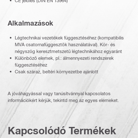
CE jelölés (DIN EN 13964)
Alkalmazások
Légtechnikai vezetékek függesztéséhez (kompatibilis
MVA csatornafüggesztők használatával). Kör- és
négyszög keresztmetszetű légtechnikához egyaránt
Különböző elemek, pl.: álmennyezeti rendszerek
függesztéséhez
Csak száraz, beltéri környezetbe ajánlott
A jóváhagyással vagy tanúsítvánnyal kapcsolatos
információkért kérjük, tekintd meg az egyes elemeket.
Kapcsolódó Termékek