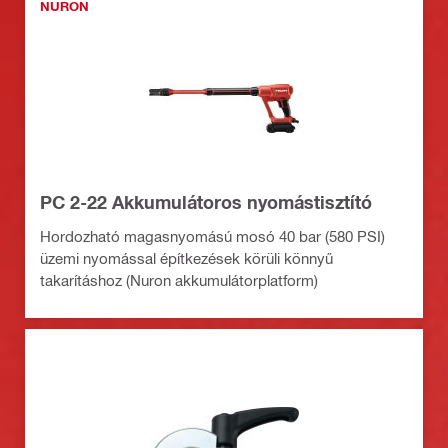
NURON
PC 2-22 Akkumulátoros nyomástisztító
Hordozható magasnyomású mosó 40 bar (580 PSI)
üzemi nyomással építkezések körüli könnyű
takarításhoz (Nuron akkumulátorplatform)