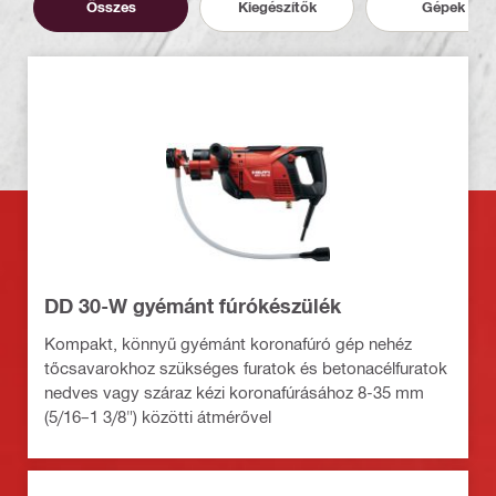
Összes
Kiegészítők
Gépek
DD 30-W gyémánt fúrókészülék
Kompakt, könnyű gyémánt koronafúró gép nehéz
tőcsavarokhoz szükséges furatok és betonacélfuratok
nedves vagy száraz kézi koronafúrásához 8-35 mm
(5/16–1 3/8") közötti átmérővel