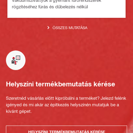
rögzítéséhez fúrás és dűbelezés nélkül
ÖSSZES MUTATÁSA
Helyszíni termékbemutatás kérése
Szeretnéd vásárlás előtt kipróbálni a terméket? Jelezd felénk
igényed és mi akár az építkezés helyszínén mutatjuk be a
kívánt gépet.
HELYSZÍNI TERMÉKBEMUTATÁS KÉRÉSE