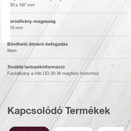
259 x 187 mm
Fúróállvány-magasság
610 mm
Bővíthető átmérő-befogadás
Nem
További tartozékinformáció
Fúróállvány a Hilti DD 30-W magfúró motorhoz
Kapcsolódó Termékek