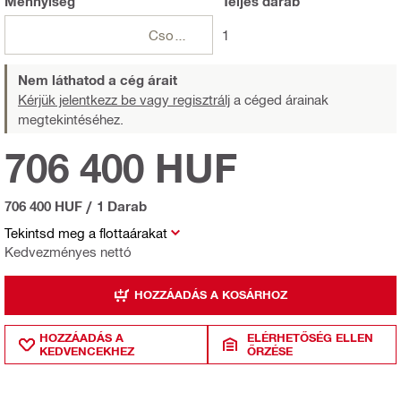
Mennyiség
Teljes
darab
Csomagok
1
Nem láthatod a cég árait
Kérjük jelentkezz be vagy regisztrálj
a céged árainak
megtekintéséhez.
706 400 HUF
706 400 HUF
/
1 Darab
Tekintsd meg a flottaárakat
Kedvezményes nettó
HOZZÁADÁS A KOSÁRHOZ
HOZZÁADÁS A
ELÉRHETŐSÉG ELLEN
KEDVENCEKHEZ
ŐRZÉSE