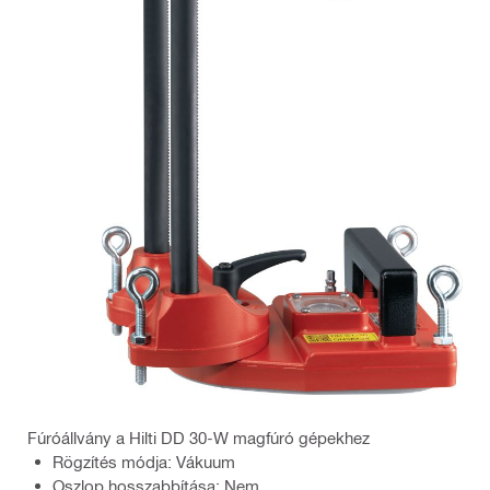
Fúróállvány a Hilti DD 30-W magfúró gépekhez
Rögzítés módja: Vákuum
Oszlop hosszabbítása: Nem