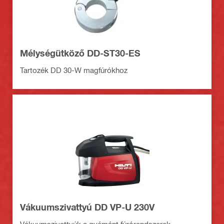
Mélységütköző DD-ST30-ES
Tartozék DD 30-W magfúrókhoz
Vákuumszivattyú DD VP-U 230V
Vákuumszivattyúk a gyémánt fúrórendszerek