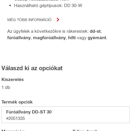
Használható géptípusok: DD 30-W
MÉG TÖBB INFORMÁCIÓ
Az ügyfelek a következőkre is rákerestek:
dd-st
,
fúróállvány
,
magfúróállvány
,
hilti
vagy
gyémánt
.
Válaszd ki az opciókat
Kiszerelés
1 db
Termék opciók
Fúróállvány DD-ST 30
#2051335