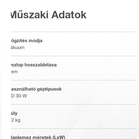
Műszaki Adatok
Rögzítés módja
Vákuum
Oszlop hosszabbítása
Nem
Használható géptípusok
DD 30-W
Súly
5.2 kg
Alaplemez méretek (LxW)