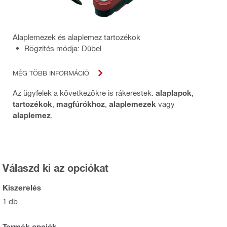
Alaplemezek és alaplemez tartozékok
Rögzítés módja: Dűbel
MÉG TÖBB INFORMÁCIÓ
Az ügyfelek a következőkre is rákerestek:
alaplapok
,
tartozékok
,
magfúrókhoz
,
alaplemezek
vagy
alaplemez
.
Válaszd ki az opciókat
Kiszerelés
1 db
Termék opciók