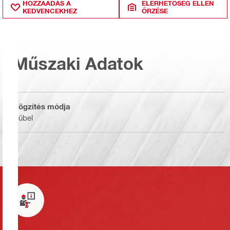
HOZZÁADÁS A
ELÉRHETŐSÉG ELLEN
KEDVENCEKHEZ
ŐRZÉSE
Műszaki Adatok
Rögzítés módja
Dűbel