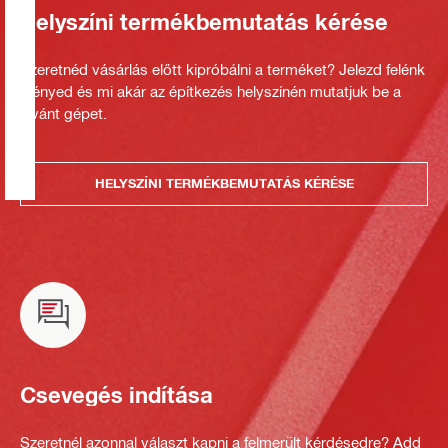
Helyszíni termékbemutatás kérése
Szeretnéd vásárlás előtt kipróbálni a terméket? Jelezd felénk
igényed és mi akár az építkezés helyszínén mutatjuk be a
kívánt gépet.
HELYSZÍNI TERMÉKBEMUTATÁS KÉRÉSE
Csevegés indítása
Szeretnél azonnal választ kapni a felmerült kérdésedre? Add