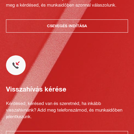
meg a kérdésed, és munkaidőben azonnal válaszolunk.
CSEVEGÉS INDÍTÁSA
Visszahívás kérése
Kérdésed, kérésed van és szeretnéd, ha inkább
visszahívnánk? Add meg telefonszámod, és munkaidőben
jelentkezünk.