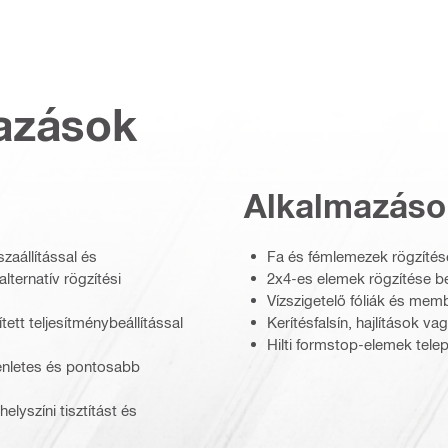
azások
Alkalmazáso
aállítással és
Fa és fémlemezek rögzíté
ternatív rögzítési
2x4-es elemek rögzítése b
Vízszigetelő fóliák és me
ett teljesítménybeállítással
Kerítésfalsín, hajlítások 
Hilti formstop-elemek tele
enletes és pontosabb
lyszíni tisztítást és