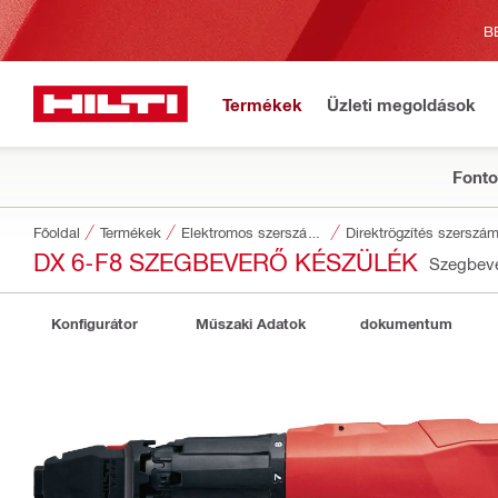
B
Termékek
Üzleti megoldások
Fonto
Főoldal
Termékek
Elektromos szerszámgépek
Direktrögzítés szerszám
DX 6-F8 SZEGBEVERŐ KÉSZÜLÉK
Szegbeve
Konfigurátor
Műszaki Adatok
dokumentum