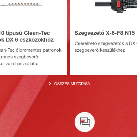
10 típusú Clean-Tec
Szegvezető X-6-F8 N15
ok DX 6 eszközökhöz
Cserélhető szegvezetők a DX 
lean-Tec ólommentes patronok
szegbeverő készülékhez
atronos szegbeverő
el való használatra
ÖSSZES MUTATÁSA