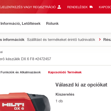
EJELENTKEZÉS VAGY REGISZTRÁCIÓ
RENDELÉSEK
KAPCSO
Információ, Letöltések
Rólunk
s információk
Szállítást és termékeket érintő tudnivalók
Rés
ai
rő készülék DX 6 F8
#2472457
Funkciók és Alkalmazások
Kapcsolódó Termékek
Válaszd ki az opciókat
Kiszerelés
1 db