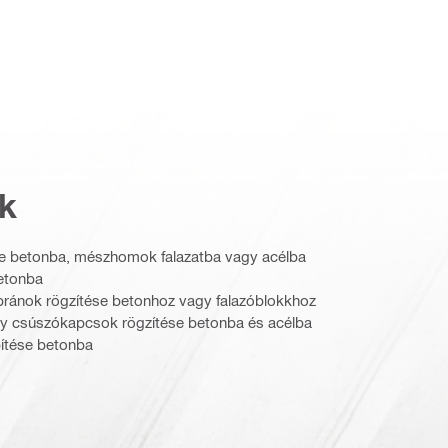
k
se betonba, mészhomok falazatba vagy acélba
etonba
mbránok rögzítése betonhoz vagy falazóblokkhoz
vagy csúszókapcsok rögzítése betonba és acélba
pítése betonba