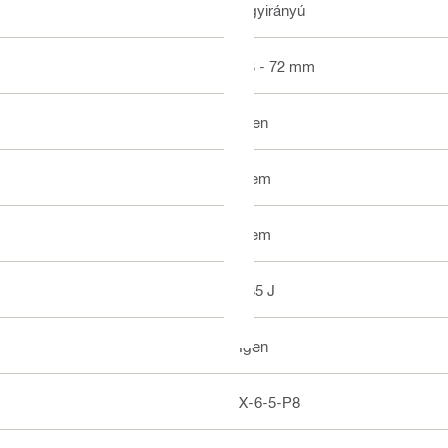
Egyirányú
13 - 72 mm
Igen
Nem
Nem
335 J
Igen
X-6-5-P8