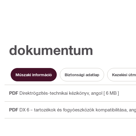
dokumentum
Műszaki információ
Biztonsági adatlap
Kezelési út
PDF
Direktrögzítés-technikai kézikönyv
, angol
[ 6 MB ]
PDF
DX 6 – tartozékok és fogyóeszközök kompatibilitása
, an