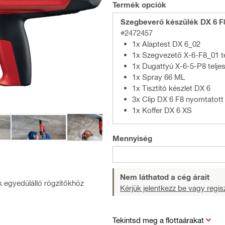
Termék opciók
Szegbeverő készülék DX 6 F
#2472457
1x Alaptest DX 6_02
1x Szegvezető X-6-F8_01 te
1x Dugattyú X-6-5-P8 telje
1x Spray 66 ML
1x Tisztító készlet DX 6
3x Clip DX 6 F8 nyomtatott
1x Koffer DX 6 XS
Mennyiség
Nem láthatod a cég árait
k egyedülálló rögzítőkhöz
Kérjük jelentkezz be vagy regisz
Tekintsd meg a flottaárakat