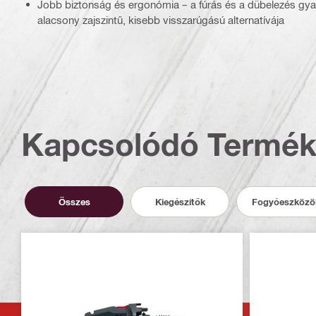
Jobb biztonság és ergonómia – a fúrás és a dübelezés gya
alacsony zajszintű, kisebb visszarúgású alternatívája
Kapcsolódó Termé
Összes
Kiegészítők
Fogyóeszközö