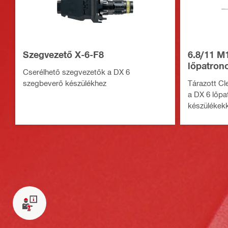
Szegvezető X-6-F8
6.8/11 M
lőpatron
Cserélhető szegvezetők a DX 6
szegbeverő készülékhez
Tárazott C
a DX 6 lőp
készülékekk