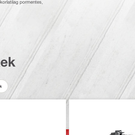
korlatilag pormentes,
kek
k