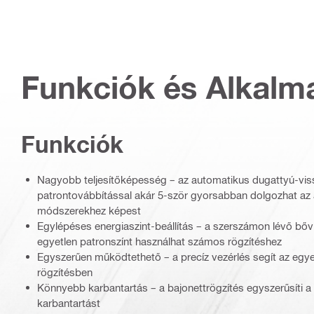
Funkciók és Alkalm
Funkciók
Nagyobb teljesítőképesség – az automatikus dugattyú-vissz
patrontovábbítással akár 5-ször gyorsabban dolgozhat az al
módszerekhez képest
Egylépéses energiaszint-beállítás – a szerszámon lévő bővít
egyetlen patronszínt használhat számos rögzítéshez
Egyszerűen működtethető – a precíz vezérlés segít az egy
rögzítésben
Könnyebb karbantartás – a bajonettrögzítés egyszerűsíti a he
karbantartást