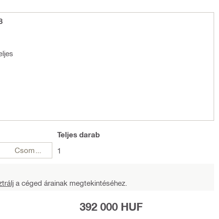
8
ljes
s
Teljes
darab
Csomagok
1
trálj
a céged árainak megtekintéséhez.
392 000 HUF