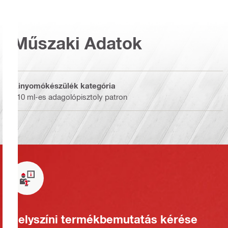
Műszaki Adatok
Kinyomókészülék kategória
310 ml-es adagolópisztoly patron
Helyszíni termékbemutatás kérése