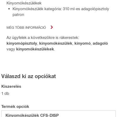
Kinyomókészülékek
Kinyomókészülék kategória: 310 ml-es adagolópisztoly
patron
MÉG TÖBB INFORMÁCIÓ
Az ügyfelek a következőkre is rákerestek:
kinyomópisztoly
,
kinyomókészülék
,
kinyomó
,
adagoló
vagy
kinyomókészülékek
.
Válaszd ki az opciókat
Kiszerelés
1 db
Termék opciók
Kinyomókészülék CFS-DISP