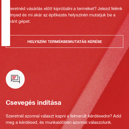
Szeretnéd vásárlás előtt kipróbálni a terméket? Jelezd felénk
igényed és mi akár az építkezés helyszínén mutatjuk be a
kívánt gépet.
HELYSZÍNI TERMÉKBEMUTATÁS KÉRÉSE
Csevegés indítása
Szeretnél azonnal választ kapni a felmerült kérdésedre? Add
meg a kérdésed, és munkaidőben azonnal válaszolunk.