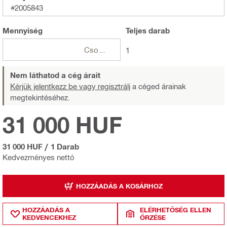
#2005843
Mennyiség
Teljes
darab
Csomagok
1
Nem láthatod a cég árait
Kérjük jelentkezz be vagy regisztrálj
a céged árainak
megtekintéséhez.
31 000 HUF
31 000 HUF
/
1 Darab
Kedvezményes nettó
HOZZÁADÁS A KOSÁRHOZ
HOZZÁADÁS A
ELÉRHETŐSÉG ELLEN
KEDVENCEKHEZ
ŐRZÉSE