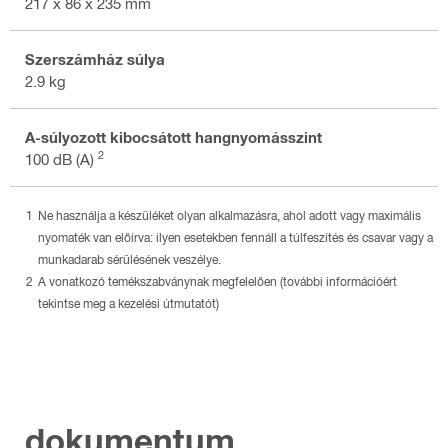
217 x 86 x 235 mm
Szerszámház súlya
2.9 kg
A-súlyozott kibocsátott hangnyomásszint
2
100 dB (A)
Ne használja a készüléket olyan alkalmazásra, ahol adott vagy maximális
nyomaték van előírva: ilyen esetekben fennáll a túlfeszítés és csavar vagy a
munkadarab sérülésének veszélye.
A vonatkozó temékszabványnak megfelelően (további információért
tekintse meg a kezelési útmutatót)
dokumentum