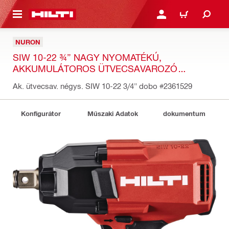
A TARTALOMRA
BEJELENTKEZÉS VAGY R
KOSÁR
NURON
SIW 10-22 ¾” NAGY NYOMATÉKÚ,
AKKUMULÁTOROS ÜTVECSAVAROZÓ
NÉGYSZÖG BEFOGÁSSAL
Ak. ütvecsav. négys. SIW 10-22 3/4" dobo
#2361529
Konfigurátor
Műszaki Adatok
dokumentum