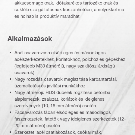
akkucsomagoknak, időtakarékos tartozékoknak és
sokféle szolgáltatásnak köszönhetően, amelyekkel ma
és holnap is produktív maradhat
Alkalmazások
Acél csavarozása elsődleges és másodlagos
acélszerkezetekhez, korlátokhoz, polchoz és gépekhez
(legfeljebb M30 átmérőjű, nagy szakítószilárdságú
csavarok)
Nagy rozsdás csavarok meglazítása karbantartási,
üzemeltetési és javítási munkákhoz
Nagy átmérőjű HUS dübelek rögzítése betonba
alaplemezek, zsaluzat, korlátok és ideiglenes
szerelvények (10–16 mm átmérő) esetén
Facsavarozás fában elsődleges és másodlagos
faszerkezetek, fatetők vagy ideiglenes szerkezetek (12–
20 mm átmérő) esetén
Szerkezeti acél csatlakozások, csőkarimák,