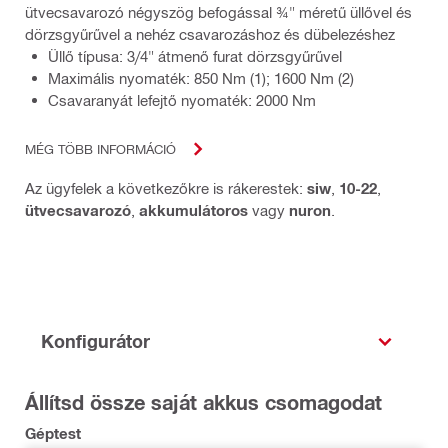
ütvecsavarozó négyszög befogással ¾" méretű üllővel és
dörzsgyűrűvel a nehéz csavarozáshoz és dübelezéshez
Üllő típusa: 3/4" átmenő furat dörzsgyűrűvel
Maximális nyomaték: 850 Nm (1); 1600 Nm (2)
Csavaranyát lefejtő nyomaték: 2000 Nm
MÉG TÖBB INFORMÁCIÓ
Az ügyfelek a következőkre is rákerestek:
siw
,
10-22
,
ütvecsavarozó
,
akkumulátoros
vagy
nuron
.
Konfigurátor
Állítsd össze saját akkus csomagodat
Géptest