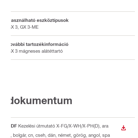
Használható eszköztípusok
GX 3, GX 3-ME
További tartozékinformáció
GX 3 mágneses alátéttartó
dokumentum
PDF
Kezelési útmutató X-FG/X-WH/X-PH(D)
, ara
LETÖLT
b, bolgár, cn, cseh, dán, német, görög, angol, spa