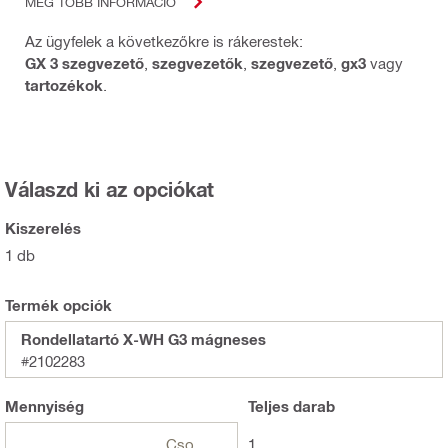
MÉG TÖBB INFORMÁCIÓ
Az ügyfelek a következőkre is rákerestek:
GX 3 szegvezető
,
szegvezetők
,
szegvezető
,
gx3
vagy
tartozékok
.
Válaszd ki az opciókat
Kiszerelés
1 db
Termék opciók
Rondellatartó X-WH G3 mágneses
#2102283
Mennyiség
Teljes
darab
Csomagok
1