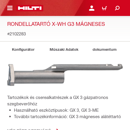
A TARTALOMRA
BEJELENTKEZÉS VAGY R
KOSÁR
RONDELLATARTÓ X-WH G3 MÁGNESES
#2102283
Konfigurátor
Műszaki Adatok
dokumentum
Tartozékok és cserealkatrészek a GX 3 gázpatronos
szegbeverőhöz
Használható eszköztípusok: GX 3, GX 3-ME
További tartozékinformáció: GX 3 mágneses alátéttartó