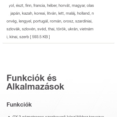
nyol, észt, finn, francia, héber, horvát, magyar, olas
z, japán, kazah, koreai, litván, lett, maláj, holland, n
orvég, lengyel, portugál, román, orosz, szardíniai,
szlovák, szlovén, svéd, thai, török, ukrán, vietnám
i, kínai, szerb
[ 593.5 KB ]
Funkciók és
Alkalmazások
Funkciók
GX 3 gázpatronos szegbeverő készülékhez tervezve