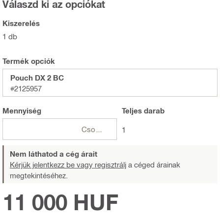
Válaszd ki az opciókat
Kiszerelés
1 db
Termék opciók
Pouch DX 2 BC
#2125957
Mennyiség
Teljes
darab
Csomagok
1
Nem láthatod a cég árait
Kérjük jelentkezz be vagy regisztrálj
a céged árainak
megtekintéséhez.
11 000 HUF