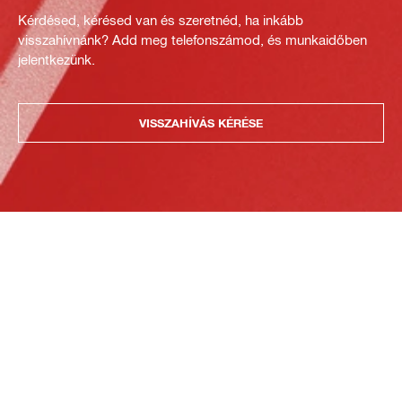
Kérdésed, kérésed van és szeretnéd, ha inkább
visszahívnánk? Add meg telefonszámod, és munkaidőben
jelentkezünk.
VISSZAHÍVÁS KÉRÉSE