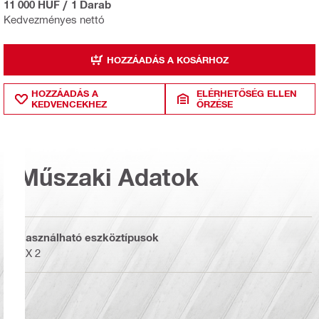
11 000 HUF
/
1 Darab
Kedvezményes nettó
HOZZÁADÁS A KOSÁRHOZ
HOZZÁADÁS A
ELÉRHETŐSÉG ELLEN
KEDVENCEKHEZ
ŐRZÉSE
Műszaki Adatok
Használható eszköztípusok
DX 2