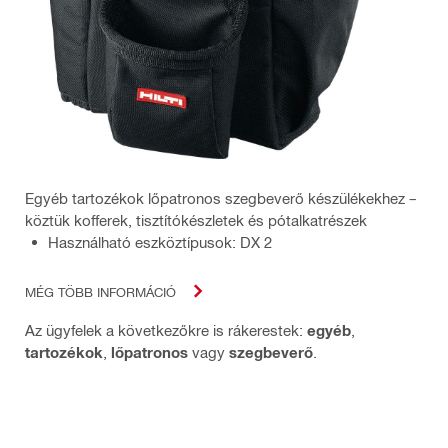
Egyéb tartozékok lőpatronos szegbeverő készülékekhez –
köztük kofferek, tisztítókészletek és pótalkatrészek
Használható eszköztípusok: DX 2
MÉG TÖBB INFORMÁCIÓ
Az ügyfelek a következőkre is rákerestek:
egyéb
,
tartozékok
,
lőpatronos
vagy
szegbeverő
.