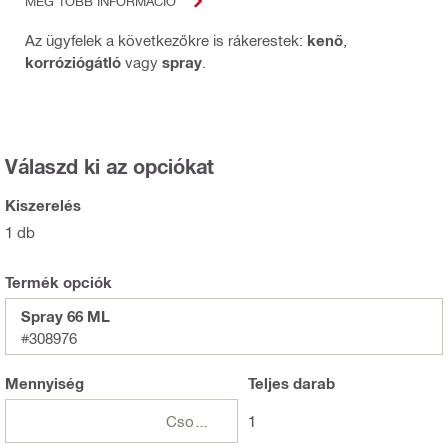
MÉG TÖBB INFORMÁCIÓ
Az ügyfelek a következőkre is rákerestek:
kenő
,
korróziógátló
vagy
spray
.
Válaszd ki az opciókat
Kiszerelés
1 db
Termék opciók
Spray 66 ML
#308976
Mennyiség
Teljes
darab
Csomagok
1