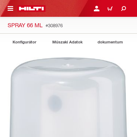
A TARTALOMRA
BEJELENTKEZÉS VAGY R
KOSÁR
SPRAY 66 ML
#308976
Konfigurátor
Műszaki Adatok
dokumentum