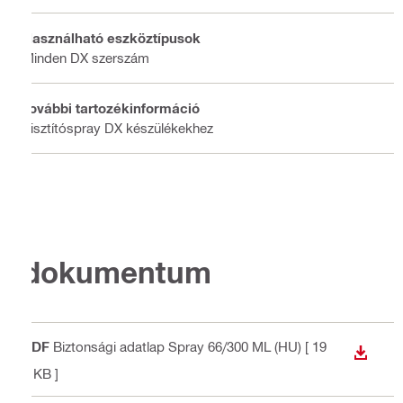
Használható eszköztípusok
Minden DX szerszám
További tartozékinformáció
Tisztítóspray DX készülékekhez
dokumentum
PDF
Biztonsági adatlap Spray 66/300 ML (HU)
[ 19
LETÖLT
0 KB ]