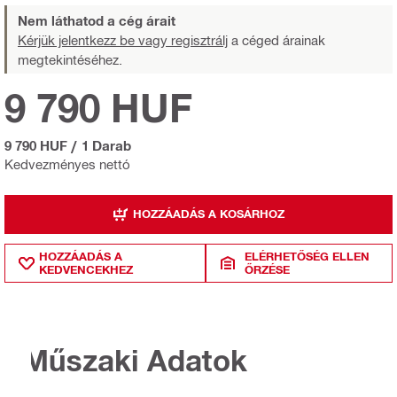
Nem láthatod a cég árait
Kérjük jelentkezz be vagy regisztrálj
a céged árainak
megtekintéséhez.
9 790 HUF
9 790 HUF
/
1 Darab
Kedvezményes nettó
HOZZÁADÁS A KOSÁRHOZ
HOZZÁADÁS A
ELÉRHETŐSÉG ELLEN
KEDVENCEKHEZ
ŐRZÉSE
Műszaki Adatok