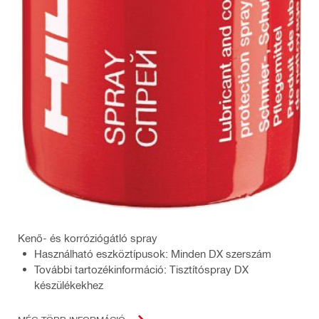
Kenő- és korróziógátló spray
Használható eszköztípusok: Minden DX szerszám
További tartozékinformáció: Tisztítóspray DX
készülékekhez