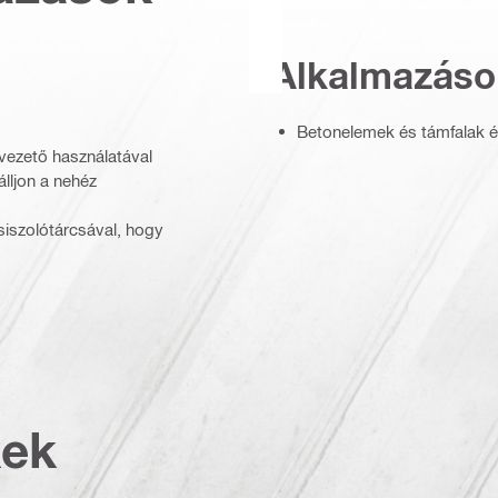
Alkalmazáso
Betonelemek és támfalak é
 vezető használatával
lljon a nehéz
csiszolótárcsával, hogy
kek