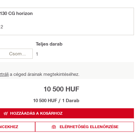
130 CG horizon
 2
Teljes
darab
Csomagok
1
trálj
a céged árainak megtekintéséhez.
10 500 HUF
10 500 HUF
/
1 Darab
HOZZÁADÁS A KOSÁRHOZ
NCEKHEZ
ELÉRHETŐSÉG ELLENŐRZÉSE