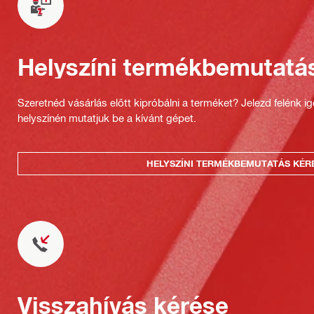
Helyszíni termékbemutatá
Szeretnéd vásárlás előtt kipróbálni a terméket? Jelezd felénk i
helyszínén mutatjuk be a kívánt gépet.
HELYSZÍNI TERMÉKBEMUTATÁS KÉR
Visszahívás kérése