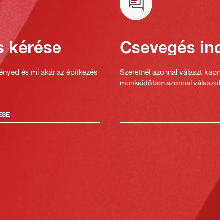
s kérése
Csevegés ind
gényed és mi akár az építkezés
Szeretnél azonnal választ kap
munkaidőben azonnal válaszol
ÉSE