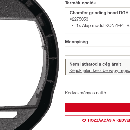
Termék opciók
Chamfer grinding hood DGH 
#2275053
1x Alap modul KONZEPT B
Mennyiség
Nem láthatod a cég árait
Kérjük jelentkezz be vagy regisz
Kedvezményes nettó
HOZZÁADÁS A KEDVE