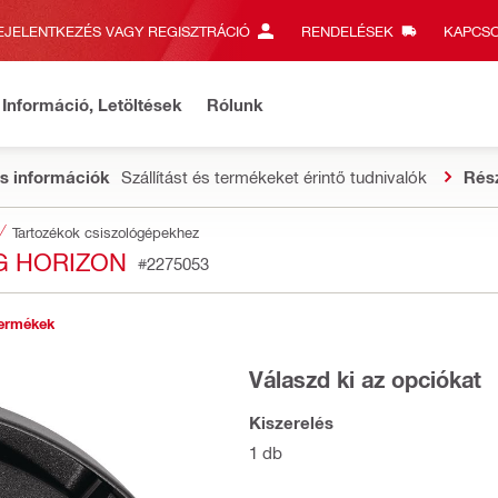
EJELENTKEZÉS VAGY REGISZTRÁCIÓ
RENDELÉSEK
KAPCSO
Információ, Letöltések
Rólunk
s információk
Szállítást és termékeket érintő tudnivalók
Rés
Tartozékok csiszológépekhez
G HORIZON
#2275053
ermékek
Válaszd ki az opciókat
Kiszerelés
1 db