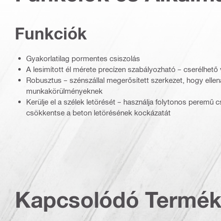
Funkciók
Gyakorlatilag pormentes csiszolás
A lesimított él mérete precízen szabályozható – cserélhető
Robusztus – szénszállal megerősített szerkezet, hogy ellená
munkakörülményeknek
Kerülje el a szélek letörését – használja folytonos peremű 
csökkentse a beton letörésének kockázatát
Kapcsolódó Termé