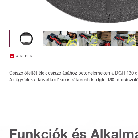
4 KÉPEK
Csiszolófeltét élek csiszolásához betonelemeken a DGH 130 
Az ügyfelek a következőkre is rákerestek:
dgh
,
130
,
élcsiszol
Funkciók és Alkalm