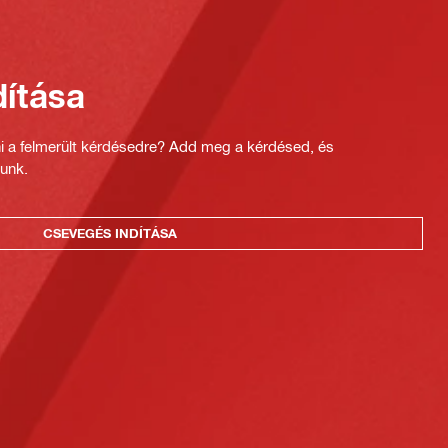
ítása
ni a felmerült kérdésedre? Add meg a kérdésed, és
unk.
CSEVEGÉS INDÍTÁSA