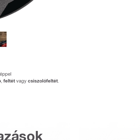
géppel
ó
,
feltét
vagy
csiszolófeltét
.
azások