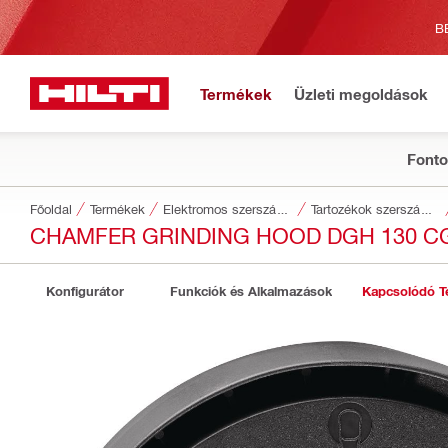
B
Termékek
Üzleti megoldások
Fonto
Főoldal
Termékek
Elektromos szerszámgépek
Tartozékok szerszámokhoz
CHAMFER GRINDING HOOD DGH 130 C
Konfigurátor
Funkciók és Alkalmazások
Kapcsolódó T