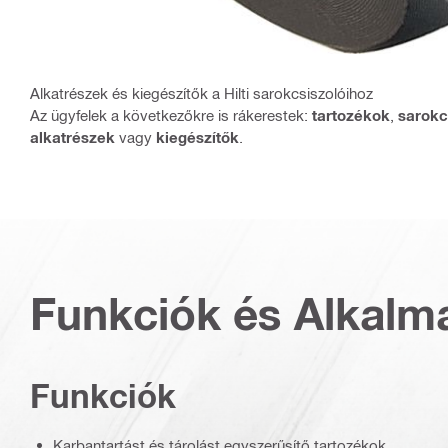
Alkatrészek és kiegészítők a Hilti sarokcsiszolóihoz
Az ügyfelek a következőkre is rákerestek:
tartozékok
,
sarokc
alkatrészek
vagy
kiegészítők
.
Funkciók és Alkalm
Funkciók
Karbantartást és tárolást egyszerűsítő tartozékok