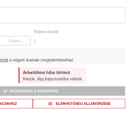
Teljes
darab
Csomagok
1
trálj
a céged árainak megtekintéséhez.
Árbetöltési hiba történt
Kérjük, lépj kapcsolatba velünk
HOZZÁADÁS A KOSÁRHOZ
NCEKHEZ
ELÉRHETŐSÉG ELLENŐRZÉSE