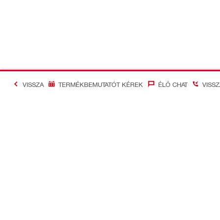
VISSZA
TERMÉKBEMUTATÓT KÉREK
ÉLŐ CHAT
VISS
#Making Constructi