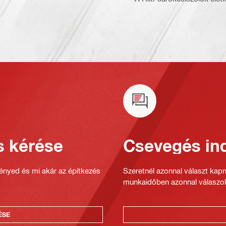
s kérése
Csevegés ind
gényed és mi akár az építkezés
Szeretnél azonnal választ kap
munkaidőben azonnal válaszol
ÉSE