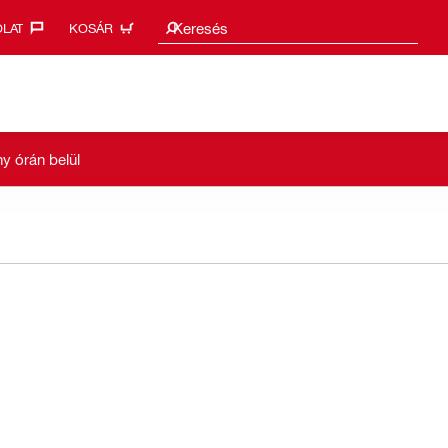
Keresési javaslatok
Keresés
LAT‎
KOSÁR
y órán belül