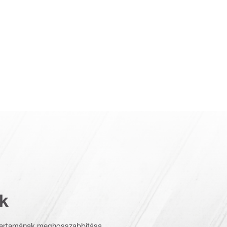
k
ettartamának meghosszabbítása