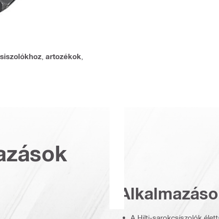
siszolókhoz
,
artozékok
,
azások
Alkalmazáso
A Hilti-sarokcsiszolók él