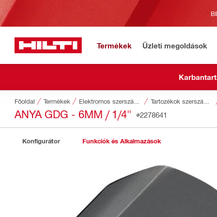
B
Termékek
Üzleti megoldások
Karbantart
Főoldal
Termékek
Elektromos szerszámgépek
Tartozékok szerszámokhoz
ANYA GDG - 6MM / 1/4"
#2278641
Konfigurátor
Funkciók és Alkalmazások