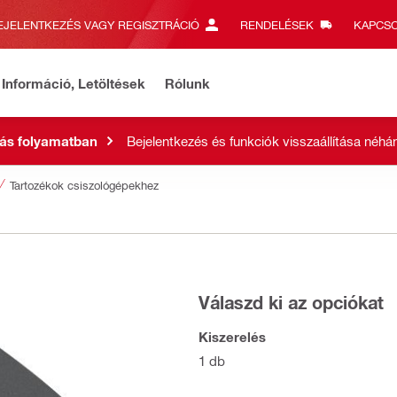
EJELENTKEZÉS VAGY REGISZTRÁCIÓ
RENDELÉSEK
KAPCSO
Információ, Letöltések
Rólunk
ás folyamatban
Bejelentkezés és funkciók visszaállítása néhán
Tartozékok csiszológépekhez
Válaszd ki az opciókat
Kiszerelés
1 db