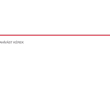
ZAHÍVÁST KÉREK
on Better