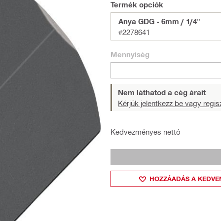
Termék opciók
Anya GDG - 6mm / 1/4"
#2278641
Mennyiség
Nem láthatod a cég árait
Kérjük jelentkezz be vagy regisz
Kedvezményes nettó
HOZZÁADÁS A KEDVE