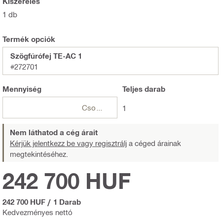
Kiszerelés
1 db
Termék opciók
Szögfúrófej TE-AC 1
#272701
Mennyiség
Teljes
darab
Csomagok
1
Nem láthatod a cég árait
Kérjük jelentkezz be vagy regisztrálj
a céged árainak
megtekintéséhez.
242 700 HUF
242 700 HUF
/
1 Darab
Kedvezményes nettó