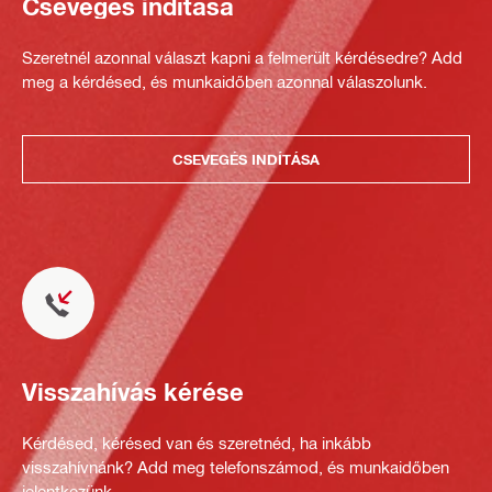
Csevegés indítása
Szeretnél azonnal választ kapni a felmerült kérdésedre? Add
meg a kérdésed, és munkaidőben azonnal válaszolunk.
CSEVEGÉS INDÍTÁSA
Visszahívás kérése
Kérdésed, kérésed van és szeretnéd, ha inkább
visszahívnánk? Add meg telefonszámod, és munkaidőben
jelentkezünk.