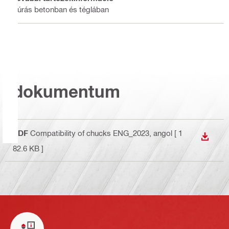
Fúrás betonban és téglában
dokumentum
PDF
Compatibility of chucks ENG_2023
, angol
[ 1
LETÖLT
82.6 KB ]