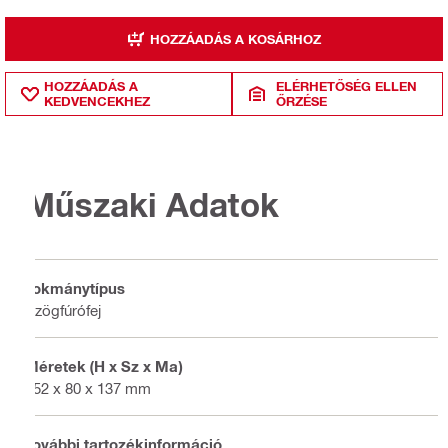
HOZZÁADÁS A KOSÁRHOZ
HOZZÁADÁS A
ELÉRHETŐSÉG ELLEN
KEDVENCEKHEZ
ŐRZÉSE
Műszaki Adatok
Tokmánytípus
Szögfúrófej
Méretek (H x Sz x Ma)
152 x 80 x 137 mm
További tartozékinformáció