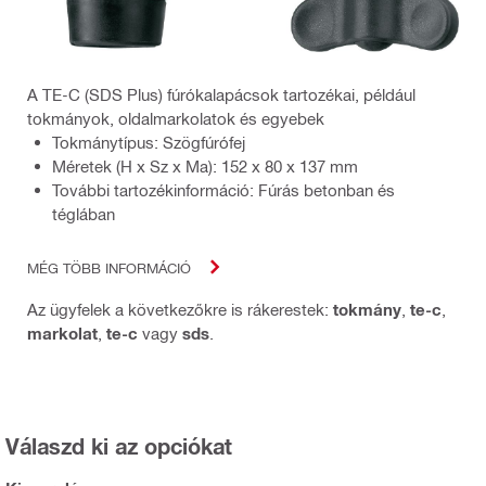
A TE-C (SDS Plus) fúrókalapácsok tartozékai, például
tokmányok, oldalmarkolatok és egyebek
Tokmánytípus: Szögfúrófej
Méretek (H x Sz x Ma): 152 x 80 x 137 mm
További tartozékinformáció: Fúrás betonban és
téglában
MÉG TÖBB INFORMÁCIÓ
Az ügyfelek a következőkre is rákerestek:
tokmány
,
te-c
,
markolat
,
te-c
vagy
sds
.
Válaszd ki az opciókat