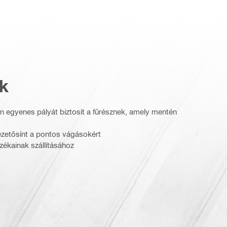
k
n egyenes pályát biztosít a fűrésznek, amely mentén
vezetősínt a pontos vágásokért
ozékainak szállításához