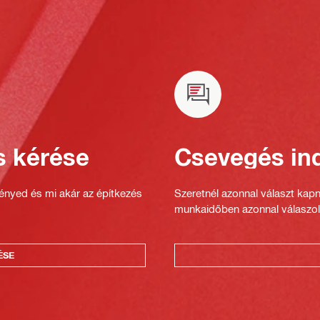
s kérése
Csevegés ind
gényed és mi akár az építkezés
Szeretnél azonnal választ kap
munkaidőben azonnal válaszol
ÉSE