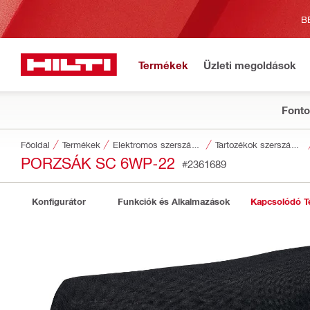
B
Termékek
Üzleti megoldások
Fonto
Főoldal
Termékek
Elektromos szerszámgépek
Tartozékok szerszámokhoz
PORZSÁK SC 6WP-22
#2361689
Konfigurátor
Funkciók és Alkalmazások
Kapcsolódó T