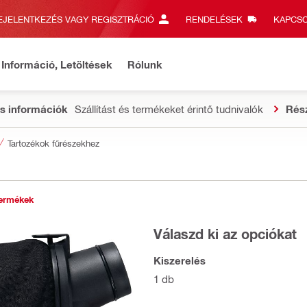
EJELENTKEZÉS VAGY REGISZTRÁCIÓ
RENDELÉSEK
KAPCSO
Információ, Letöltések
Rólunk
s információk
Szállítást és termékeket érintő tudnivalók
Rés
Tartozékok fűrészekhez
ermékek
Válaszd ki az opciókat
Kiszerelés
1 db