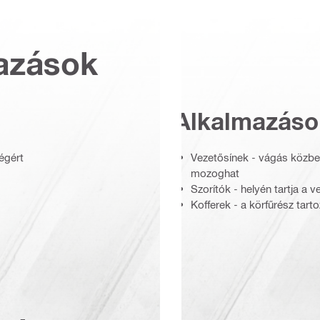
azások
Alkalmazáso
égért
Vezetősínek - vágás közbe
mozoghat
Szorítók - helyén tartja a 
Kofferek - a körfűrész tart