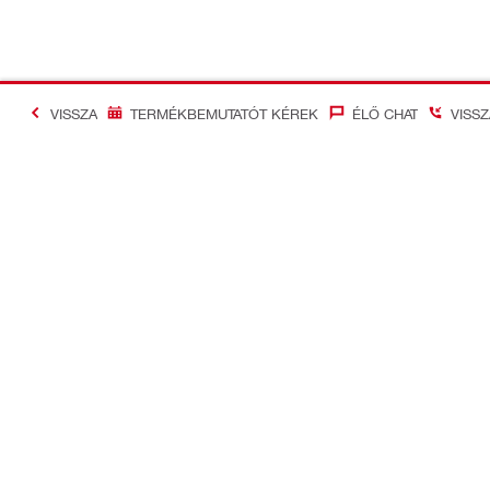
VISSZA
TERMÉKBEMUTATÓT KÉREK
ÉLŐ CHAT
VISS
#Making Constructi
Kapcsolat
Vállalati in
Lépj velünk kapcsolatba!
Cégnév: HIL
Korlátolt Fe