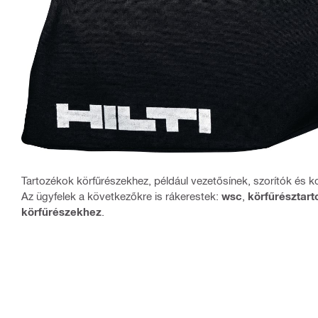
Tartozékok körfűrészekhez, például vezetősínek, szorítók és k
Az ügyfelek a következőkre is rákerestek:
wsc
,
körfűrésztar
körfűrészekhez
.