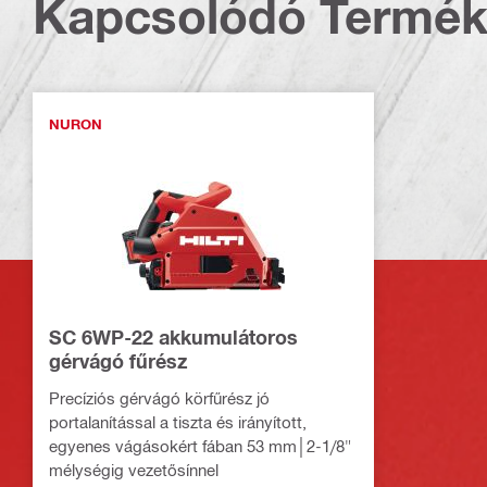
Kapcsolódó Termé
NURON
SC 6WP-22 akkumulátoros
gérvágó fűrész
Precíziós gérvágó körfűrész jó
portalanítással a tiszta és irányított,
egyenes vágásokért fában 53 mm│2-1/8"
mélységig vezetősínnel