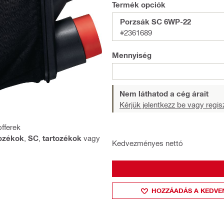
Termék opciók
Porzsák SC 6WP-22
#2361689
Mennyiség
Nem láthatod a cég árait
Kérjük jelentkezz be vagy regisz
offerek
tozékok
,
SC
,
tartozékok
vagy
Kedvezményes nettó
HOZZÁADÁS A KEDVE