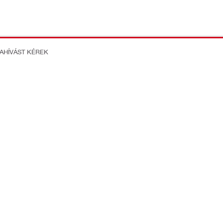
ZAHÍVÁST KÉREK
on Better
formációk
Rólunk
TI (HUNGÁRIA) Szolgáltató
Karrier
lelősségű Társaság