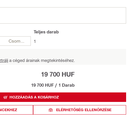
Teljes
darab
Csomagok
1
trálj
a céged árainak megtekintéséhez.
19 700 HUF
19 700 HUF
/
1 Darab
HOZZÁADÁS A KOSÁRHOZ
NCEKHEZ
ELÉRHETŐSÉG ELLENŐRZÉSE