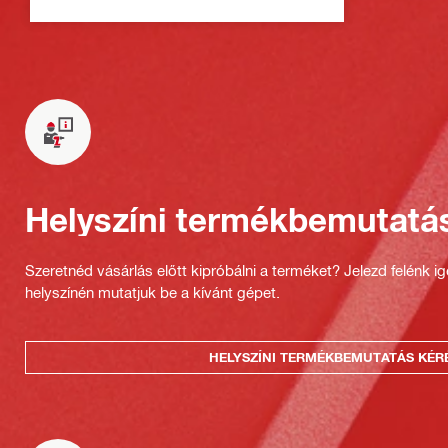
Helyszíni termékbemutatá
Szeretnéd vásárlás előtt kipróbálni a terméket? Jelezd felénk i
helyszínén mutatjuk be a kívánt gépet.
HELYSZÍNI TERMÉKBEMUTATÁS KÉR