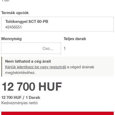
Termék opciók
Tolókengyel SCT 60-PB
#2456551
Mennyiség
Teljes
darab
Csomagok
1
Nem láthatod a cég árait
Kérjük jelentkezz be vagy regisztrálj
a céged árainak
megtekintéséhez.
12 700 HUF
12 700 HUF
/
1 Darab
Kedvezményes nettó