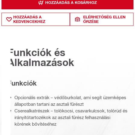
HOZZÁADÁS A KOSÁRHOZ
HOZZÁADÁS A
ELÉRHETŐSÉG ELLEN
KEDVENCEKHEZ
ŐRZÉSE
Funkciók és
Alkalmazások
Funkciók
Opcionális extrák – védőburkolat, ami segít üzemképes
állapotban tartani az asztali fűrészt
Cserealkatrészek – tolókocsi, csavarkulcsok, tolórúd és
irányítótartozékok az asztali fűrész felhasználási
körének bővítéséhez