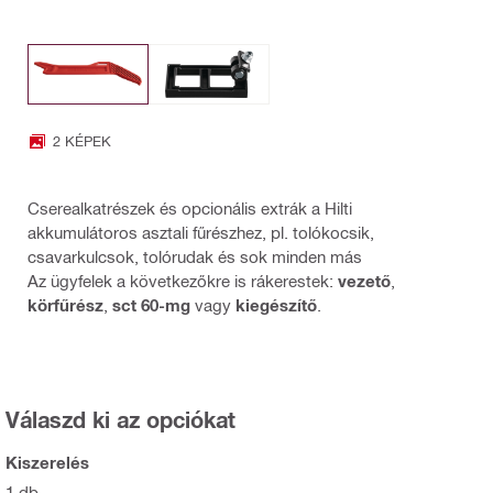
2 KÉPEK
Cserealkatrészek és opcionális extrák a Hilti
akkumulátoros asztali fűrészhez, pl. tolókocsik,
csavarkulcsok, tolórudak és sok minden más
Az ügyfelek a következőkre is rákerestek:
vezető
,
körfűrész
,
sct 60-mg
vagy
kiegészítő
.
Válaszd ki az opciókat
Kiszerelés
1 db