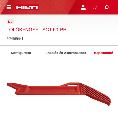
A TARTALOMRA
BEJELENTKEZÉS VAGY R
KOSÁR
ÚJ
TOLÓKENGYEL SCT 60-PB
#2456551
Konfigurátor
Funkciók és Alkalmazások
Kapcsolódó T