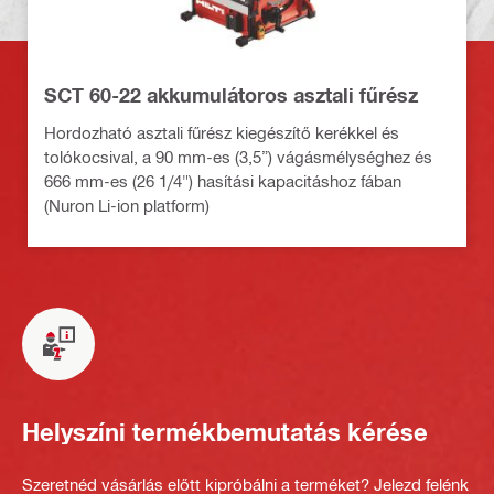
SCT 60-22 akkumulátoros asztali fűrész
Hordozható asztali fűrész kiegészítő kerékkel és
tolókocsival, a 90 mm-es (3,5”) vágásmélységhez és
666 mm-es (26 1/4") hasítási kapacitáshoz fában
(Nuron Li-ion platform)
Helyszíni termékbemutatás kérése
Szeretnéd vásárlás előtt kipróbálni a terméket? Jelezd felénk