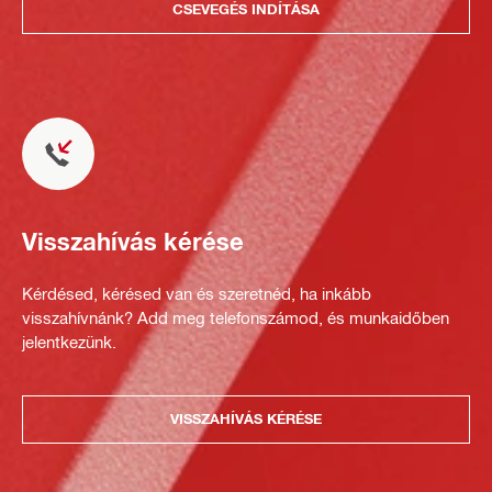
CSEVEGÉS INDÍTÁSA
Visszahívás kérése
Kérdésed, kérésed van és szeretnéd, ha inkább
visszahívnánk? Add meg telefonszámod, és munkaidőben
jelentkezünk.
VISSZAHÍVÁS KÉRÉSE