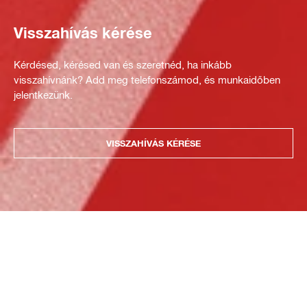
Visszahívás kérése
Kérdésed, kérésed van és szeretnéd, ha inkább
visszahívnánk? Add meg telefonszámod, és munkaidőben
jelentkezünk.
VISSZAHÍVÁS KÉRÉSE