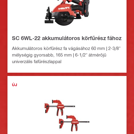
SC 6WL-22 akkumulátoros körfűrész fához
Akkumulátoros körfűrész fa vágásához 60 mm | 2-3/8"
mélységig gyorsabb, 165 mm | 6-1/2" átmérőjű
univerzális fafűrészlappal
ÚJ