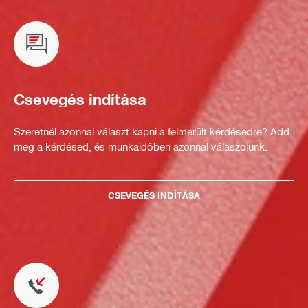
Csevegés indítása
Szeretnél azonnal választ kapni a felmerült kérdésedre? Add
meg a kérdésed, és munkaidőben azonnal válaszolunk.
CSEVEGÉS INDÍTÁSA