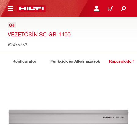
A TARTALOMRA
BEJELENTKEZÉS VAGY R
KOSÁR
ÚJ
VEZETŐSÍN SC GR-1400
#2475753
Konfigurátor
Funkciók és Alkalmazások
Kapcsolódó T