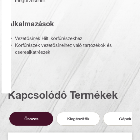
megőrzéséhez
Alkalmazások
Vezetősínek Hilti körfűrészekhez
Körfűrészek vezetősíneihez való tartozékok és
cserealkatrészek
Kapcsolódó Termékek
Összes
Kiegészítők
Gépek