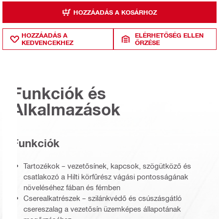
HOZZÁADÁS A KOSÁRHOZ
HOZZÁADÁS A
ELÉRHETŐSÉG ELLEN
KEDVENCEKHEZ
ŐRZÉSE
Funkciók és
Alkalmazások
Funkciók
Tartozékok – vezetősínek, kapcsok, szögütköző és
csatlakozó a Hilti körfűrész vágási pontosságának
növeléséhez fában és fémben
Cserealkatrészek – szilánkvédő és csúszásgátló
csereszalag a vezetősín üzemképes állapotának