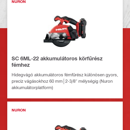
NURON
SC 6ML-22 akkumulátoros körfűrész
fémhez
Hidegvágó akkumulátoros fémfűrész különösen gyors,
precíz vágásokhoz 60 mm│2-3/8" mélységig (Nuron
akkumulátorplatform)
NURON