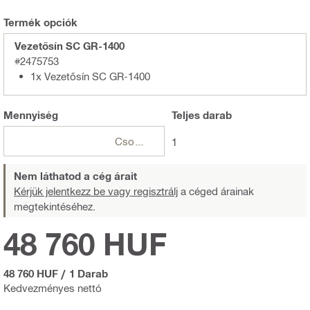
Termék opciók
Vezetősín SC GR-1400
#2475753
1x Vezetősín SC GR-1400
Mennyiség
Teljes
darab
Csomagok
1
Nem láthatod a cég árait
Kérjük jelentkezz be vagy regisztrálj
a céged árainak
megtekintéséhez.
48 760 HUF
48 760 HUF
/
1 Darab
Kedvezményes nettó