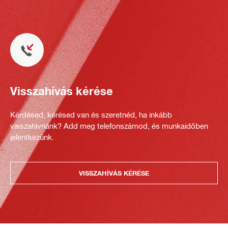
Visszahívás kérése
Kérdésed, kérésed van és szeretnéd, ha inkább
visszahívnánk? Add meg telefonszámod, és munkaidőben
jelentkezünk.
VISSZAHÍVÁS KÉRÉSE