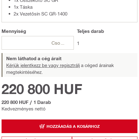
1x Összekötő SC GR
1x Táska
2x Vezetősín SC GR-1400
Mennyiség
Teljes
darab
Csomagok
1
Nem láthatod a cég árait
Kérjük jelentkezz be vagy regisztrálj
a céged árainak
megtekintéséhez.
220 800 HUF
220 800 HUF
/
1 Darab
Kedvezményes nettó
HOZZÁADÁS A KOSÁRHOZ