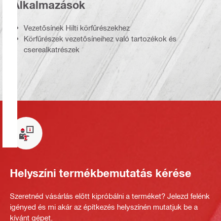
Alkalmazások
Vezetősínek Hilti körfűrészekhez
Körfűrészek vezetősíneihez való tartozékok és
cserealkatrészek
Helyszíni termékbemutatás kérése
Szeretnéd vásárlás előtt kipróbálni a terméket? Jelezd felénk
igényed és mi akár az építkezés helyszínén mutatjuk be a
kívánt gépet.