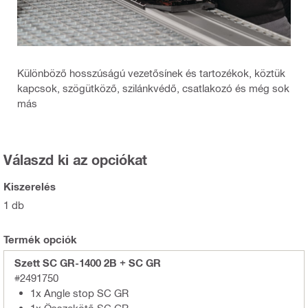
Különböző hosszúságú vezetősínek és tartozékok, köztük
kapcsok, szögütköző, szilánkvédő, csatlakozó és még sok
más
Válaszd ki az opciókat
Kiszerelés
1 db
Termék opciók
Szett SC GR-1400 2B + SC GR
#2491750
1x Angle stop SC GR