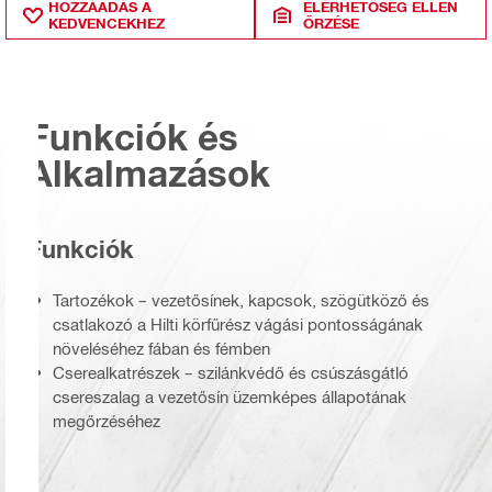
HOZZÁADÁS A
ELÉRHETŐSÉG ELLEN
KEDVENCEKHEZ
ŐRZÉSE
Funkciók és
Alkalmazások
Funkciók
Tartozékok – vezetősínek, kapcsok, szögütköző és
csatlakozó a Hilti körfűrész vágási pontosságának
növeléséhez fában és fémben
Cserealkatrészek – szilánkvédő és csúszásgátló
csereszalag a vezetősín üzemképes állapotának
megőrzéséhez