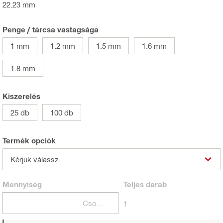
22.23 mm
Penge / tárcsa vastagsága
1 mm
1.2 mm
1.5 mm
1.6 mm
1.8 mm
Kiszerelés
25 db
100 db
Termék opciók
Kérjük válassz
Mennyiség
Teljes
darab
Csomagok
1