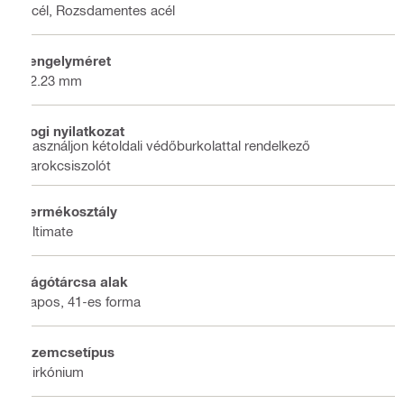
Acél, Rozsdamentes acél
Tengelyméret
22.23 mm
Jogi nyilatkozat
Használjon kétoldali védőburkolattal rendelkező
sarokcsiszolót
Termékosztály
Ultimate
Vágótárcsa alak
Lapos, 41-es forma
Szemcsetípus
Cirkónium