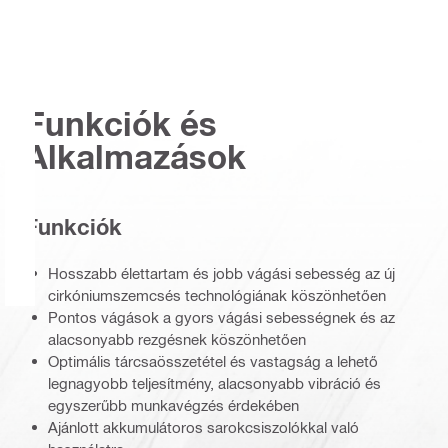
Funkciók és
Alkalmazások
Funkciók
Hosszabb élettartam és jobb vágási sebesség az új
cirkóniumszemcsés technológiának köszönhetően
Pontos vágások a gyors vágási sebességnek és az
alacsonyabb rezgésnek köszönhetően
Optimális tárcsaösszetétel és vastagság a lehető
legnagyobb teljesítmény, alacsonyabb vibráció és
egyszerűbb munkavégzés érdekében
Ajánlott akkumulátoros sarokcsiszolókkal való