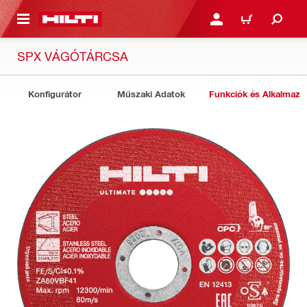
A TARTALOMRA
BEJELENTKEZÉS VAGY R
KOSÁR
SPX VÁGÓTÁRCSA
Konfigurátor
Műszaki Adatok
Funkciók és Alkalmazá