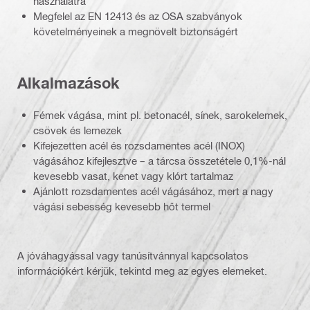
használatra
Megfelel az EN 12413 és az OSA szabványok
követelményeinek a megnövelt biztonságért
Alkalmazások
Fémek vágása, mint pl. betonacél, sínek, sarokelemek,
csövek és lemezek
Kifejezetten acél és rozsdamentes acél (INOX)
vágásához kifejlesztve – a tárcsa összetétele 0,1%-nál
kevesebb vasat, kenet vagy klórt tartalmaz
Ajánlott rozsdamentes acél vágásához, mert a nagy
vágási sebesség kevesebb hőt termel
A jóváhagyással vagy tanúsítvánnyal kapcsolatos
információkért kérjük, tekintd meg az egyes elemeket.