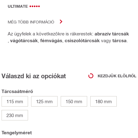
ULTIMATE
MÉG TÖBB INFORMÁCIÓ
Az ügyfelek a következőkre is rákerestek:
abrazív tárcsák
,
vágótárcsák
,
fémvágás
,
csiszolótárcsák
vagy
tárcsa
.
Válaszd ki az opciókat
KEZDJÜK ELÖLRŐL
Tárcsaátmérő
115 mm
125 mm
150 mm
180 mm
230 mm
Tengelyméret