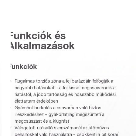
Funkciók és
Alkalmazások
Funkciók
Rugalmas torziós zóna a fej barázdáin felfogják a
nagyobb hatásokat – a fej kissé megcsavarodik a
hatástól, a jobb tartósság és hosszabb műkődési
élettartam érdekében
Gyémánt burkolás a csavarban való biztos
illeszkedéshez – gyakorlatilag megszünteti a
megcsúszást és a kiugrást
Válogatott ütésálló szerszámacél az ütőműves
behajtókkal való használatra – csökkenti a bit korai