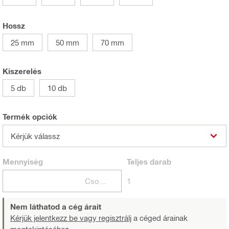
Hossz
25 mm
50 mm
70 mm
Kiszerelés
5 db
10 db
Termék opciók
Kérjük válassz
Mennyiség
Teljes
darab
Csomagok
1
Nem láthatod a cég árait
Kérjük jelentkezz be vagy regisztrálj
a céged árainak
megtekintéséhez.