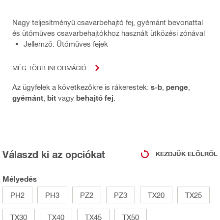
Nagy teljesítményű csavarbehajtó fej, gyémánt bevonattal
és ütőműves csavarbehajtókhoz használt ütközési zónával
Jellemző: Ütőműves fejek
MÉG TÖBB INFORMÁCIÓ
Az ügyfelek a következőkre is rákerestek:
s-b
,
penge
,
gyémánt
,
bit
vagy
behajtó fej
.
Válaszd ki az opciókat
KEZDJÜK ELÖLRŐL
Mélyedés
PH2
PH3
PZ2
PZ3
TX20
TX25
TX30
TX40
TX45
TX50