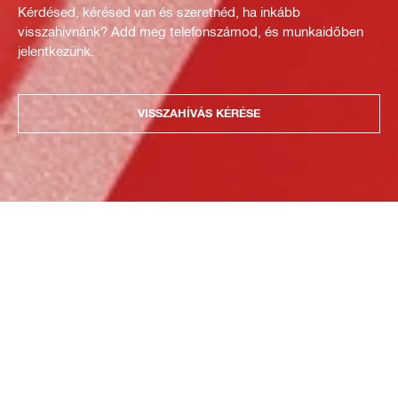
Kérdésed, kérésed van és szeretnéd, ha inkább
visszahívnánk? Add meg telefonszámod, és munkaidőben
jelentkezünk.
VISSZAHÍVÁS KÉRÉSE