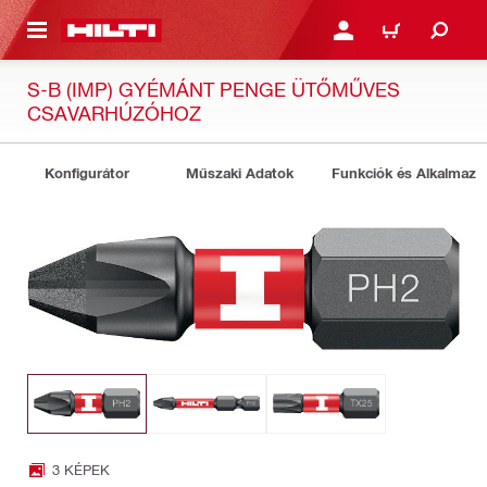
A TARTALOMRA
BEJELENTKEZÉS VAGY R
KOSÁR
S-B (IMP) GYÉMÁNT PENGE ÜTŐMŰVES
CSAVARHÚZÓHOZ
Konfigurátor
Műszaki Adatok
Funkciók és Alkalmazá
3 KÉPEK