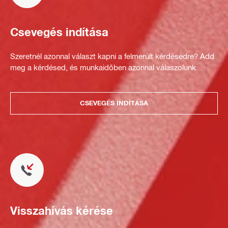
Csevegés indítása
Szeretnél azonnal választ kapni a felmerült kérdésedre? Add
meg a kérdésed, és munkaidőben azonnal válaszolunk.
CSEVEGÉS INDÍTÁSA
Visszahívás kérése