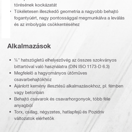
törésének kockázatát
Tökéletesen illeszkedő geometria a nagyobb behajtó
fogantyúért, nagy pontossággal megmunkálva a leválás
és az imbolygás csökkentéséhez
Alkalmazások
¼" hatszögletű elhelyezővég az összes szokványos
bittartóval való használatra (DIN ISO 1173-D 6.3)
Megfelelő a hagyományos ütőműves
csavarbehajtókhoz
Ajánlott kemény illesztésű alkalmazásokhoz, pl. fémben
vagy betonban
Behajtó csavarok és csavarhorgonyok, több féle
anyagból
Torx, csillag, négyzetes, hatlapfejű és Pozidriv
változatok elérhetők