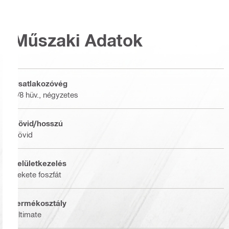
Műszaki Adatok
Csatlakozóvég
3/8 hüv., négyzetes
Rövid/hosszú
Rövid
Felületkezelés
Fekete foszfát
Termékosztály
Ultimate