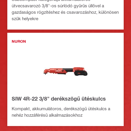
ütvecsavarozó 3/8"-os súrlódó gyűrűs üllővel a
gazdaságos rögzítéshez és csavarozáshoz, különösen
szűk helyekre
NURON
SIW 4R-22 3/8" derékszögű ütéskulcs
Kompakt, akkumulátoros, derékszögű ütéskulcs a
nehéz hozzáférésű alkalmazásokhoz