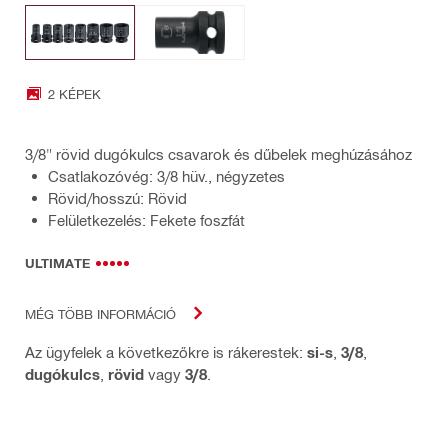
2 KÉPEK
3/8" rövid dugókulcs csavarok és dűbelek meghúzásához
Csatlakozóvég: 3/8 hüv., négyzetes
Rövid/hosszú: Rövid
Felületkezelés: Fekete foszfát
ULTIMATE
MÉG TÖBB INFORMÁCIÓ
Az ügyfelek a következőkre is rákerestek:
si-s
,
3/8
,
dugókulcs
,
rövid
vagy
3/8
.