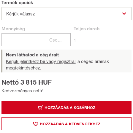
Termék opciók
Kérjük válassz
Mennyiség
Teljes
darab
Csomagok
1
Nem láthatod a cég árait
Kérjük jelentkezz be vagy regisztrálj
a céged árainak
megtekintéséhez.
Nettó 3 815 HUF
Kedvezményes nettó
HOZZÁADÁS A KOSÁRHOZ
HOZZÁADÁS A KEDVENCEKHEZ