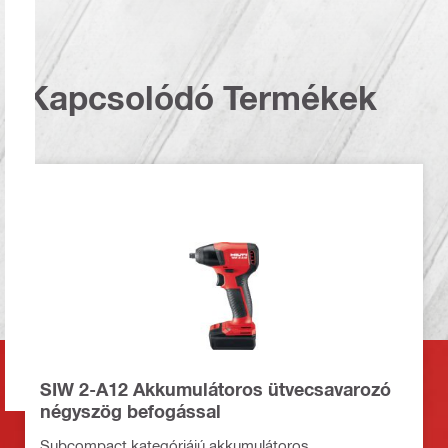
Kapcsolódó Termékek
SIW 2-A12 Akkumulátoros ütvecsavarozó
négyszög befogással
Subcompact kategóriájú akkumulátoros