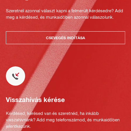
Szeretnél azonnal választ kapni a felmerült kérdésedre? Add
meg a kérdésed, és munkaidőben azonnal válaszolunk.
CSEVEGÉS INDÍTÁSA
Visszahívás kérése
Kérdésed, kérésed van és szeretnéd, ha inkább
visszahívnánk? Add meg telefonszámod, és munkaidőben
jelentkezünk.