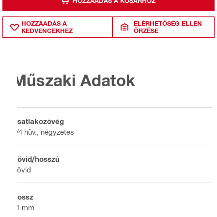
HOZZÁADÁS A KOSÁRHOZ
HOZZÁADÁS A
ELÉRHETŐSÉG ELLEN
KEDVENCEKHEZ
ŐRZÉSE
Műszaki Adatok
Csatlakozóvég
3/4 hüv., négyzetes
Rövid/hosszú
Rövid
Hossz
31 mm