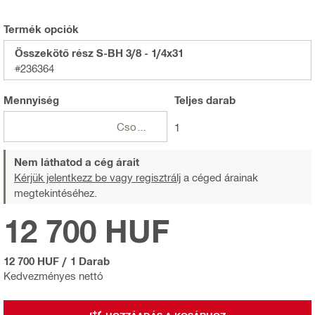
Termék opciók
Összekötő rész S-BH 3/8 - 1/4x31
#236364
Mennyiség
Teljes
darab
Csomagok
1
Nem láthatod a cég árait
Kérjük jelentkezz be vagy regisztrálj
a céged árainak
megtekintéséhez.
12 700 HUF
12 700 HUF
/
1 Darab
Kedvezményes nettó