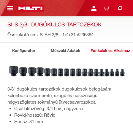
A TARTALOMRA
BEJELENTKEZÉS VAGY R
KOSÁR
SI-S 3/8" DUGÓKULCS-TARTOZÉKOK
Összekötő rész S-BH 3/8 - 1/4x31
#236364
Konfigurátor
Műszaki Adatok
Funkciók és Alkalmazá
3/8" dugókulcs-tartozékok dugókulcsok befogására
különböző szárméretű, szögű és hosszúságú
négyszögletes tokmányú ütvecsavarozókba
Csatlakozóvég: 3/4 hüv., négyzetes
Rövid/hosszú: Rövid
Hossz: 31 mm