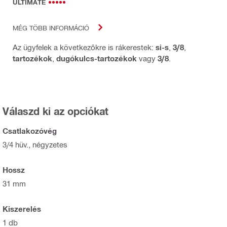
ULTIMATE
MÉG TÖBB INFORMÁCIÓ
Az ügyfelek a következőkre is rákerestek:
si-s
,
3/8
,
tartozékok
,
dugókulcs-tartozékok
vagy
3/8
.
Válaszd ki az opciókat
Csatlakozóvég
3/4 hüv., négyzetes
Hossz
31 mm
Kiszerelés
1 db