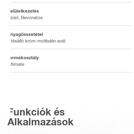
Felületkezelés
Ezüst, Bevonatos
Anyagösszetétel
Ütésálló króm-molibdén acél
Termékosztály
Ultimate
Funkciók és
Alkalmazások