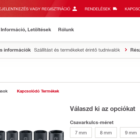
EJELENTKEZÉS VAGY REGISZTRÁCIÓ
RENDELÉSEK
KAPCSO
Információ, Letöltések
Rólunk
s információk
Szállítást és termékeket érintő tudnivalók
Rés
ások
Kapcsolódó Termékek
Válaszd ki az opciókat
Csavarkulcs-méret
7 mm
8 mm
9 mm