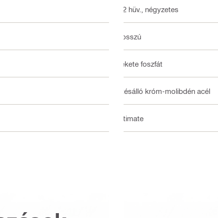
1/2 hüv., négyzetes
Hosszú
Fekete foszfát
Ütésálló króm-molibdén acél
Ultimate