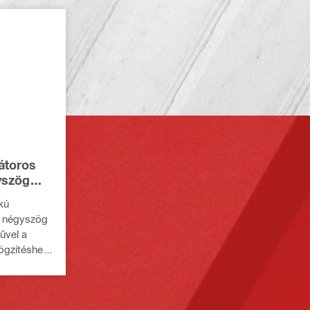
átoros
yszög
kú
ó négyszög
űvel a
ögzítéshez