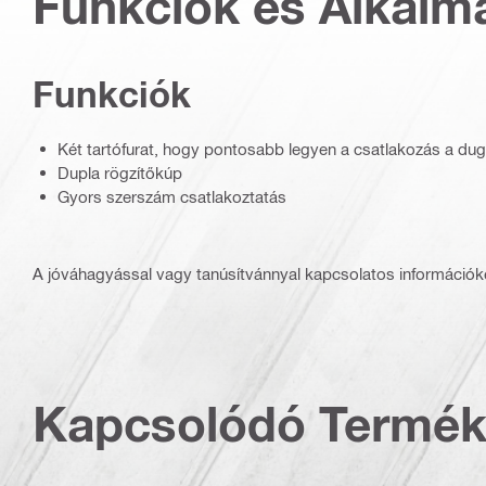
Funkciók és Alkalm
Funkciók
Két tartófurat, hogy pontosabb legyen a csatlakozás a du
Dupla rögzítőkúp
Gyors szerszám csatlakoztatás
A jóváhagyással vagy tanúsítvánnyal kapcsolatos információké
Kapcsolódó Termé