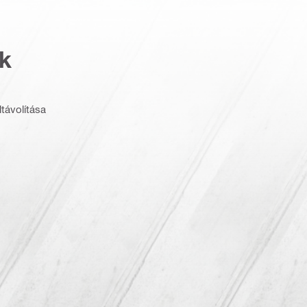
k
távolítása