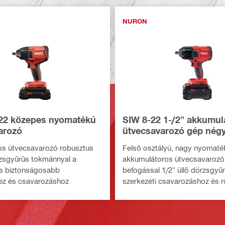
NURON
22 közepes nyomatékú
SIW 8-22 1-/2" akkumul
arozó
ütvecsavarozó gép nég
befogással
os ütvecsavarozó robusztus
Felső osztályú, nagy nyomaté
zsgyűrűs tokmánnyal a
akkumulátoros ütvecsavaroz
s biztonságosabb
befogással 1/2" üllő dörzsgyűr
ez és csavarozáshoz
szerkezeti csavarozáshoz és r
(Nuron akkumulátorplatform)