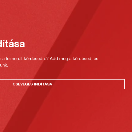
ítása
ni a felmerült kérdésedre? Add meg a kérdésed, és
unk.
CSEVEGÉS INDÍTÁSA