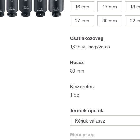
16 mm
17 mm
18 
27 mm
30 mm
32 
Csatlakozóvég
1/2 hüv., négyzetes
Hossz
80 mm
Kiszerelés
1 db
Termék opciók
Kérjük válassz
Mennyiség