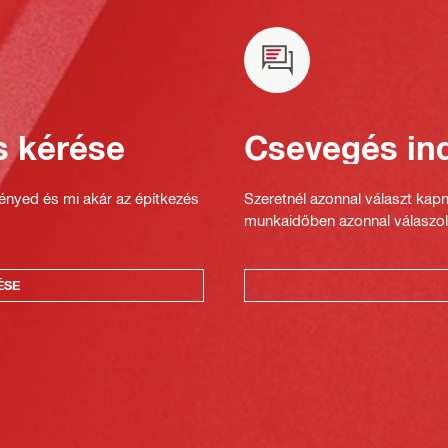
s kérése
Csevegés ind
gényed és mi akár az építkezés
Szeretnél azonnal választ kap
munkaidőben azonnal válaszol
ÉSE