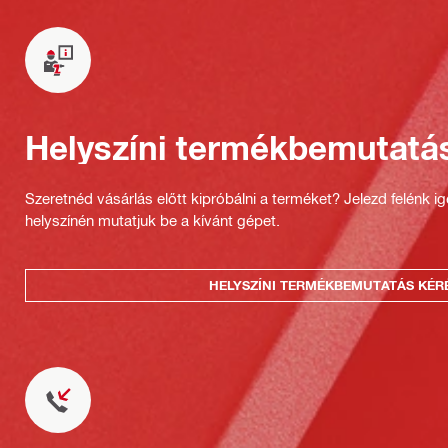
Helyszíni termékbemutatá
Szeretnéd vásárlás előtt kipróbálni a terméket? Jelezd felénk i
helyszínén mutatjuk be a kívánt gépet.
HELYSZÍNI TERMÉKBEMUTATÁS KÉR