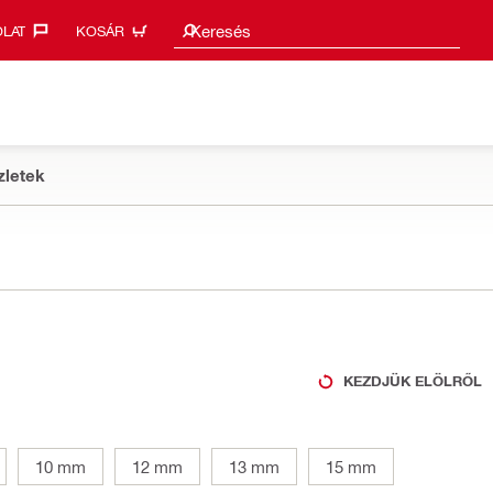
Keresési javaslatok
Keresés
LAT‎
KOSÁR
zletek
KEZDJÜK ELÖLRŐL
10 mm
12 mm
13 mm
15 mm