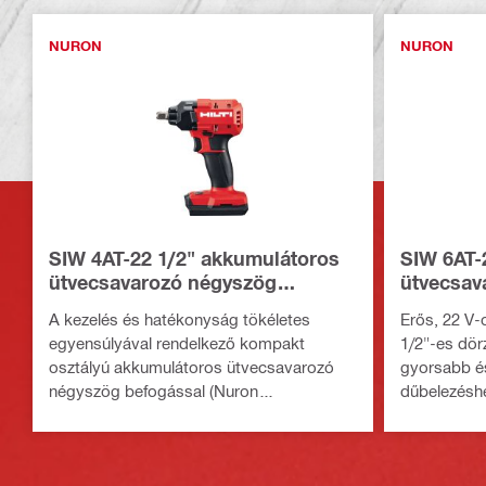
NURON
NURON
SIW 4AT-22 1/2" akkumulátoros
SIW 6AT-
ütvecsavarozó négyszög
ütvecsav
befogással
A kezelés és hatékonyság tökéletes
Erős, 22 V-
egyensúlyával rendelkező kompakt
1/2"-es dör
osztályú akkumulátoros ütvecsavarozó
gyorsabb é
négyszög befogással (Nuron
dűbelezésh
akkumulátorplatform)