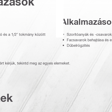
azások
Alkalmazáso
gó és a 1/2" tokmány között
Szorítóanyák és -csavarok
Facsavarok behajtása és el
Dűbelrögzítés
rt kérjük, tekintd meg az egyes elemeket.
kek