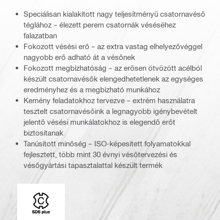
Speciálisan kialakított nagy teljesítményű csatornavéső
téglához – élezett perem csatornák véséséhez
falazatban
Fokozott vésési erő – az extra vastag elhelyezővéggel
nagyobb erő adható át a vésőnek
Fokozott megbízhatóság – az erősen ötvözött acélból
készült csatornavésők elengedhetetlenek az egységes
eredményhez és a megbízható munkához
Kemény feladatokhoz tervezve – extrém használatra
tesztelt csatornavésőink a legnagyobb igénybevételt
jelentő vésési munkálatokhoz is elegendő erőt
biztosítanak
Tanúsított minőség – ISO-képesített folyamatokkal
fejlesztett, több mint 30 évnyi vésőtervezési és
vésőgyártási tapasztalattal készült termék
Csatlakozóvég