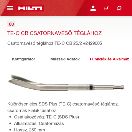
A TARTALOMRA
BEJELENTKEZÉS VAGY R
KOSÁR
ÚJ
TE-C CB CSATORNAVÉSŐ TÉGLÁHOZ
Csatornavéső téglához TE-C CB 25/2
#2429005
Konfigurátor
Műszaki Adatok
Funkciók és Alkalmazá
Különösen éles SDS Plus (TE-C) csatornavéső téglához,
csatornák kialakításához
Csatlakozóvég: TE-C (SDS Plus)
Alkalmazás: Csatornázás
Hossz: 250 mm