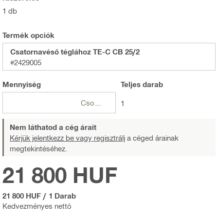
1 db
Termék opciók
Csatornavéső téglához TE-C CB 25/2
#2429005
Mennyiség
Teljes
darab
Csomagok
1
Nem láthatod a cég árait
Kérjük jelentkezz be vagy regisztrálj
a céged árainak
megtekintéséhez.
21 800 HUF
21 800 HUF
/
1 Darab
Kedvezményes nettó