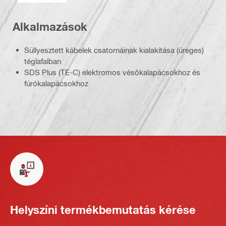
Alkalmazások
Süllyesztett kábelek csatornáinak kialakítása (üreges)
téglafalban
SDS Plus (TE-C) elektromos vésőkalapácsokhoz és
fúrókalapácsokhoz
Helyszíni termékbemutatás kérése