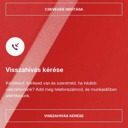
CSEVEGÉS INDÍTÁSA
Visszahívás kérése
Kérdésed, kérésed van és szeretnéd, ha inkább
visszahívnánk? Add meg telefonszámod, és munkaidőben
jelentkezünk.
VISSZAHÍVÁS KÉRÉSE