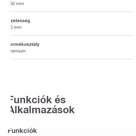
250 mm
Szélesség
20 mm
Termékosztály
Premium
Funkciók és
Alkalmazások
Funkciók