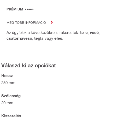
PRÉMIUM
MÉG TÖBB INFORMÁCIÓ
Az ügyfelek a következőkre is rákerestek:
te-c
,
véső
,
csatornavéső
,
tégla
vagy
éles
.
Válaszd ki az opciókat
Hossz
250 mm
Szélesség
20 mm
Kiszerelés