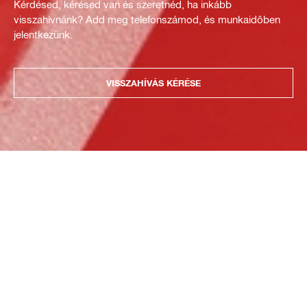
Kérdésed, kérésed van és szeretnéd, ha inkább
visszahívnánk? Add meg telefonszámod, és munkaidőben
jelentkezünk.
VISSZAHÍVÁS KÉRÉSE