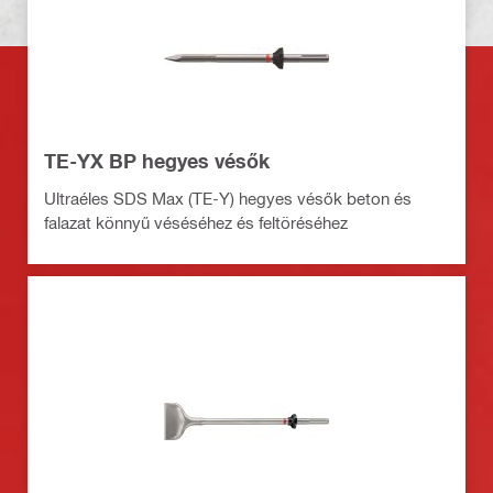
TE-YX BP hegyes vésők
Ultraéles SDS Max (TE-Y) hegyes vésők beton és
falazat könnyű véséséhez és feltöréséhez