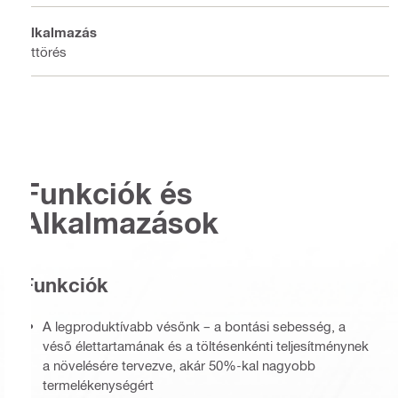
Alkalmazás
Áttörés
Funkciók és
Alkalmazások
Funkciók
A legproduktívabb vésőnk – a bontási sebesség, a
véső élettartamának és a töltésenkénti teljesítménynek
a növelésére tervezve, akár 50%-kal nagyobb
termelékenységért