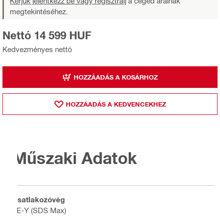
Kérjük jelentkezz be vagy regisztrálj
a céged árainak
megtekintéséhez.
Nettó 14 599 HUF
Kedvezményes nettó
HOZZÁADÁS A KOSÁRHOZ
HOZZÁADÁS A KEDVENCEKHEZ
Műszaki Adatok
Csatlakozóvég
TE-Y (SDS Max)