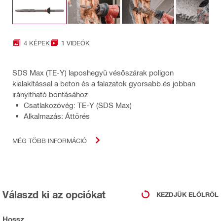
4 KÉPEK
1 VIDEÓK
SDS Max (TE-Y) laposhegyű vésőszárak poligon
kialakítással a beton és a falazatok gyorsabb és jobban
irányítható bontásához
Csatlakozóvég: TE-Y (SDS Max)
Alkalmazás: Áttörés
MÉG TÖBB INFORMÁCIÓ
Válaszd ki az opciókat
KEZDJÜK ELÖLRŐL
Hossz