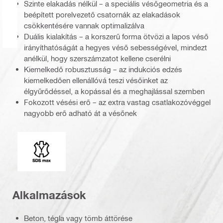
Szinte elakadás nélkül – a speciális vésőgeometria és a
beépített porelvezető csatornák az elakadások
csökkentésére vannak optimalizálva
Duális kialakítás – a korszerű forma ötvözi a lapos véső
irányíthatóságát a hegyes véső sebességével, mindezt
anélkül, hogy szerszámzatot kellene cserélni
Kiemelkedő robusztusság – az indukciós edzés
kiemelkedően ellenállóvá teszi vésőinket az
élgyűrődéssel, a kopással és a meghajlással szemben
Fokozott vésési erő – az extra vastag csatlakozóvéggel
nagyobb erő adható át a vésőnek
Csatlakozóvég
Alkalmazások
Beton, tégla vagy tömb áttörése