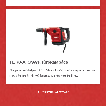
TE 70-ATC/AVR fúrókalapács
Nagyon erőteljes SDS Max (TE-Y) fúrókalapács beton
nagy teljesítményű fúrásához és véséséhez
ÖSSZES MUTATÁSA