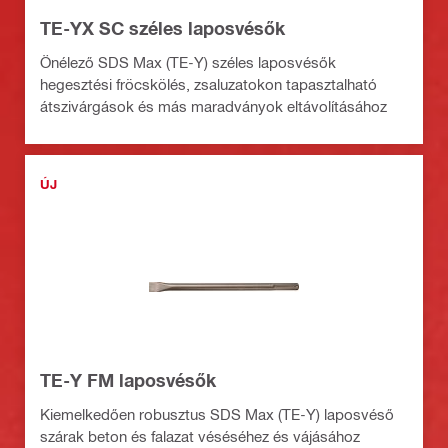
TE-YX SC széles laposvésők
Önélező SDS Max (TE-Y) széles laposvésők
hegesztési fröcskölés, zsaluzatokon tapasztalható
átszivárgások és más maradványok eltávolításához
ÚJ
TE-Y FM laposvésők
Kiemelkedően robusztus SDS Max (TE-Y) laposvéső
szárak beton és falazat véséséhez és vájásához