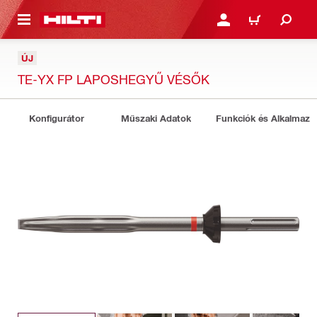
A TARTALOMRA
BEJELENTKEZÉS VAGY R
KOSÁR
ÚJ
TE-YX FP LAPOSHEGYŰ VÉSŐK
Konfigurátor
Műszaki Adatok
Funkciók és Alkalmazá