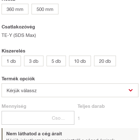
360 mm
500 mm
Csatlakozóvég
TE-Y (SDS Max)
Kiszerelés
1 db
3 db
5 db
10 db
20 db
Termék opciók
Kérjük válassz
Mennyiség
Teljes
darab
Csomagok
1
Nem láthatod a cég árait