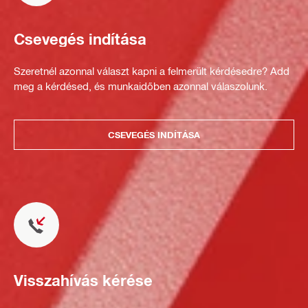
Csevegés indítása
Szeretnél azonnal választ kapni a felmerült kérdésedre? Add
meg a kérdésed, és munkaidőben azonnal válaszolunk.
CSEVEGÉS INDÍTÁSA
Visszahívás kérése