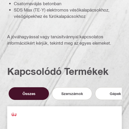
Csatornavájás betonban
SDS Max (TE-Y) elektromos vésőkalapácsokhoz,
vésőgépekhez és fúrókalapácsokhoz
A jóváhagyással vagy tanúsítvánnyal kapcsolatos
információkért kérjük, tekintd meg az egyes elemeket.
Kapcsolódó Termékek
Összes
Szerszámok
Gépek
ÚJ