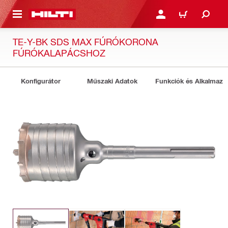
A TARTALOMRA
BEJELENTKEZÉS VAGY R
KOSÁR
TE-Y-BK SDS MAX FÚRÓKORONA
FÚRÓKALAPÁCSHOZ
Konfigurátor
Műszaki Adatok
Funkciók és Alkalmazá