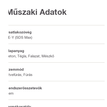
Műszaki Adatok
Csatlakozóvég
TE-Y (SDS Max)
Alapanyag
Beton, Tégla, Falazat, Mészkő
Üzemmód
Ütvefúrás, Fúrás
Rendszerösszetevők
Nem
Termékosztály