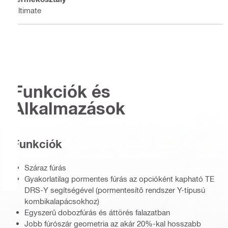
Ultimate
Funkciók és
Alkalmazások
Funkciók
Száraz fúrás
Gyakorlatilag pormentes fúrás az opcióként kapható TE
DRS-Y segítségével (pormentesítő rendszer Y-típusú
kombikalapácsokhoz)
Egyszerű dobozfúrás és áttörés falazatban
Jobb fúrószár geometria az akár 20%-kal hosszabb