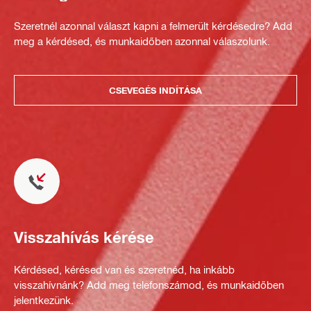
Szeretnél azonnal választ kapni a felmerült kérdésedre? Add
meg a kérdésed, és munkaidőben azonnal válaszolunk.
CSEVEGÉS INDÍTÁSA
Visszahívás kérése
Kérdésed, kérésed van és szeretnéd, ha inkább
visszahívnánk? Add meg telefonszámod, és munkaidőben
jelentkezünk.