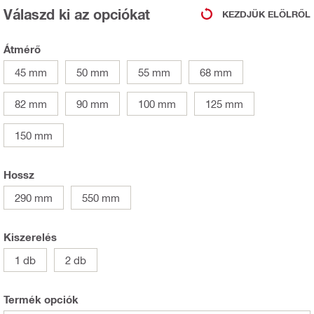
Válaszd ki az opciókat
KEZDJÜK ELÖLRŐL
Átmérő
45 mm
50 mm
55 mm
68 mm
82 mm
90 mm
100 mm
125 mm
150 mm
Hossz
290 mm
550 mm
Kiszerelés
1 db
2 db
Termék opciók