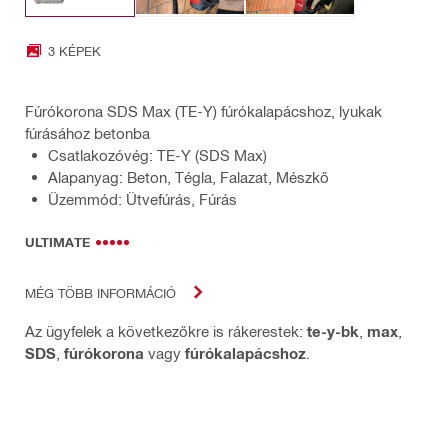
3 KÉPEK
Fúrókorona SDS Max (TE-Y) fúrókalapácshoz, lyukak
fúrásához betonba
Csatlakozóvég: TE-Y (SDS Max)
Alapanyag: Beton, Tégla, Falazat, Mészkő
Üzemmód: Ütvefúrás, Fúrás
ULTIMATE
MÉG TÖBB INFORMÁCIÓ
Az ügyfelek a következőkre is rákerestek:
te-y-bk
,
max
,
SDS
,
fúrókorona
vagy
fúrókalapácshoz
.