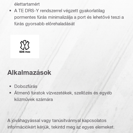
élettartamért
A TE DRS-Y rendszerrel végzett gyakorlatilag
pormentes fúrás minimalizálja a port és lehetővé teszi a
fúrás gyorsabb előrehaladását
Csatlakozóvég
Alkalmazások
Dobozfúrás
Átmenő furatok vízvezetékek, szellőzés és egyéb
közművek számára
A jóváhagyással vagy tanúsítvánnyal kapcsolatos
információkért kérjük, tekintd meg az egyes elemeket.