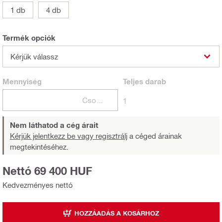
1 db
4 db
Termék opciók
Kérjük válassz
Mennyiség
Teljes
darab
Csomagok
1
Nem láthatod a cég árait
Kérjük jelentkezz be vagy regisztrálj
a céged árainak
megtekintéséhez.
Nettó 69 400 HUF
Kedvezményes nettó
HOZZÁADÁS A KOSÁRHOZ