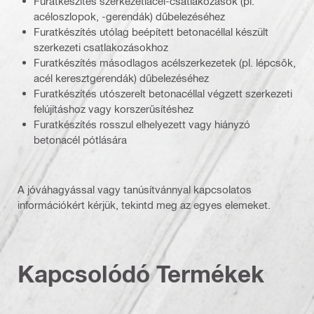
Furatkészítés szerkezetiacél-csatlakozások (pl.
acéloszlopok, -gerendák) dűbelezéséhez
Furatkészítés utólag beépített betonacéllal készült
szerkezeti csatlakozásokhoz
Furatkészítés másodlagos acélszerkezetek (pl. lépcsők,
acél keresztgerendák) dűbelezéséhez
Furatkészítés utószerelt betonacéllal végzett szerkezeti
felújításhoz vagy korszerűsítéshez
Furatkészítés rosszul elhelyezett vagy hiányzó
betonacél pótlására
A jóváhagyással vagy tanúsítvánnyal kapcsolatos
információkért kérjük, tekintd meg az egyes elemeket.
Kapcsolódó Termékek