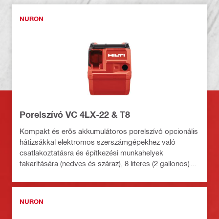
NURON
Porelszívó VC 4LX-22 & T8
Kompakt és erős akkumulátoros porelszívó opcionális
hátizsákkal elektromos szerszámgépekhez való
csatlakoztatásra és építkezési munkahelyek
takarítására (nedves és száraz), 8 literes (2 gallonos)
tartály (Nuron akkumulátor)
NURON