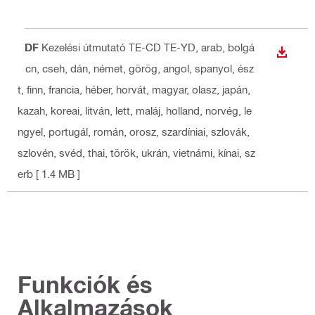
PDF
Kezelési útmutató TE-CD TE-YD
, arab, bolgá
LETÖLT
r, cn, cseh, dán, német, görög, angol, spanyol, ész
t, finn, francia, héber, horvát, magyar, olasz, japán,
kazah, koreai, litván, lett, maláj, holland, norvég, le
ngyel, portugál, román, orosz, szardíniai, szlovák,
szlovén, svéd, thai, török, ukrán, vietnámi, kínai, sz
erb
[ 1.4 MB ]
Funkciók és
Alkalmazások