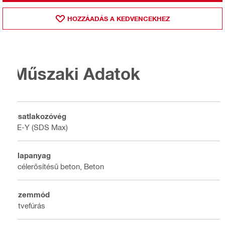
HOZZÁADÁS A KEDVENCEKHEZ
Műszaki Adatok
Csatlakozóvég
TE-Y (SDS Max)
Alapanyag
Acélerősítésű beton, Beton
Üzemmód
Ütvefúrás