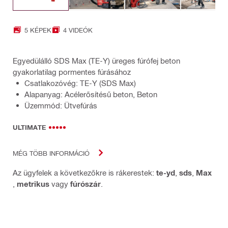
5 KÉPEK
4 VIDEÓK
Egyedülálló SDS Max (TE-Y) üreges fúrófej beton
gyakorlatilag pormentes fúrásához
Csatlakozóvég: TE-Y (SDS Max)
Alapanyag: Acélerősítésű beton, Beton
Üzemmód: Ütvefúrás
ULTIMATE
MÉG TÖBB INFORMÁCIÓ
Az ügyfelek a következőkre is rákerestek:
te-yd
,
sds
,
Max
,
metrikus
vagy
fúrószár
.