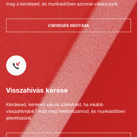
meg a kérdésed, és munkaidőben azonnal válaszolunk.
CSEVEGÉS INDÍTÁSA
Visszahívás kérése
Kérdésed, kérésed van és szeretnéd, ha inkább
visszahívnánk? Add meg telefonszámod, és munkaidőben
jelentkezünk.