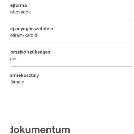
Fejforma
Többvágós
Fej anyagösszetétele
Volfrám-karbid
Porszívó szükséges
Igen
Termékosztály
Ultimate
dokumentum