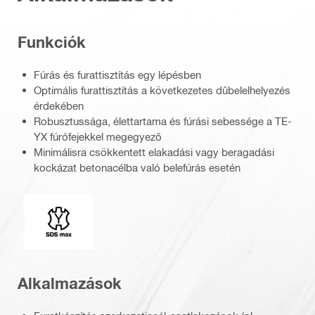
Funkciók
Fúrás és furattisztítás egy lépésben
Optimális furattisztítás a következetes dűbelelhelyezés
érdekében
Robusztussága, élettartama és fúrási sebessége a TE-
YX fúrófejekkel megegyező
Minimálisra csökkentett elakadási vagy beragadási
kockázat betonacélba való belefúrás esetén
Csatlakozóvég
Alkalmazások