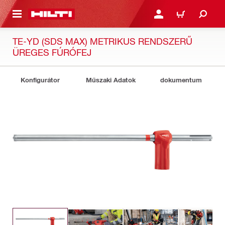
A TARTALOMRA
BEJELENTKEZÉS VAGY R
KOSÁR
TE-YD (SDS MAX) METRIKUS RENDSZERŰ
ÜREGES FÚRÓFEJ
Konfigurátor
Műszaki Adatok
dokumentum