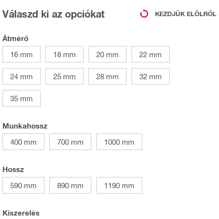
Válaszd ki az opciókat
KEZDJÜK ELÖLRŐL
Átmérő
16 mm
18 mm
20 mm
22 mm
24 mm
25 mm
28 mm
32 mm
35 mm
Munkahossz
400 mm
700 mm
1000 mm
Hossz
590 mm
890 mm
1190 mm
Kiszerelés