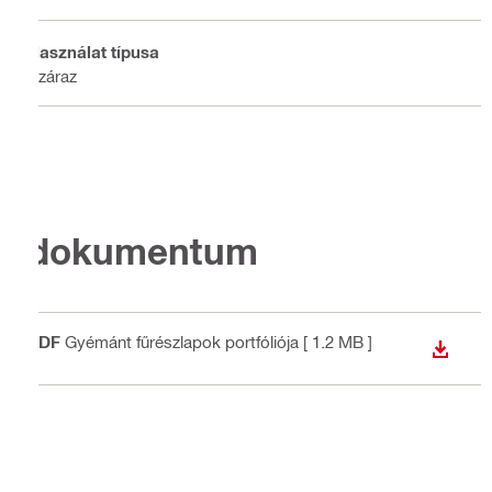
Használat típusa
Száraz
dokumentum
PDF
Gyémánt fűrészlapok portfóliója
[ 1.2 MB ]
LETÖLT