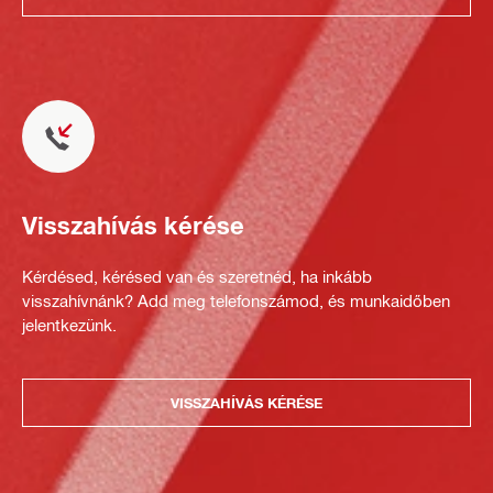
Visszahívás kérése
Kérdésed, kérésed van és szeretnéd, ha inkább
visszahívnánk? Add meg telefonszámod, és munkaidőben
jelentkezünk.
VISSZAHÍVÁS KÉRÉSE