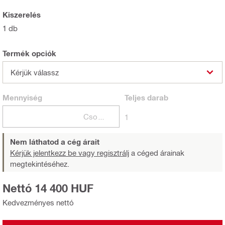
Kiszerelés
1 db
Termék opciók
Kérjük válassz
Mennyiség
Teljes
darab
Csomagok
1
Nem láthatod a cég árait
Kérjük jelentkezz be vagy regisztrálj
a céged árainak
megtekintéséhez.
Nettó 14 400 HUF
Kedvezményes nettó