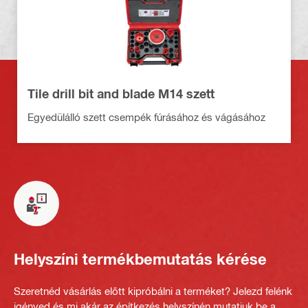
Tile drill bit and blade M14 szett
Egyedülálló szett csempék fúrásához és vágásához
Helyszíni termékbemutatás kérése
Szeretnéd vásárlás előtt kipróbálni a terméket? Jelezd felénk
igényed és mi akár az építkezés helyszínén mutatjuk be a