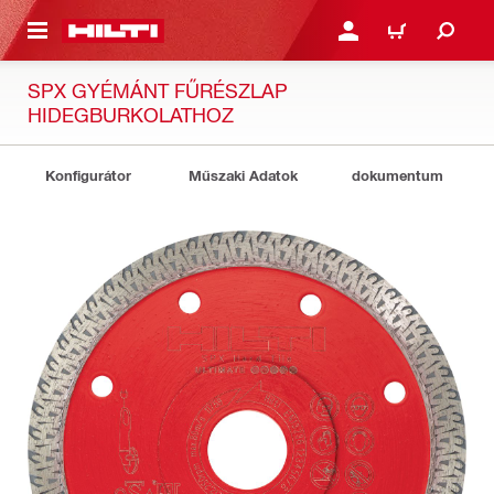
A TARTALOMRA
BEJELENTKEZÉS VAGY R
KOSÁR
SPX GYÉMÁNT FŰRÉSZLAP
HIDEGBURKOLATHOZ
Konfigurátor
Műszaki Adatok
dokumentum