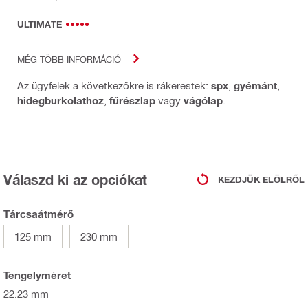
ULTIMATE
MÉG TÖBB INFORMÁCIÓ
Az ügyfelek a következőkre is rákerestek:
spx
,
gyémánt
,
hidegburkolathoz
,
fűrészlap
vagy
vágólap
.
Válaszd ki az opciókat
KEZDJÜK ELÖLRŐL
Tárcsaátmérő
125 mm
230 mm
Tengelyméret
22.23 mm