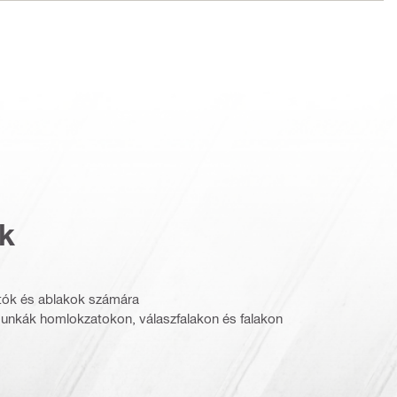
k
jtók és ablakok számára
munkák homlokzatokon, válaszfalakon és falakon