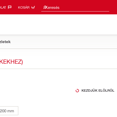
Keresési javaslatok
Keresés
LAT‎
KOSÁR
zletek
ÉKEKHEZ)
KEZDJÜK ELÖLRŐL
1200 mm