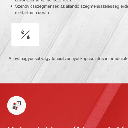
Szendvicsszegmensek az állandó szegmensszélesség érd
élettartama során
Használat típusa
A jóváhagyással vagy tanúsítvánnyal kapcsolatos információké