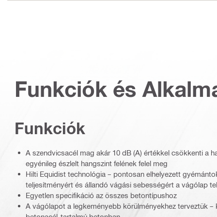
Funkciók és Alkalm
Funkciók
A szendvicsacél mag akár 10 dB (A) értékkel csökkenti a 
egyénileg észlelt hangszint felének felel meg
Hilti Equidist technológia – pontosan elhelyezett gyémánto
teljesítményért és állandó vágási sebességért a vágólap tel
Egyetlen specifikáció az összes betontípushoz
A vágólapot a legkeményebb körülményekhez terveztük – 
betonacél-tartalmú betonban