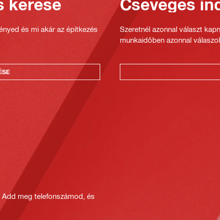
s kérése
Csevegés ind
gényed és mi akár az építkezés
Szeretnél azonnal választ kap
munkaidőben azonnal válaszol
ÉSE
? Add meg telefonszámod, és