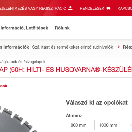
EJELENTKEZÉS VAGY REGISZTRÁCIÓ
RENDELÉSEK
KAPCSO
Információ, Letöltések
Rólunk
s információk
Szállítást és termékeket érintő tudnivalók
Rés
vágólapok és falvágólapok
AP (60H: HILTI- ÉS HUSQVARNA®-KÉSZÜL
ások
Válaszd ki az opciókat
Átmérő
800 mm
1000 mm