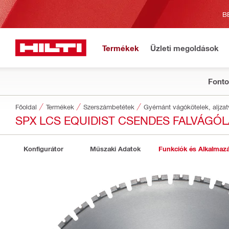
B
Termékek
Üzleti megoldások
Fonto
Főoldal
Termékek
Szerszámbetétek
Gyémánt vágókötelek, aljzat
SPX LCS EQUIDIST CSENDES FALVÁGÓL
Konfigurátor
Műszaki Adatok
Funkciók és Alkalmaz