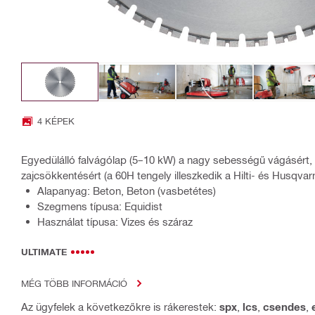
4 KÉPEK
Egyedülálló falvágólap (5–10 kW) a nagy sebességű vágásért, 
zajcsökkentésért (a 60H tengely illeszkedik a Hilti- és Husqva
Alapanyag: Beton, Beton (vasbetétes)
Szegmens típusa: Equidist
Használat típusa: Vizes és száraz
ULTIMATE
MÉG TÖBB INFORMÁCIÓ
Az ügyfelek a következőkre is rákerestek:
spx
,
lcs
,
csendes
,