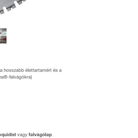
a hosszabb élettartamért és a
rna®-falvágókra)
equidist
vagy
falvágólap
.