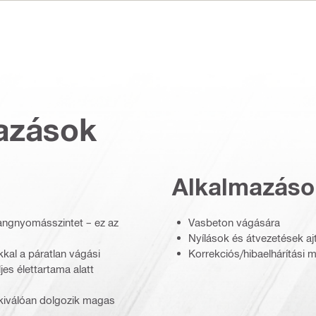
azások
Alkalmazáso
hangnyomásszintet – ez az
Vasbeton vágására
Nyílások és átvezetések a
kkal a páratlan vágási
Korrekciós/hibaelhárítási 
jes élettartama alatt
kiválóan dolgozik magas