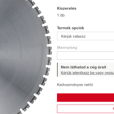
Kiszerelés
1 db
Termék opciók
Kérjük válassz
Mennyiség
Nem láthatod a cég árait
Kérjük jelentkezz be vagy regisz
Kedvezményes nettó