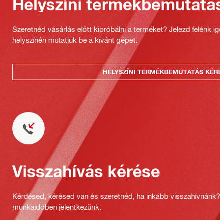
Helyszíni termékbemutatá
Szeretnéd vásárlás előtt kipróbálni a terméket? Jelezd felénk i
helyszínén mutatjuk be a kívánt gépet.
HELYSZÍNI TERMÉKBEMUTATÁS KÉR
Visszahívás kérése
Kérdésed, kérésed van és szeretnéd, ha inkább visszahívnánk
munkaidőben jelentkezünk.