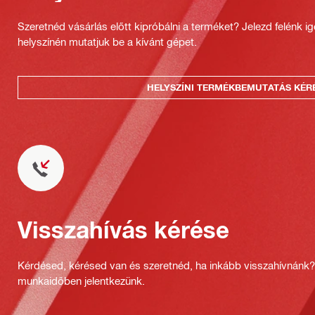
Szeretnéd vásárlás előtt kipróbálni a terméket? Jelezd felénk i
helyszínén mutatjuk be a kívánt gépet.
HELYSZÍNI TERMÉKBEMUTATÁS KÉR
Visszahívás kérése
Kérdésed, kérésed van és szeretnéd, ha inkább visszahívnánk
munkaidőben jelentkezünk.