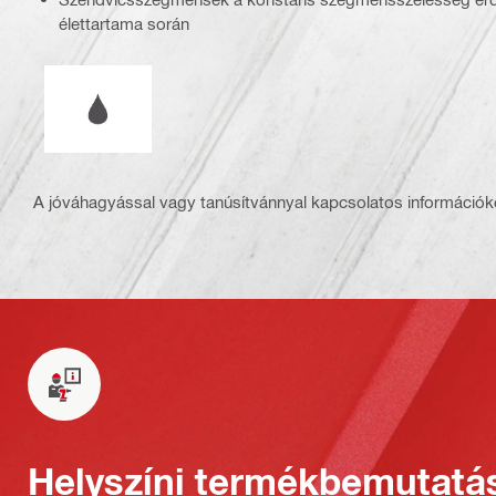
élettartama során
Használat típusa
A jóváhagyással vagy tanúsítvánnyal kapcsolatos információké
Helyszíni termékbemutatá