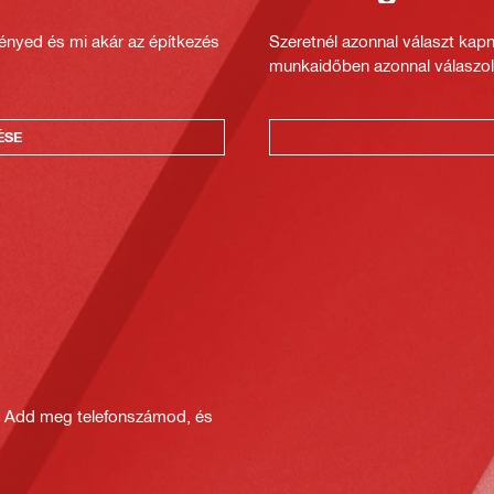
gényed és mi akár az építkezés
Szeretnél azonnal választ kap
munkaidőben azonnal válaszol
ÉSE
? Add meg telefonszámod, és