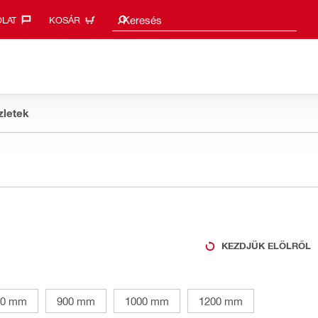
Keresési javaslatok
Keresés
LAT‎
KOSÁR
zletek
KEZDJÜK ELÖLRŐL
00 mm
900 mm
1000 mm
1200 mm