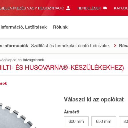
EJELENTKEZÉS VAGY REGISZTRÁCIÓ
RENDELÉSEK
KAPCSO
Információ, Letöltések
Rólunk
s információk
Szállítást és termékeket érintő tudnivalók
Rés
vágólapok és falvágólapok
 HILTI- ÉS HUSQVARNA®-KÉSZÜLÉKEKHEZ)
ások
Válaszd ki az opciókat
Átmérő
600 mm
650 mm
8