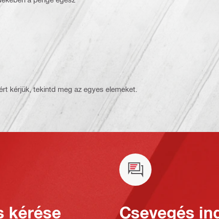
rt kérjük, tekintd meg az egyes elemeket.
s kérése
Csevegés ind