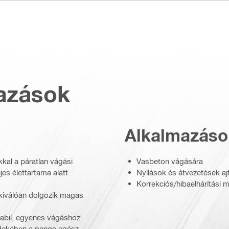
azások
Alkalmazáso
kkal a páratlan vágási
Vasbeton vágására
jes élettartama alatt
Nyílások és átvezetések a
Korrekciós/hibaelhárítási 
kiválóan dolgozik magas
stabil, egyenes vágáshoz
dekében a penge egész