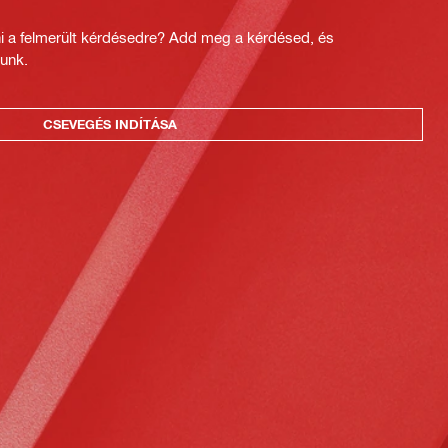
ni a felmerült kérdésedre? Add meg a kérdésed, és
unk.
CSEVEGÉS INDÍTÁSA