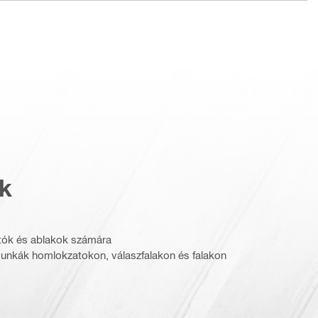
k
jtók és ablakok számára
munkák homlokzatokon, válaszfalakon és falakon