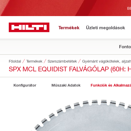
B
Termékek
Üzleti megoldások
Fonto
Főoldal
Termékek
Szerszámbetétek
Gyémánt vágókötelek, aljzat
SPX MCL EQUIDIST FALVÁGÓLAP (60H:
Konfigurátor
Műszaki Adatok
Funkciók és Alkalmaz