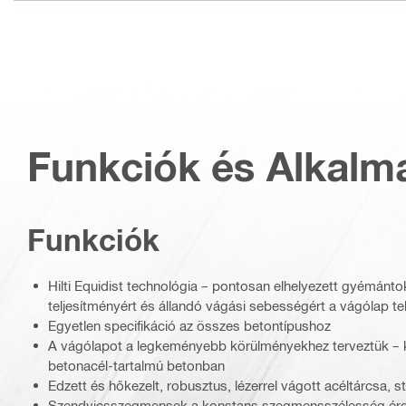
Funkciók és Alkalm
Funkciók
Hilti Equidist technológia – pontosan elhelyezett gyémánto
teljesítményért és állandó vágási sebességért a vágólap tel
Egyetlen specifikáció az összes betontípushoz
A vágólapot a legkeményebb körülményekhez terveztük – 
betonacél-tartalmú betonban
Edzett és hőkezelt, robusztus, lézerrel vágott acéltárcsa, 
Szendvicsszegmensek a konstans szegmensszélesség ér