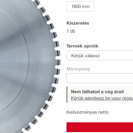
1600 mm
Kiszerelés
1 db
Termék opciók
Kérjük válassz
Mennyiség
Nem láthatod a cég árait
Kérjük jelentkezz be vagy regisz
Kedvezményes nettó