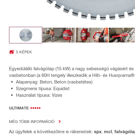
5 KÉPEK
Egyedülálló falvágólap (15 kW) a nagy sebességű vágásért és
vasbetonban (a 60H tengely illeszkedik a Hilti- és Husqvarna®
Alapanyag: Beton, Beton (vasbetétes)
Szegmens típusa: Equidist
Használat típusa: Vizes
ULTIMATE
MÉG TÖBB INFORMÁCIÓ
Az ügyfelek a következőkre is rákerestek:
spx
,
mcl
,
falvágóla