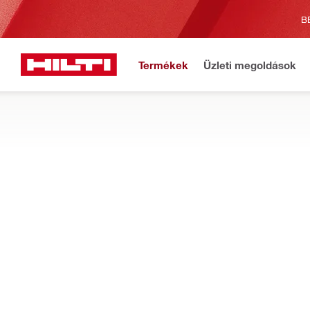
B
Termékek
Üzleti megoldások
Fonto
Főoldal
Termékek
Szerszámbetétek
BETÉTEK KÁBELVÁGÓKHOZ ÉS KRIMP
Vágási és krimpoló tartozékok – befogópofák, forgácsolók 
Szűrés
NCT J AC
Típusok