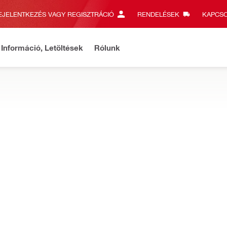
EJELENTKEZÉS VAGY REGISZTRÁCIÓ
RENDELÉSEK
KAPCSO
Információ, Letöltések
Rólunk
s információk
Szállítást és termékeket érintő tudnivalók
Rés
ELŐKHÖZ
és pengék különböző anyagok vágásához és krimpzezéshez
SR vágópofa