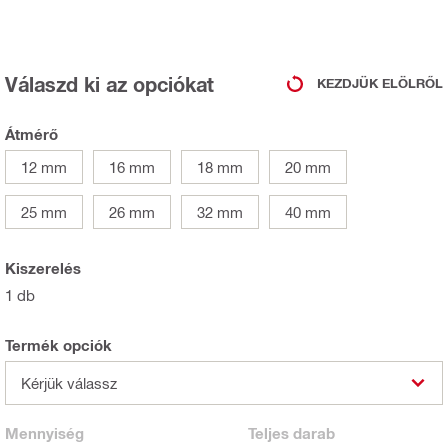
Válaszd ki az opciókat
KEZDJÜK ELÖLRŐL
Átmérő
12 mm
16 mm
18 mm
20 mm
25 mm
26 mm
32 mm
40 mm
Kiszerelés
1 db
Termék opciók
Kérjük válassz
Mennyiség
Teljes
darab