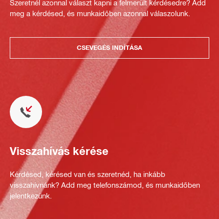
Szeretnél azonnal választ kapni a felmerült kérdésedre? Add
meg a kérdésed, és munkaidőben azonnal válaszolunk.
CSEVEGÉS INDÍTÁSA
Visszahívás kérése
Kérdésed, kérésed van és szeretnéd, ha inkább
visszahívnánk? Add meg telefonszámod, és munkaidőben
jelentkezünk.