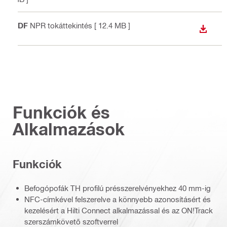
PDF
NPR tokáttekintés
[ 12.4 MB ]
LETÖLT
Funkciók és
Alkalmazások
Funkciók
Befogópofák TH profilú présszerelvényekhez 40 mm-ig
NFC-címkével felszerelve a könnyebb azonosításért és
kezelésért a Hilti Connect alkalmazással és az ON!Track
szerszámkövető szoftverrel