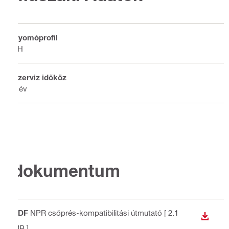
Nyomóprofil
TH
Szerviz időköz
1 év
dokumentum
PDF
NPR csőprés-kompatibilitási útmutató
[ 2.1
LETÖLT
MB ]