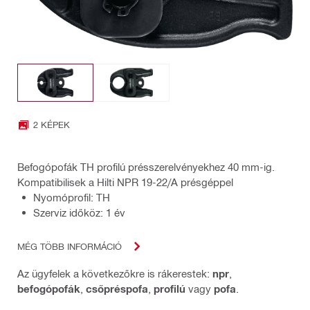
2 KÉPEK
Befogópofák TH profilú présszerelvényekhez 40 mm-ig.
Kompatibilisek a Hilti NPR 19-22/A présgéppel
Nyomóprofil: TH
Szerviz időköz: 1 év
MÉG TÖBB INFORMÁCIÓ
Az ügyfelek a következőkre is rákerestek:
npr
,
befogópofák
,
csőpréspofa
,
profilú
vagy
pofa
.