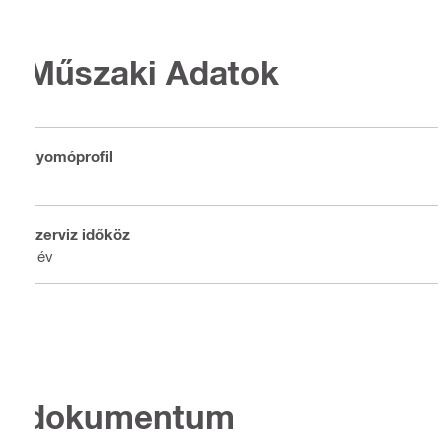
Műszaki Adatok
Nyomóprofil
V
Szerviz időköz
1 év
dokumentum