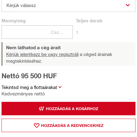
Kérjük válassz
Mennyiség
Teljes
darab
Csomagok
1
Nem láthatod a cég árait
Kérjük jelentkezz be vagy regisztrálj
a céged árainak
megtekintéséhez.
Nettó 95 500 HUF
Tekintsd meg a flottaárakat
Kedvezményes nettó
HOZZÁADÁS A KOSÁRHOZ
HOZZÁADÁS A KEDVENCEKHEZ