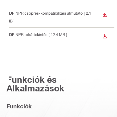
PDF
NPR csőprés-kompatibilitási útmutató
[ 2.1
LETÖLT
MB ]
PDF
NPR tokáttekintés
[ 12.4 MB ]
LETÖLT
Funkciók és
Alkalmazások
Funkciók