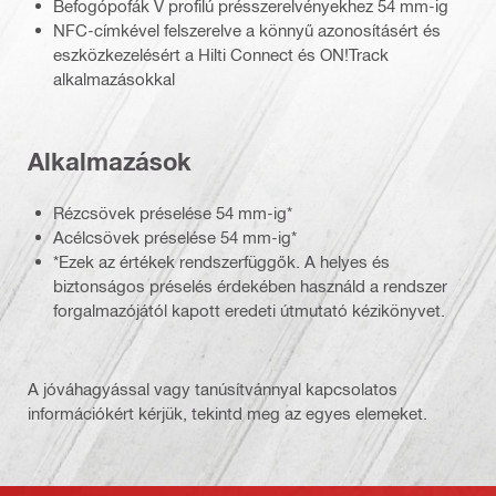
Befogópofák V profilú présszerelvényekhez 54 mm-ig
NFC-címkével felszerelve a könnyű azonosításért és
eszközkezelésért a Hilti Connect és ON!Track
alkalmazásokkal
Alkalmazások
Rézcsövek préselése 54 mm-ig*
Acélcsövek préselése 54 mm-ig*
*Ezek az értékek rendszerfüggők. A helyes és
biztonságos préselés érdekében használd a rendszer
forgalmazójától kapott eredeti útmutató kézikönyvet.
A jóváhagyással vagy tanúsítvánnyal kapcsolatos
információkért kérjük, tekintd meg az egyes elemeket.