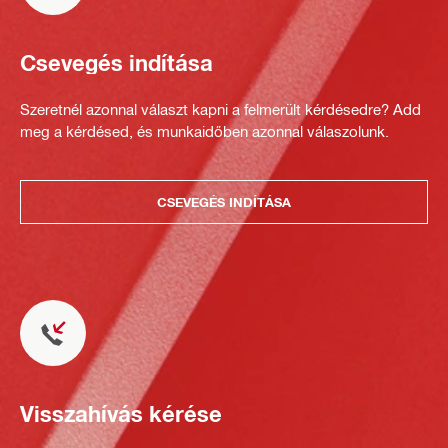
Csevegés indítása
Szeretnél azonnal választ kapni a felmerült kérdésedre? Add
meg a kérdésed, és munkaidőben azonnal válaszolunk.
CSEVEGÉS INDÍTÁSA
Visszahívás kérése