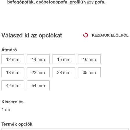
befogópofák
,
csőbefogópofa
,
profilú
vagy
pofa
.
Válaszd ki az opciókat
KEZDJÜK ELÖLRŐL
Átmérő
12 mm
14 mm
15 mm
16 mm
18 mm
22 mm
28 mm
35 mm
42 mm
54 mm
Kiszerelés
1 db
Termék opciók