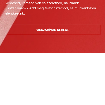
Kérdésed, kérésed van és szeretnéd, ha inkább
visszahívnánk? Add meg telefonszámod, és munkaidőben
jelentkezünk.
VISSZAHÍVÁS KÉRÉSE