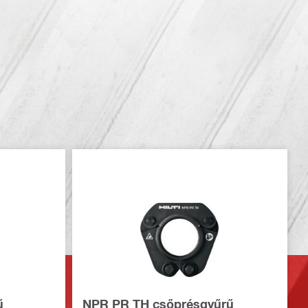
ű
NPR PR TH csőprésgyűrű