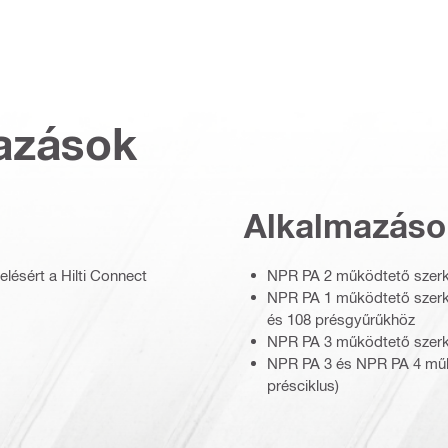
azások
Alkalmazáso
lésért a Hilti Connect
NPR PA 2 működtető szerk
NPR PA 1 működtető szerke
és 108 présgyűrűkhöz
NPR PA 3 működtető szerk
NPR PA 3 és NPR PA 4 műk
présciklus)