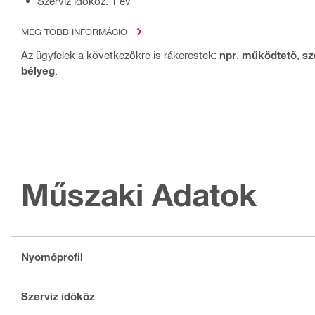
Szerviz időköz: 1 év
MÉG TÖBB INFORMÁCIÓ
Az ügyfelek a következőkre is rákerestek:
npr
,
működtető
,
sz
bélyeg
.
Műszaki Adatok
Nyomóprofil
Szerviz időköz