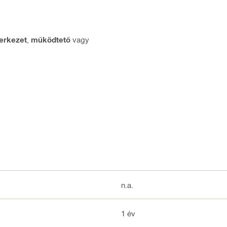
erkezet
,
működtető
vagy
n.a.
1 év