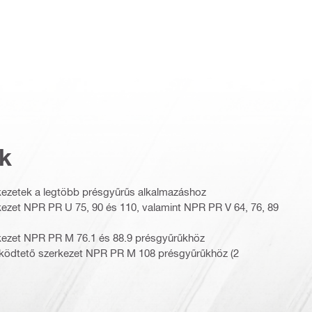
k
ezetek a legtöbb présgyűrűs alkalmazáshoz
zet NPR PR U 75, 90 és 110, valamint NPR PR V 64, 76, 89
ezet NPR PR M 76.1 és 88.9 présgyűrűkhöz
ödtető szerkezet NPR PR M 108 présgyűrűkhöz (2