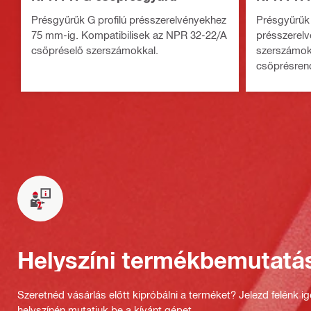
Présgyűrűk G profilú présszerelvényekhez
Présgyűrűk 
75 mm-ig. Kompatibilisek az NPR 32-22/A
présszerel
csőpréselő szerszámokkal.
szerszámokk
csőprésrend
kapcsolatba
dokumentu
Helyszíni termékbemutatá
Szeretnéd vásárlás előtt kipróbálni a terméket? Jelezd felénk i
helyszínén mutatjuk be a kívánt gépet.