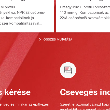
M profilú
Présgyűrűk U profilú présszer
vényekhez, NPR 32 csőprés-
110 mm-ig. Kompatibilisek az
al kompatibilisek (a
22/A csőpréselő szerszámokka
szer kompatibilitásával
n lásd a műszaki
mokat)
ÖSSZES MUTATÁSA
s kérése
Csevegés ind
gényed és mi akár az építkezés
Szeretnél azonnal választ kap
munkaidőben azonnal válaszol