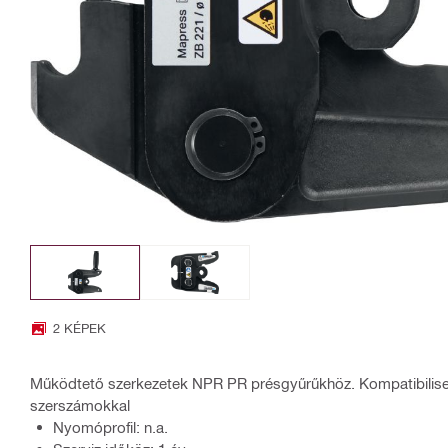
2 KÉPEK
Működtető szerkezetek NPR PR présgyűrűkhöz. Kompatibilis
szerszámokkal
Nyomóprofil: n.a.