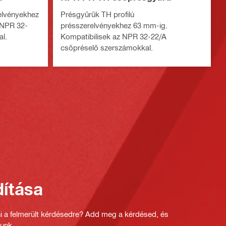
elvényekhez
Présgyűrűk TH profilú
 NPR 32-
présszerelvényekhez 63 mm-ig.
l.
Kompatibilisek az NPR 32-22/A
csőpréselő szerszámokkal.
ítása
ni a felmerült kérdésedre? Add meg a kérdésed, és
unk.