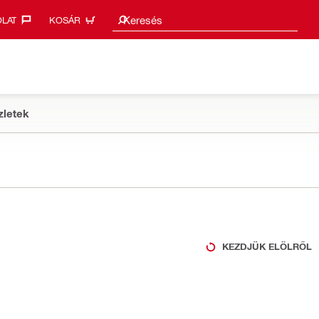
Keresési javaslatok
Keresés
LAT‎
KOSÁR
zletek
KEZDJÜK ELÖLRŐL