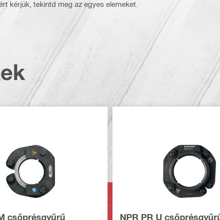
rt kérjük, tekintd meg az egyes elemeket.
kek
M csőprésgyűrű
NPR PR U csőprésgyűr