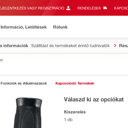
EJELENTKEZÉS VAGY REGISZTRÁCIÓ
RENDELÉSEK
KAPCSO
Információ, Letöltések
Rólunk
s információk
Szállítást és termékeket érintő tudnivalók
Rés
ez
Funkciók és Alkalmazások
Kapcsolódó Termékek
Válaszd ki az opciókat
Kiszerelés
1 db