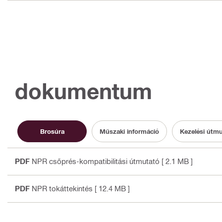
dokumentum
Brosúra
Műszaki információ
Kezelési útm
PDF
NPR csőprés-kompatibilitási útmutató
[ 2.1 MB ]
PDF
NPR tokáttekintés
[ 12.4 MB ]