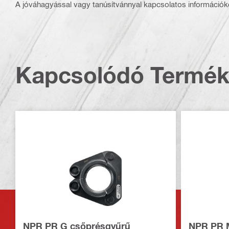
A jóváhagyással vagy tanúsítvánnyal kapcsolatos információké
Kapcsolódó Termé
NPR PR G csőprésgyűrű
NPR PR 