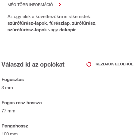
MÉG TÖBB INFORMÁCIÓ
Az ügyfelek a következőkre is rákerestek:
szúrófűrész-lapok
,
fűrészlap
,
zúrófűrész
,
szúrófűrész-lapok
vagy
dekopir
.
Válaszd ki az opciókat
KEZDJÜK ELÖLRŐL
Fogosztás
3 mm
Fogas rész hossza
77 mm
Pengehossz
100 mm