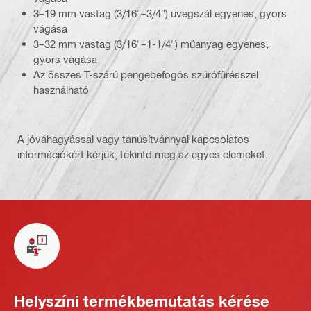
3–19 mm vastag (3/16"–3/4") üvegszál egyenes, gyors
vágása
3–32 mm vastag (3/16"–1-1/4") műanyag egyenes,
gyors vágása
Az összes T-szárú pengebefogós szúrófűrésszel
használható
A jóváhagyással vagy tanúsítvánnyal kapcsolatos
információkért kérjük, tekintd meg az egyes elemeket.
Helyszíni termékbemutatás kérése