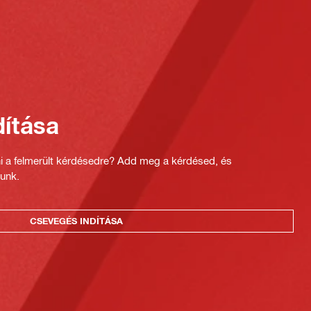
ítása
ni a felmerült kérdésedre? Add meg a kérdésed, és
unk.
CSEVEGÉS INDÍTÁSA