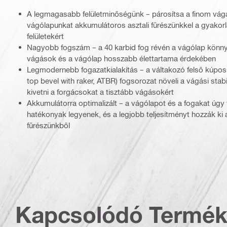
A legmagasabb felületminőségünk – párosítsa a finom vágá
vágólapunkat akkumulátoros asztali fűrészünkkel a gyakorl
felületekért
Nagyobb fogszám – a 40 karbid fog révén a vágólap könny
vágások és a vágólap hosszabb élettartama érdekében
Legmodernebb fogazatkialakítás – a váltakozó felső kúpos s
top bevel with raker, ATBR) fogsorozat növeli a vágási stabili
kivetni a forgácsokat a tisztább vágásokért
Akkumulátorra optimalizált – a vágólapot és a fogakat úgy 
hatékonyak legyenek, és a legjobb teljesítményt hozzák ki 
fűrészünkből
Kapcsolódó Termé