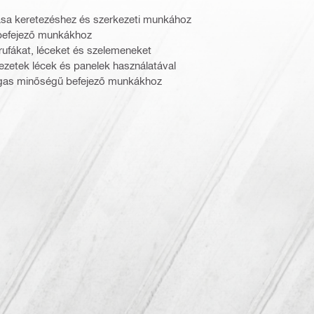
sa keretezéshez és szerkezeti munkához
ő befejező munkákhoz
arufákat, léceket és szelemeneket
ezetek lécek és panelek használatával
agas minőségű befejező munkákhoz