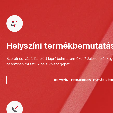
Helyszíni termékbemutatá
Szeretnéd vásárlás előtt kipróbálni a terméket? Jelezd felénk i
helyszínén mutatjuk be a kívánt gépet.
HELYSZÍNI TERMÉKBEMUTATÁS KÉR