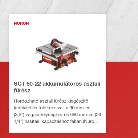
NURON
SCT 60-22 akkumulátoros asztali
fűrész
Hordozható asztali fűrész kiegészítő
kerékkel és tolókocsival, a 90 mm-es
(3,5”) vágásmélységhez és 666 mm-es (26
1/4") hasítási kapacitáshoz fában (Nuron
Li-ion platform)