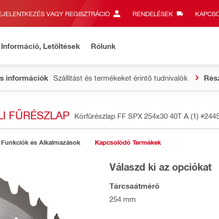
EJELENTKEZÉS VAGY REGISZTRÁCIÓ
RENDELÉSEK
KAPCSO
Információ, Letöltések
Rólunk
s információk
Szállítást és termékeket érintő tudnivalók
Rés
LI FŰRÉSZLAP
Körfűrészlap FF SPX 254x30 40T A (1)
#244
Funkciók és Alkalmazások
Kapcsolódó Termékek
Válaszd ki az opciókat
Tárcsaátmérő
254 mm