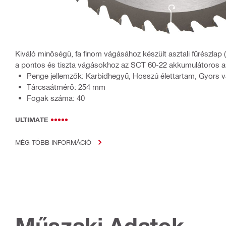
Kiváló minőségű, fa finom vágásához készült asztali fűrészlap 
a pontos és tiszta vágásokhoz az SCT 60-22 akkumulátoros as
Penge jellemzők: Karbidhegyű, Hosszú élettartam, Gyors 
Tárcsaátmérő: 254 mm
Fogak száma: 40
ULTIMATE
MÉG TÖBB INFORMÁCIÓ
Műszaki Adatok