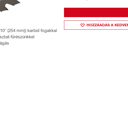
HOZZÁADÁS A KEDVE
(10" (254 mm)) karbid fogakkal
ztali fűrészünkkel
vágás