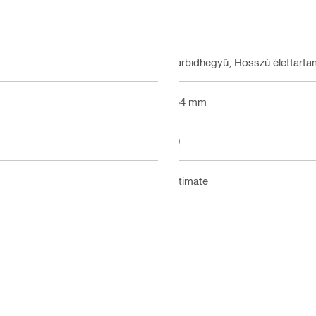
Karbidhegyű, Hosszú élettart
254 mm
40
Ultimate