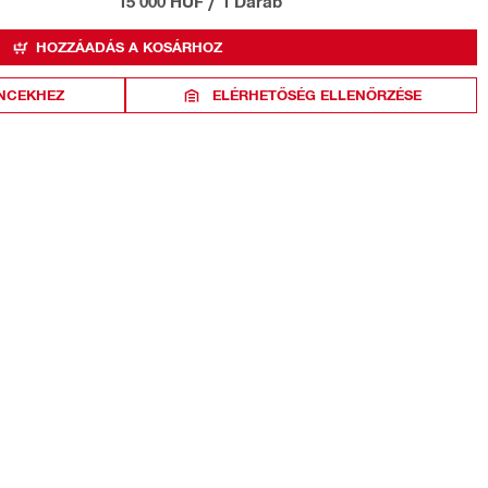
15 000 HUF
/
1 Darab
HOZZÁADÁS A KOSÁRHOZ
NCEKHEZ
ELÉRHETŐSÉG ELLENŐRZÉSE