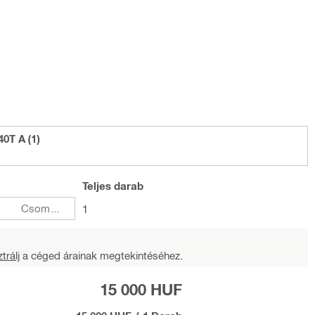
0T A (1)
Teljes
darab
Csomagok
1
trálj
a céged árainak megtekintéséhez.
15 000 HUF