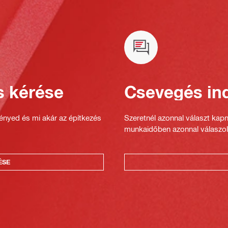
s kérése
Csevegés ind
gényed és mi akár az építkezés
Szeretnél azonnal választ kap
munkaidőben azonnal válaszol
ÉSE