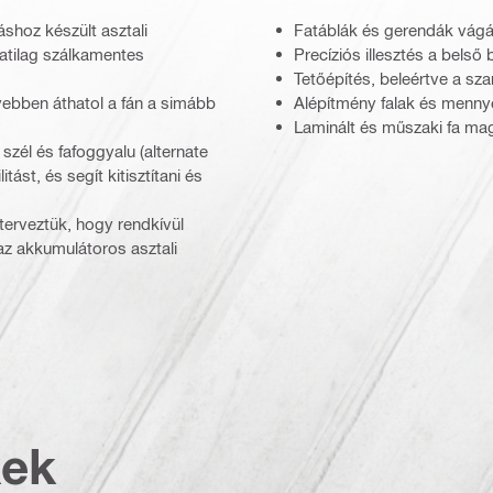
shoz készült asztali
Fatáblák és gerendák vágá
atilag szálkamentes
Precíziós illesztés a bels
Tetőépítés, beleértve a sz
ebben áthatol a fán a simább
Alépítmény falak és menny
Laminált és műszaki fa m
zél és fafoggyalu (alternate
tást, és segít kitisztítani és
terveztük, hogy rendkívül
az akkumulátoros asztali
kek