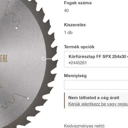
Fogak száma
40
Kiszerelés
1 db
Termék opciók
Körfűrészlap FF SPX 254x30 4
#2445261
Mennyiség
Nem láthatod a cég árait
Kérjük jelentkezz be vagy regisz
Kedvezményes nettó