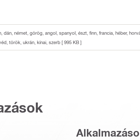
h, dán, német, görög, angol, spanyol, észt, finn, francia, héber, horvát
éd, török, ukrán, kínai, szerb
[ 995 KB ]
azások
Alkalmazáso