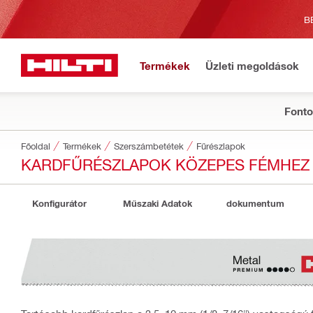
B
Termékek
Üzleti megoldások
Fonto
Főoldal
Termékek
Szerszámbetétek
Fűrészlapok
KARDFŰRÉSZLAPOK KÖZEPES FÉMHEZ 
Konfigurátor
Műszaki Adatok
dokumentum