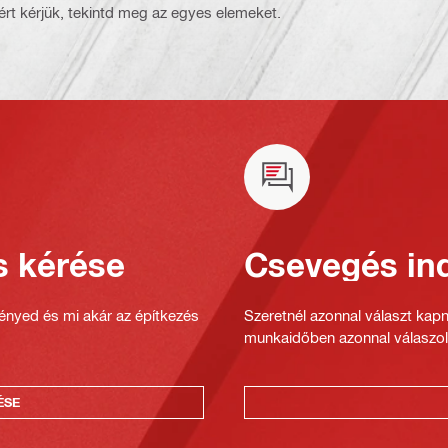
rt kérjük, tekintd meg az egyes elemeket.
s kérése
Csevegés ind
gényed és mi akár az építkezés
Szeretnél azonnal választ kap
munkaidőben azonnal válaszol
ÉSE