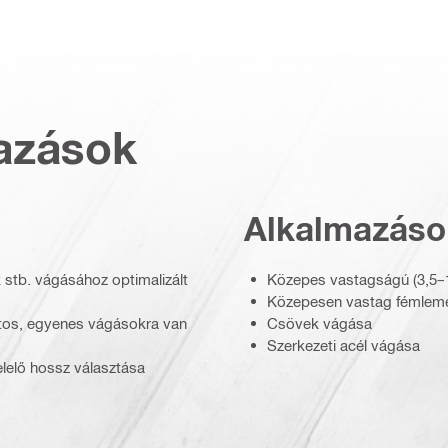
azások
Alkalmazáso
stb. vágásához optimalizált
Közepes vastagságú (3,5–
Közepesen vastag fémlem
ntos, egyenes vágásokra van
Csövek vágása
Szerkezeti acél vágása
lelő hossz választása