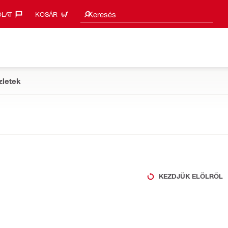
Keresési javaslatok
Keresés
LAT‎
KOSÁR
zletek
KEZDJÜK ELÖLRŐL