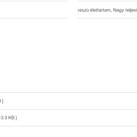
Hosszú élettartam, Nagy telje
 ]
13.3 KB ]