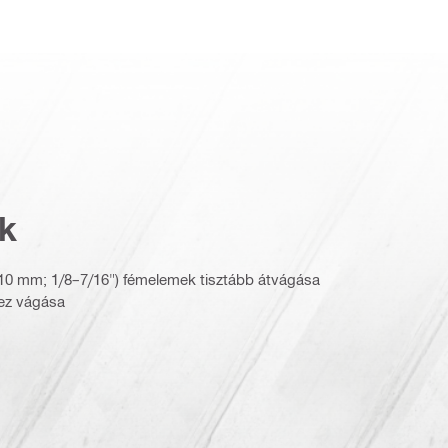
k
10 mm; 1/8–7/16") fémelemek tisztább átvágása
ez vágása