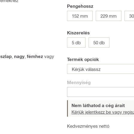
 fémekhez
Pengehossz
152 mm
229 mm
3
Kiszerelés
5 db
50 db
észlap
,
nagy
,
fémhez
vagy
Termék opciók
Kérjük válassz
Mennyiség
Nem láthatod a cég árait
Kérjük jelentkezz be vagy regisz
Kedvezményes nettó