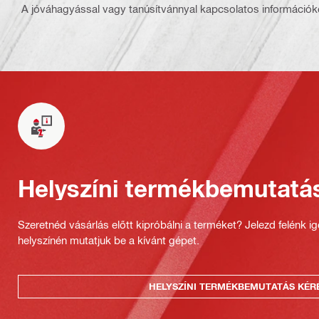
A jóváhagyással vagy tanúsítvánnyal kapcsolatos információké
Helyszíni termékbemutatá
Szeretnéd vásárlás előtt kipróbálni a terméket? Jelezd felénk i
helyszínén mutatjuk be a kívánt gépet.
HELYSZÍNI TERMÉKBEMUTATÁS KÉR