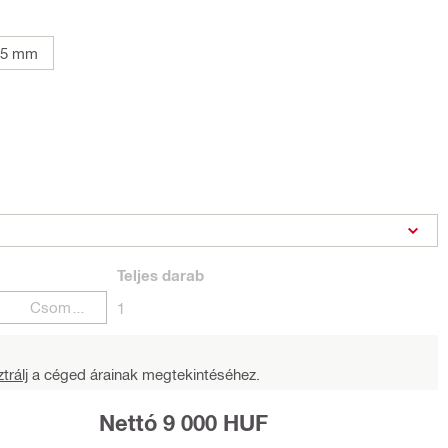
05 mm
Teljes
darab
Csomagok
1
trálj
a céged árainak megtekintéséhez.
Nettó 9 000 HUF