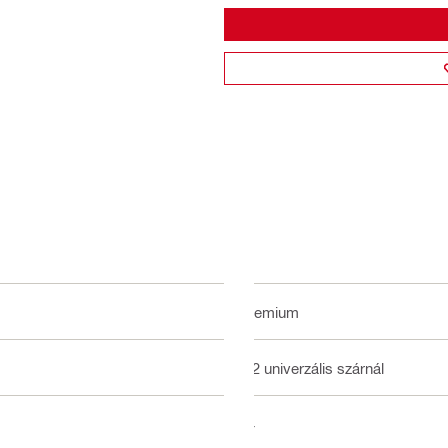
Premium
1/2 univerzális szárnál
14