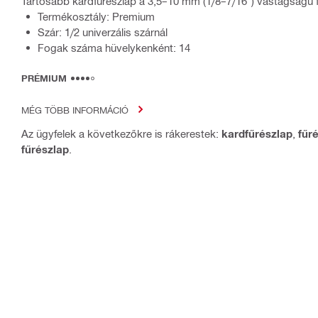
Tartósabb kardfűrészlap a 3,5–10 mm (1/8–7/16") vastagságú
Termékosztály: Premium
Szár: 1/2 univerzális szárnál
Fogak száma hüvelykenként: 14
PRÉMIUM
MÉG TÖBB INFORMÁCIÓ
Az ügyfelek a következőkre is rákerestek:
kardfűrészlap
,
fűr
fűrészlap
.