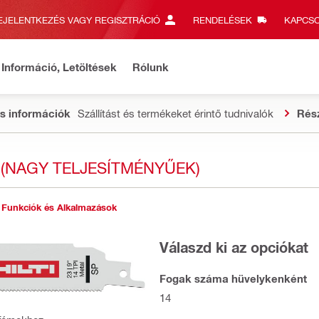
EJELENTKEZÉS VAGY REGISZTRÁCIÓ
RENDELÉSEK
KAPCSO
Információ, Letöltések
Rólunk
s információk
Szállítást és termékeket érintő tudnivalók
Rés
(NAGY TELJESÍTMÉNYŰEK)
Funkciók és Alkalmazások
Válaszd ki az opciókat
Fogak száma hüvelykenként
14