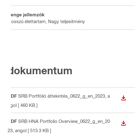
Penge jellemzők
Hosszú élettartam, Nagy teljesítmény
dokumentum
PDF
SRB Portfólió áttekintés_0622_g_en_2023
, a
LETÖLT
ngol
[ 460 KB ]
PDF
SRB HNA Portfolio Overview_0622_g_en_20
LETÖLT
23
, angol
[ 513.3 KB ]