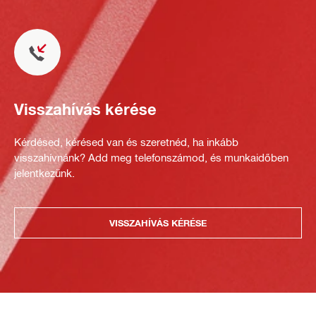
Visszahívás kérése
Kérdésed, kérésed van és szeretnéd, ha inkább
visszahívnánk? Add meg telefonszámod, és munkaidőben
jelentkezünk.
VISSZAHÍVÁS KÉRÉSE