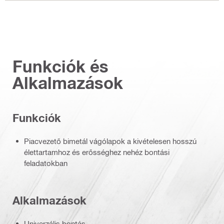
Funkciók és
Alkalmazások
Funkciók
Piacvezető bimetál vágólapok a kivételesen hosszú
élettartamhoz és erősséghez nehéz bontási
feladatokban
Alkalmazások
Univerzális bontás