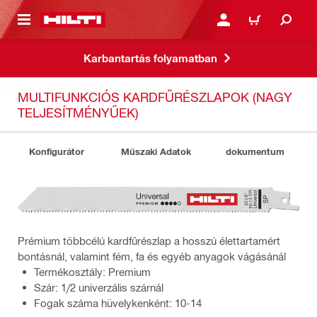
A TARTALOMRA
BEJELENTKEZÉS VAGY R
KOSÁR
Karbantartás folyamatban
MULTIFUNKCIÓS KARDFŰRÉSZLAPOK (NAGY
TELJESÍTMÉNYŰEK)
Konfigurátor
Műszaki Adatok
dokumentum
Prémium többcélú kardfűrészlap a hosszú élettartamért
bontásnál, valamint fém, fa és egyéb anyagok vágásánál
Termékosztály: Premium
Szár: 1/2 univerzális szárnál
Fogak száma hüvelykenként: 10-14