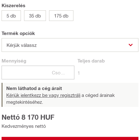
Kiszerelés
5 db
35 db
175 db
Termék opciók
Kérjük válassz
Mennyiség
Teljes
darab
Csomagok
1
Nem láthatod a cég árait
Kérjük jelentkezz be vagy regisztrálj
a céged árainak
megtekintéséhez.
Nettó 8 170 HUF
Kedvezményes nettó