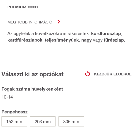
PRÉMIUM
MÉG TÖBB INFORMÁCIÓ
Az ügyfelek a következőkre is rákerestek:
kardfűrészlap
,
kardfűrészlapok
,
teljesítményűek
,
nagy
vagy
fűrészlap
.
Válaszd ki az opciókat
KEZDJÜK ELÖLRŐL
Fogak száma hüvelykenként
10-14
Pengehossz
152 mm
203 mm
305 mm