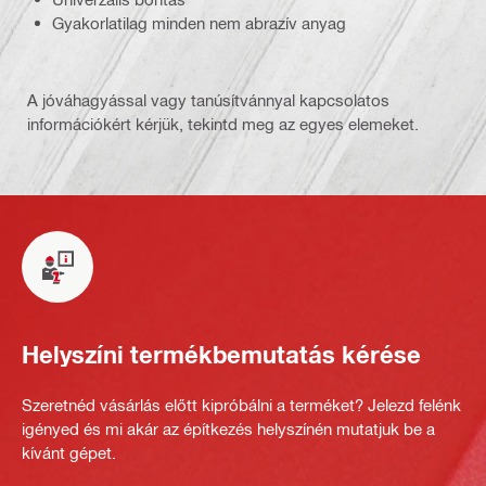
Gyakorlatilag minden nem abrazív anyag
A jóváhagyással vagy tanúsítvánnyal kapcsolatos
információkért kérjük, tekintd meg az egyes elemeket.
Helyszíni termékbemutatás kérése
Szeretnéd vásárlás előtt kipróbálni a terméket? Jelezd felénk
igényed és mi akár az építkezés helyszínén mutatjuk be a
kívánt gépet.