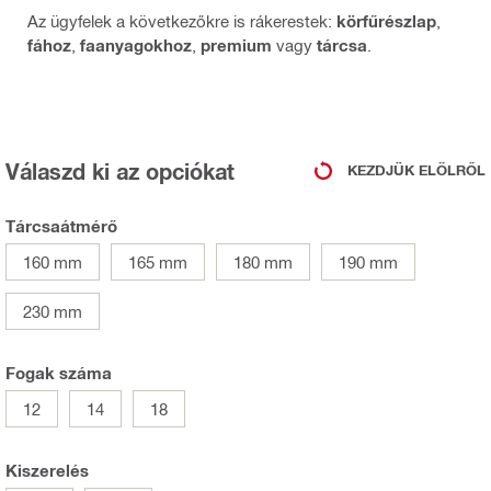
Az ügyfelek a következőkre is rákerestek:
körfűrészlap
,
fához
,
faanyagokhoz
,
premium
vagy
tárcsa
.
Válaszd ki az opciókat
KEZDJÜK ELÖLRŐL
Tárcsaátmérő
160 mm
165 mm
180 mm
190 mm
230 mm
Fogak száma
12
14
18
Kiszerelés