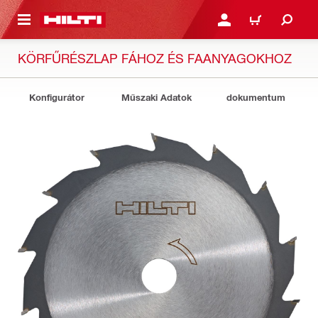
A TARTALOMRA
BEJELENTKEZÉS VAGY R
KOSÁR
KÖRFŰRÉSZLAP FÁHOZ ÉS FAANYAGOKHOZ
Konfigurátor
Műszaki Adatok
dokumentum