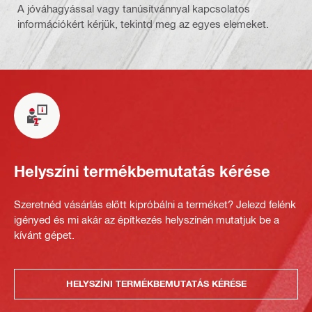
A jóváhagyással vagy tanúsítvánnyal kapcsolatos
információkért kérjük, tekintd meg az egyes elemeket.
Helyszíni termékbemutatás kérése
Szeretnéd vásárlás előtt kipróbálni a terméket? Jelezd felénk
igényed és mi akár az építkezés helyszínén mutatjuk be a
kívánt gépet.
HELYSZÍNI TERMÉKBEMUTATÁS KÉRÉSE