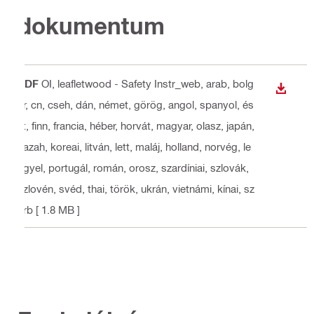
dokumentum
PDF
OI, leafletwood - Safety Instr_web
, arab, bolg
LETÖLT
ár, cn, cseh, dán, német, görög, angol, spanyol, és
zt, finn, francia, héber, horvát, magyar, olasz, japán,
kazah, koreai, litván, lett, maláj, holland, norvég, le
ngyel, portugál, román, orosz, szardíniai, szlovák,
szlovén, svéd, thai, török, ukrán, vietnámi, kínai, sz
erb
[ 1.8 MB ]