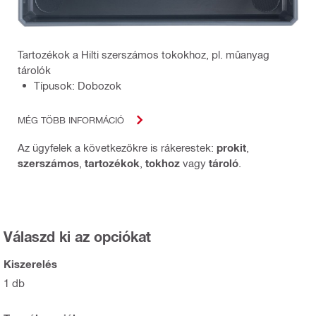
Tartozékok a Hilti szerszámos tokokhoz, pl. műanyag
tárolók
Típusok: Dobozok
MÉG TÖBB INFORMÁCIÓ
Az ügyfelek a következőkre is rákerestek:
prokit
,
szerszámos
,
tartozékok
,
tokhoz
vagy
tároló
.
Válaszd ki az opciókat
Kiszerelés
1 db