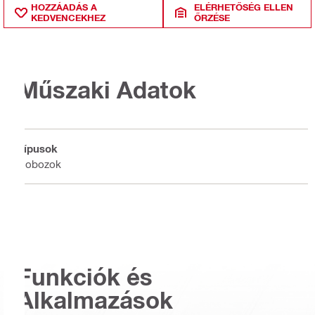
HOZZÁADÁS A
ELÉRHETŐSÉG ELLEN
KEDVENCEKHEZ
ŐRZÉSE
Műszaki Adatok
Típusok
Dobozok
Funkciók és
Alkalmazások