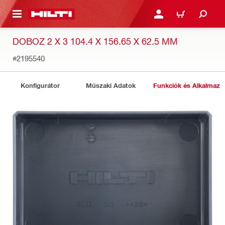
A TARTALOMRA
BEJELENTKEZÉS VAGY R
KOSÁR
DOBOZ 2 X 3 104.4 X 156.65 X 62.5 MM
#2195540
Konfigurátor
Műszaki Adatok
Funkciók és Alkalmazá