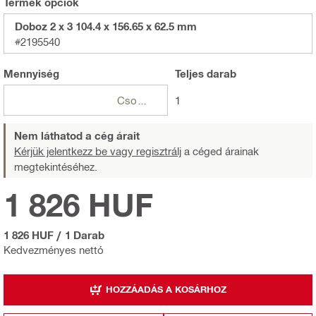
Termék opciók
Doboz 2 x 3 104.4 x 156.65 x 62.5 mm
#2195540
Mennyiség
Teljes
darab
Csomagok
1
Nem láthatod a cég árait
Kérjük jelentkezz be vagy regisztrálj
a céged árainak
megtekintéséhez.
1 826 HUF
1 826 HUF
/
1 Darab
Kedvezményes nettó
HOZZÁADÁS A KOSÁRHOZ