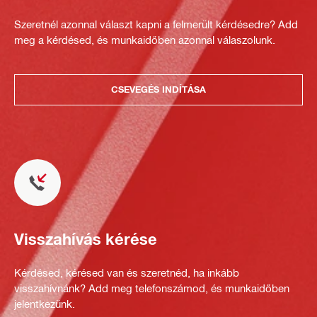
Szeretnél azonnal választ kapni a felmerült kérdésedre? Add
meg a kérdésed, és munkaidőben azonnal válaszolunk.
CSEVEGÉS INDÍTÁSA
Visszahívás kérése
Kérdésed, kérésed van és szeretnéd, ha inkább
visszahívnánk? Add meg telefonszámod, és munkaidőben
jelentkezünk.