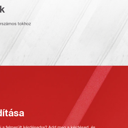
k
zerszámos tokhoz
ítása
ni a felmerült kérdésedre? Add meg a kérdésed, és