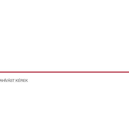
ZAHÍVÁST KÉREK
on Better