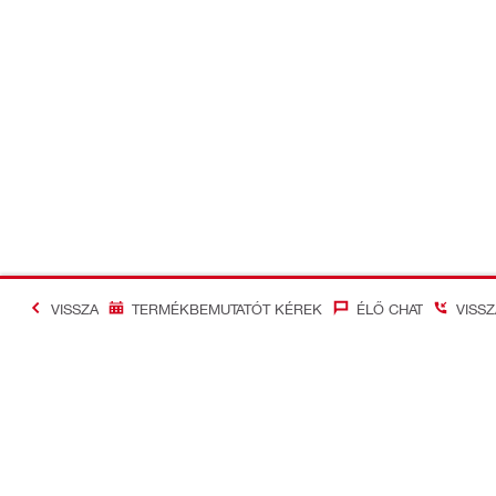
VISSZA
TERMÉKBEMUTATÓT KÉREK
ÉLŐ CHAT
VISS
#Making Constructi