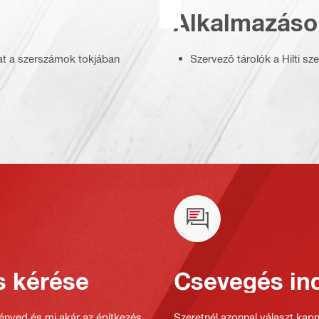
Alkalmazáso
kat a szerszámok tokjában
Szervező tárolók a Hilti s
s kérése
Csevegés ind
gényed és mi akár az építkezés
Szeretnél azonnal választ kap