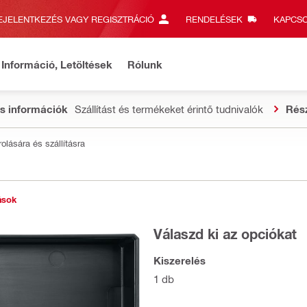
EJELENTKEZÉS VAGY REGISZTRÁCIÓ
RENDELÉSEK
KAPCSO
Információ, Letöltések
Rólunk
s információk
Szállítást és termékeket érintő tudnivalók
Rés
olására és szállításra
ások
Válaszd ki az opciókat
Kiszerelés
1 db