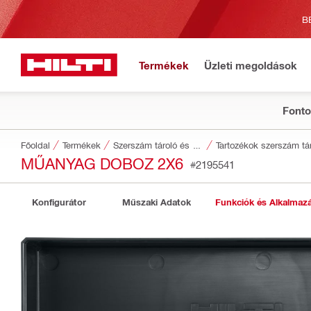
B
Termékek
Üzleti megoldások
Fonto
Főoldal
Termékek
Szerszám tároló és szállítórendszerek
Tartozékok szerszám tár
MŰANYAG DOBOZ 2X6
#2195541
Konfigurátor
Műszaki Adatok
Funkciók és Alkalmaz