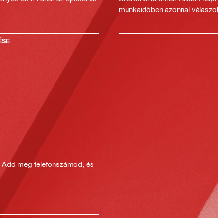
munkaidőben azonnal válaszol
ÉSE
? Add meg telefonszámod, és