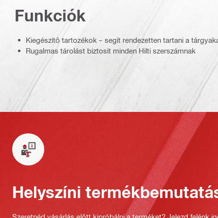
Funkciók
Kiegészítő tartozékok – segít rendezetten tartani a tárgya
Rugalmas tárolást biztosít minden Hilti szerszámnak
Helyszíni termékbemutatá
Szeretnéd vásárlás előtt kipróbálni a terméket? Jelezd felénk i