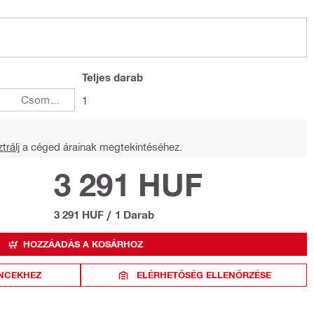
Teljes
darab
Csomagok
1
trálj
a céged árainak megtekintéséhez.
3 291 HUF
3 291 HUF
/
1 Darab
HOZZÁADÁS A KOSÁRHOZ
NCEKHEZ
ELÉRHETŐSÉG ELLENŐRZÉSE