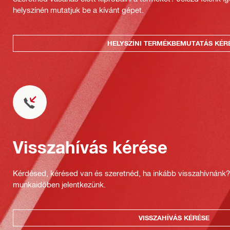
helyszínén mutatjuk be a kívánt gépet.
HELYSZÍNI TERMÉKBEMUTATÁS KÉR
Visszahívás kérése
Kérdésed, kérésed van és szeretnéd, ha inkább visszahívnánk
munkaidőben jelentkezünk.
VISSZAHÍVÁS KÉRÉSE