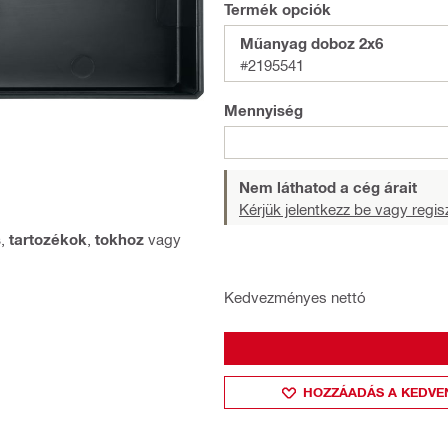
Termék opciók
Műanyag doboz 2x6
#2195541
Mennyiség
Nem láthatod a cég árait
Kérjük jelentkezz be vagy regisz
s
,
tartozékok
,
tokhoz
vagy
Kedvezményes nettó
HOZZÁADÁS A KEDVE