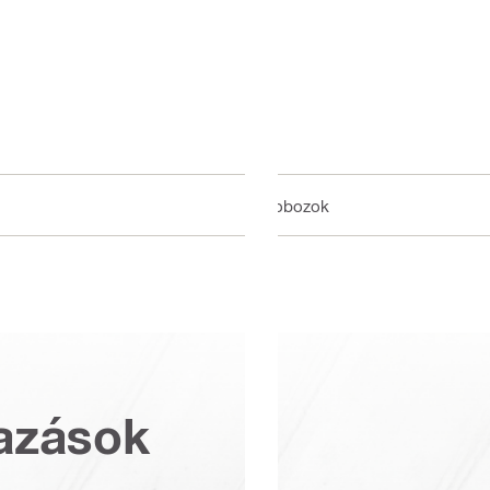
Dobozok
azások