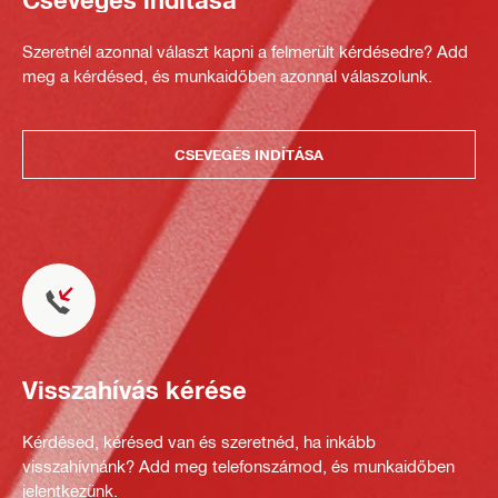
Szeretnél azonnal választ kapni a felmerült kérdésedre? Add
meg a kérdésed, és munkaidőben azonnal válaszolunk.
CSEVEGÉS INDÍTÁSA
Visszahívás kérése
Kérdésed, kérésed van és szeretnéd, ha inkább
visszahívnánk? Add meg telefonszámod, és munkaidőben
jelentkezünk.