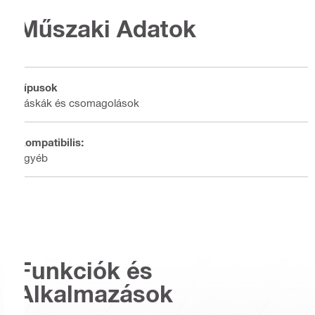
Műszaki Adatok
Típusok
Táskák és csomagolások
Kompatibilis:
Egyéb
Funkciók és
Alkalmazások