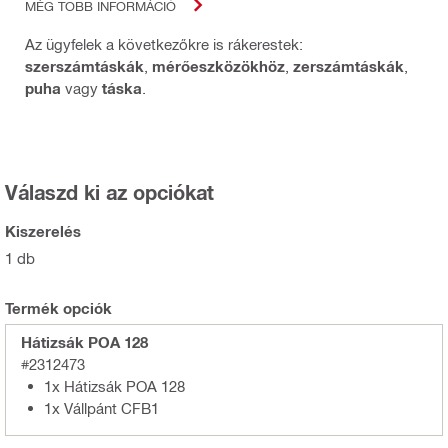
MÉG TÖBB INFORMÁCIÓ
Az ügyfelek a következőkre is rákerestek:
szerszámtáskák
,
mérőeszközökhöz
,
zerszámtáskák
,
puha
vagy
táska
.
Válaszd ki az opciókat
Kiszerelés
1 db
Termék opciók
Hátizsák POA 128
#2312473
1x Hátizsák POA 128
1x Vállpánt CFB1