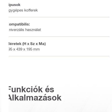
Típusok
Egygépes kofferek
Kompatibilis:
Univerzális használat
Méretek (H x Sz x Ma)
795 x 439 x 195 mm
Funkciók és
Alkalmazások