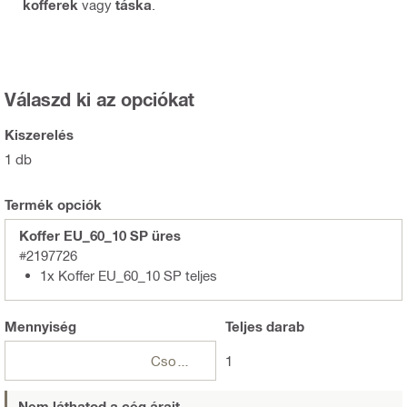
kofferek
vagy
táska
.
Válaszd ki az opciókat
Kiszerelés
1 db
Termék opciók
Koffer EU_60_10 SP üres
#2197726
1x Koffer EU_60_10 SP teljes
Mennyiség
Teljes
darab
Csomagok
1
Nem láthatod a cég árait