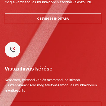
meg a kérdésed, és munkaidőben azonnal válaszolunk.
CSEVEGÉS INDÍTÁSA
Visszahívás kérése
Kérdésed, kérésed van és szeretnéd, ha inkább
visszahívnánk? Add meg telefonszámod, és munkaidőben
jelentkezünk.