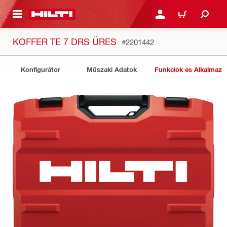
A TARTALOMRA
BEJELENTKEZÉS VAGY R
KOSÁR
KOFFER TE 7 DRS ÜRES
#2201442
Konfigurátor
Műszaki Adatok
Funkciók és Alkalmazá