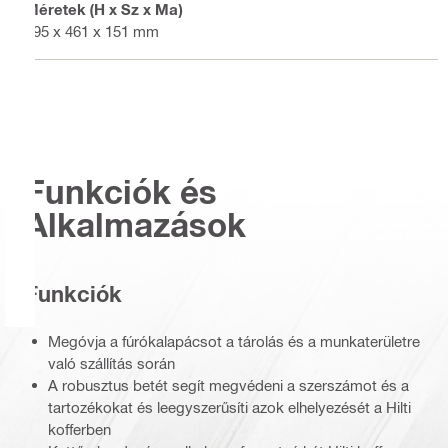
Méretek (H x Sz x Ma)
595 x 461 x 151 mm
Funkciók és
Alkalmazások
Funkciók
Megóvja a fúrókalapácsot a tárolás és a munkaterületre
való szállítás során
A robusztus betét segít megvédeni a szerszámot és a
tartozékokat és leegyszerűsíti azok elhelyezését a Hilti
kofferben