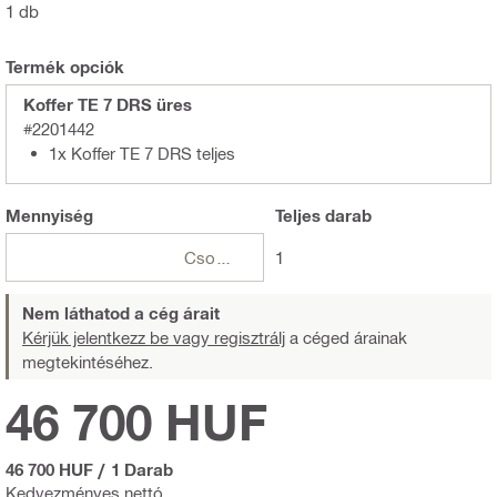
1 db
Termék opciók
Koffer TE 7 DRS üres
#2201442
1x Koffer TE 7 DRS teljes
Mennyiség
Teljes
darab
Csomagok
1
Nem láthatod a cég árait
Kérjük jelentkezz be vagy regisztrálj
a céged árainak
megtekintéséhez.
46 700 HUF
46 700 HUF
/
1 Darab
Kedvezményes nettó