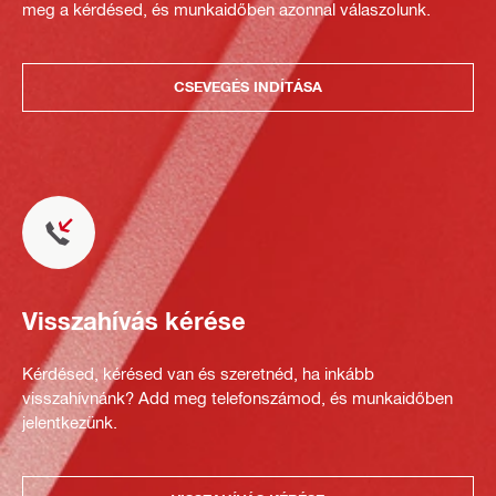
meg a kérdésed, és munkaidőben azonnal válaszolunk.
CSEVEGÉS INDÍTÁSA
Visszahívás kérése
Kérdésed, kérésed van és szeretnéd, ha inkább
visszahívnánk? Add meg telefonszámod, és munkaidőben
jelentkezünk.