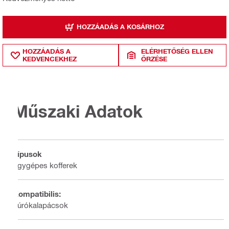
HOZZÁADÁS A KOSÁRHOZ
HOZZÁADÁS A
ELÉRHETŐSÉG ELLEN
KEDVENCEKHEZ
ŐRZÉSE
Műszaki Adatok
Típusok
Egygépes kofferek
Kompatibilis:
Fúrókalapácsok