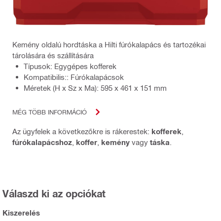
Kemény oldalú hordtáska a Hilti fúrókalapács és tartozékai
tárolására és szállítására
Típusok: Egygépes kofferek
Kompatibilis:: Fúrókalapácsok
Méretek (H x Sz x Ma): 595 x 461 x 151 mm
MÉG TÖBB INFORMÁCIÓ
Az ügyfelek a következőkre is rákerestek:
kofferek
,
fúrókalapácshoz
,
koffer
,
kemény
vagy
táska
.
Válaszd ki az opciókat
Kiszerelés