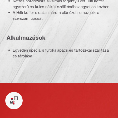
Kettős hordozásra alkalmas fogantyú két Hilti koffer
egyszerű és kulcs nélküli szállításához egyetlen kézben.
A Hilti koffer oldalain három előnézeti lemez jelzi a
szerszám típusát
Alkalmazások
Egyetlen speciális fúrókalapács és tartozékai szállítása
és tárolása