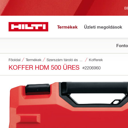
B
Termékek
Üzleti megoldások
Fonto
Főoldal
Termékek
Szerszám tároló és szállítórendszerek
Kofferek
KOFFER HDM 500 ÜRES
#2206960