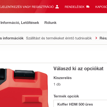
EJELENTKEZÉS VAGY REGISZTRÁCIÓ
RENDELÉSEK
KAPCSO
Információ, Letöltések
Rólunk
s információk
Szállítást és termékeket érintő tudnivalók
Rés
Válaszd ki az opciókat
Kiszerelés
1 db
Termék opciók
Koffer HDM 500 üres