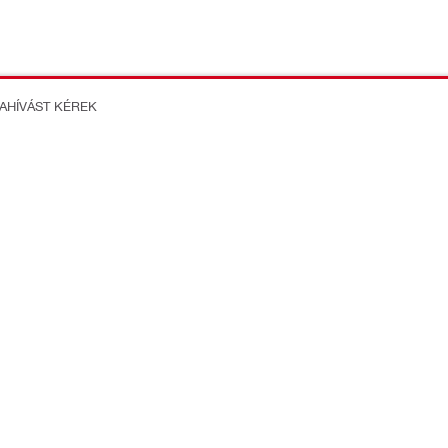
ZAHÍVÁST KÉREK
on Better
formációk
Rólunk
TI (HUNGÁRIA) Szolgáltató
Karrier
lelősségű Társaság