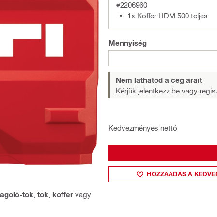
#2206960
1x Koffer HDM 500 teljes
Mennyiség
Nem láthatod a cég árait
Kérjük jelentkezz be vagy regisz
Kedvezményes nettó
HOZZÁADÁS A KEDVE
agoló-tok
,
tok
,
koffer
vagy