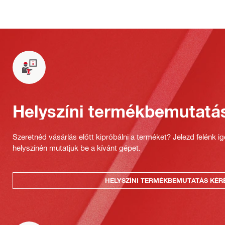
Helyszíni termékbemutatá
Szeretnéd vásárlás előtt kipróbálni a terméket? Jelezd felénk i
helyszínén mutatjuk be a kívánt gépet.
HELYSZÍNI TERMÉKBEMUTATÁS KÉR