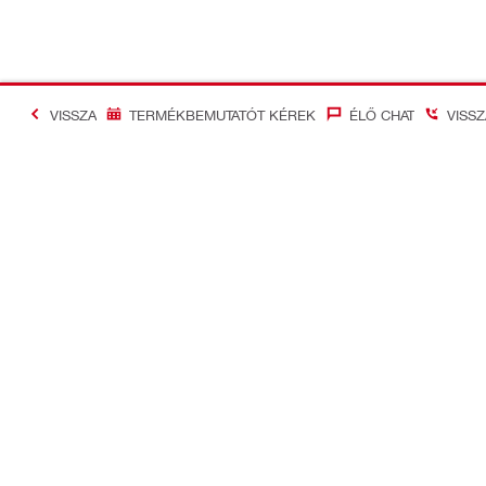
VISSZA
TERMÉKBEMUTATÓT KÉREK
ÉLŐ CHAT
VISS
#Making Constructi
Kapcsolat
Vállalati in
Lépj velünk kapcsolatba!
Cégnév: HIL
Korlátolt Fe