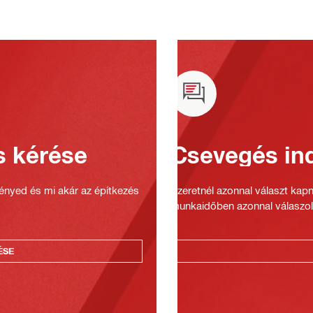
s kérése
Csevegés ind
gényed és mi akár az építkezés
Szeretnél azonnal választ kap
munkaidőben azonnal válaszol
ÉSE