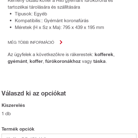
tartozékai tárolására és szállítására
Típusok: Egyéb
Kompatibilis:: Gyémánt koronafúrás
Méretek (H x Sz x Ma): 795 x 439 x 195 mm
MÉG TÖBB INFORMÁCIÓ
Az ügyfelek a következőkre is rákerestek:
kofferek
,
gyémánt
,
koffer
,
fúrókoronákhoz
vagy
táska
.
Válaszd ki az opciókat
Kiszerelés
1 db
Termék opciók