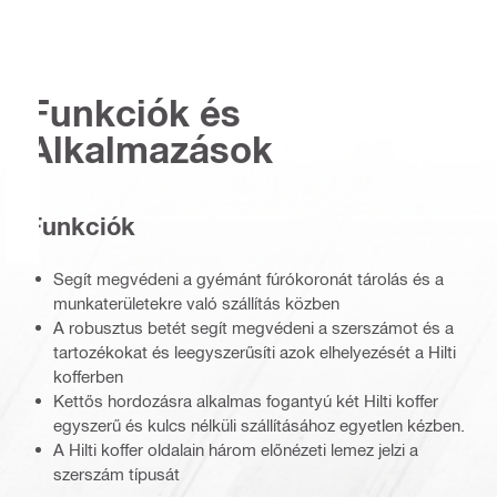
Funkciók és
Alkalmazások
Funkciók
Segít megvédeni a gyémánt fúrókoronát tárolás és a
munkaterületekre való szállítás közben
A robusztus betét segít megvédeni a szerszámot és a
tartozékokat és leegyszerűsíti azok elhelyezését a Hilti
kofferben
Kettős hordozásra alkalmas fogantyú két Hilti koffer
egyszerű és kulcs nélküli szállításához egyetlen kézben.
A Hilti koffer oldalain három előnézeti lemez jelzi a
szerszám típusát