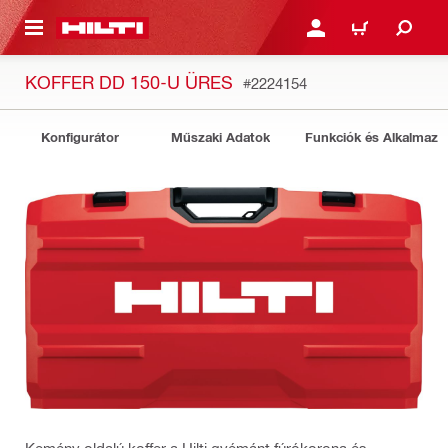
A TARTALOMRA
BEJELENTKEZÉS VAGY R
KOSÁR
KOFFER DD 150-U ÜRES
#2224154
Konfigurátor
Műszaki Adatok
Funkciók és Alkalmazá
Kemény oldalú koffer a Hilti gyémánt fúrókorona és