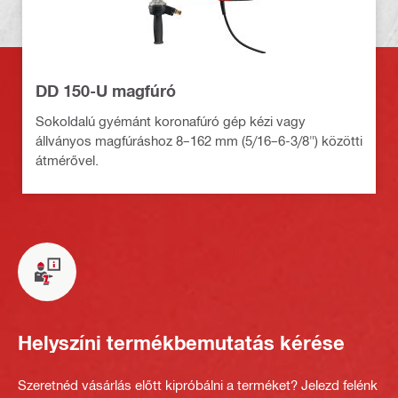
DD 150-U magfúró
Sokoldalú gyémánt koronafúró gép kézi vagy
állványos magfúráshoz 8–162 mm (5/16–6-3/8") közötti
átmérővel.
Helyszíni termékbemutatás kérése
Szeretnéd vásárlás előtt kipróbálni a terméket? Jelezd felénk