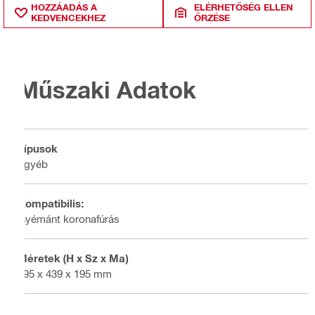
HOZZÁADÁS A
ELÉRHETŐSÉG ELLEN
KEDVENCEKHEZ
ŐRZÉSE
Műszaki Adatok
Típusok
Egyéb
Kompatibilis:
Gyémánt koronafúrás
Méretek (H x Sz x Ma)
795 x 439 x 195 mm