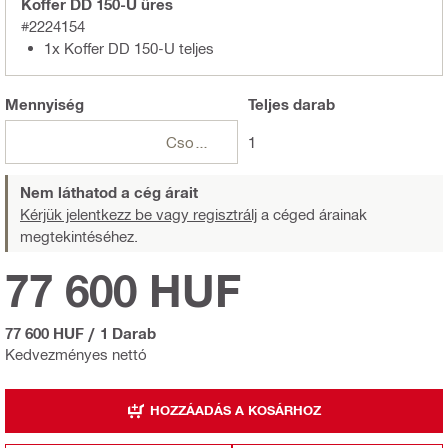
Koffer DD 150-U üres
#2224154
1x Koffer DD 150-U teljes
Mennyiség
Teljes
darab
Csomagok
1
Nem láthatod a cég árait
Kérjük jelentkezz be vagy regisztrálj
a céged árainak
megtekintéséhez.
77 600 HUF
77 600 HUF
/
1 Darab
Kedvezményes nettó
HOZZÁADÁS A KOSÁRHOZ