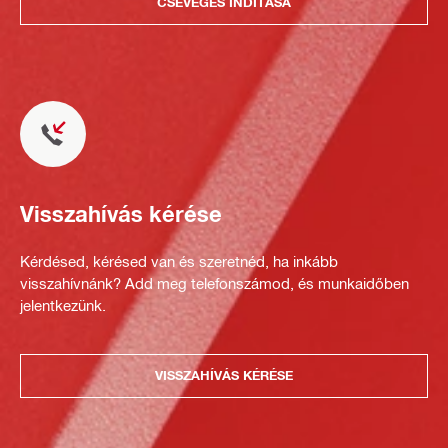
CSEVEGÉS INDÍTÁSA
Visszahívás kérése
Kérdésed, kérésed van és szeretnéd, ha inkább
visszahívnánk? Add meg telefonszámod, és munkaidőben
jelentkezünk.
VISSZAHÍVÁS KÉRÉSE