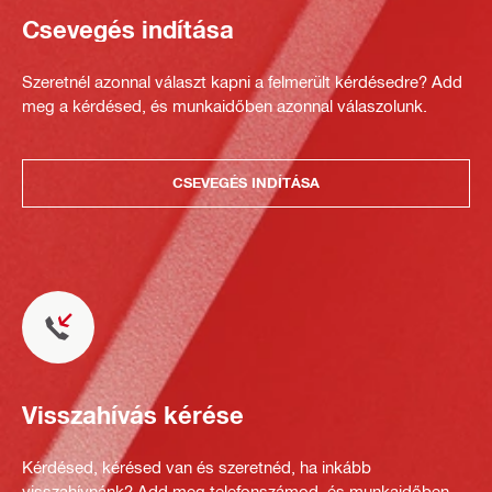
Csevegés indítása
Szeretnél azonnal választ kapni a felmerült kérdésedre? Add
meg a kérdésed, és munkaidőben azonnal válaszolunk.
CSEVEGÉS INDÍTÁSA
Visszahívás kérése
Kérdésed, kérésed van és szeretnéd, ha inkább
visszahívnánk? Add meg telefonszámod, és munkaidőben