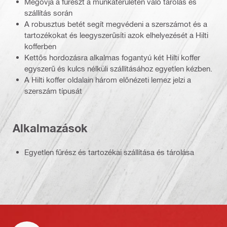
Megóvja a fűrészt a munkaterületen való tárolás és
szállítás során
A robusztus betét segít megvédeni a szerszámot és a
tartozékokat és leegyszerűsíti azok elhelyezését a Hilti
kofferben
Kettős hordozásra alkalmas fogantyú két Hilti koffer
egyszerű és kulcs nélküli szállításához egyetlen kézben.
A Hilti koffer oldalain három előnézeti lemez jelzi a
szerszám típusát
Alkalmazások
Egyetlen fűrész és tartozékai szállítása és tárolása