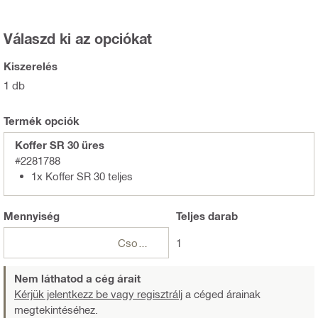
Válaszd ki az opciókat
Kiszerelés
1 db
Termék opciók
Koffer SR 30 üres
#2281788
1x Koffer SR 30 teljes
Mennyiség
Teljes
darab
Csomagok
1
Nem láthatod a cég árait
Kérjük jelentkezz be vagy regisztrálj
a céged árainak
megtekintéséhez.