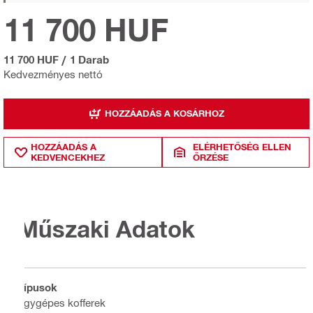
11 700 HUF
11 700 HUF
/
1 Darab
Kedvezményes nettó
HOZZÁADÁS A KOSÁRHOZ
HOZZÁADÁS A
ELÉRHETŐSÉG ELLEN
KEDVENCEKHEZ
ŐRZÉSE
Műszaki Adatok
Típusok
Egygépes kofferek