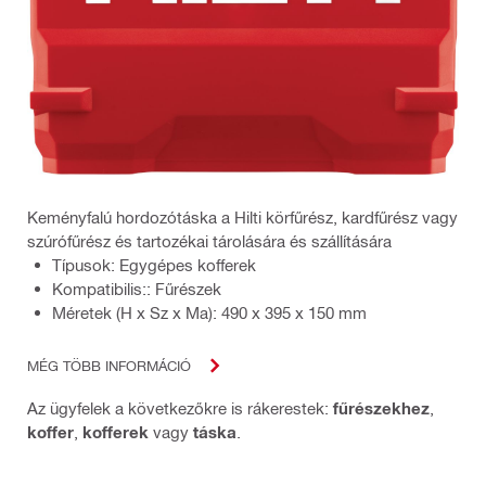
Keményfalú hordozótáska a Hilti körfűrész, kardfűrész vagy
szúrófűrész és tartozékai tárolására és szállítására
Típusok: Egygépes kofferek
Kompatibilis:: Fűrészek
Méretek (H x Sz x Ma): 490 x 395 x 150 mm
MÉG TÖBB INFORMÁCIÓ
Az ügyfelek a következőkre is rákerestek:
fűrészekhez
,
koffer
,
kofferek
vagy
táska
.