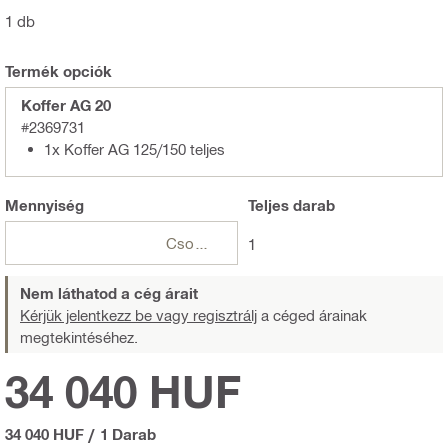
1 db
Termék opciók
Koffer AG 20
#2369731
1x Koffer AG 125/150 teljes
Mennyiség
Teljes
darab
Csomagok
1
Nem láthatod a cég árait
Kérjük jelentkezz be vagy regisztrálj
a céged árainak
megtekintéséhez.
34 040 HUF
34 040 HUF
/
1 Darab