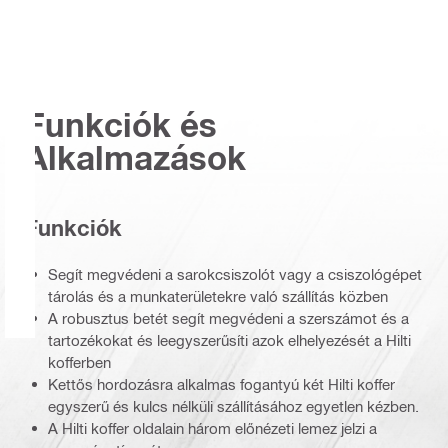
Funkciók és
Alkalmazások
Funkciók
Segít megvédeni a sarokcsiszolót vagy a csiszológépet
tárolás és a munkaterületekre való szállítás közben
A robusztus betét segít megvédeni a szerszámot és a
tartozékokat és leegyszerűsíti azok elhelyezését a Hilti
kofferben
Kettős hordozásra alkalmas fogantyú két Hilti koffer
egyszerű és kulcs nélküli szállításához egyetlen kézben.
A Hilti koffer oldalain három előnézeti lemez jelzi a