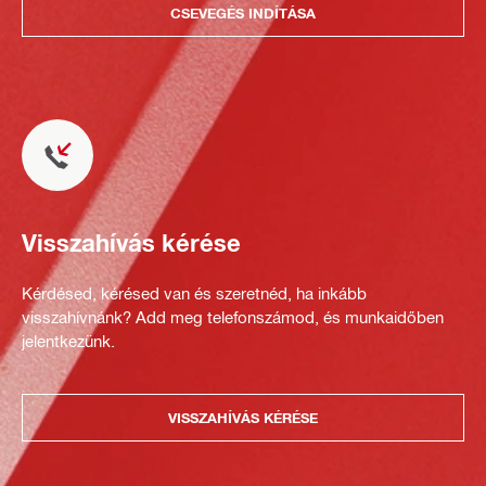
CSEVEGÉS INDÍTÁSA
Visszahívás kérése
Kérdésed, kérésed van és szeretnéd, ha inkább
visszahívnánk? Add meg telefonszámod, és munkaidőben
jelentkezünk.
VISSZAHÍVÁS KÉRÉSE