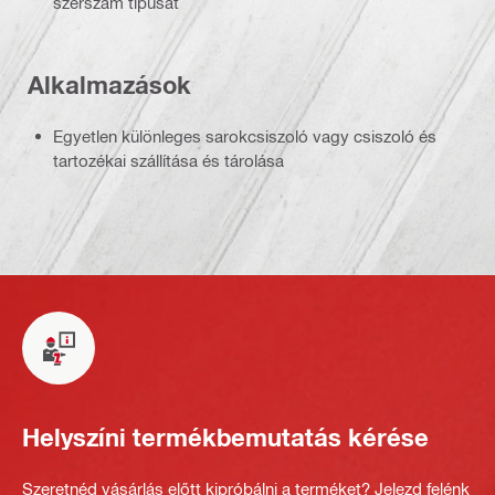
szerszám típusát
Alkalmazások
Egyetlen különleges sarokcsiszoló vagy csiszoló és
tartozékai szállítása és tárolása
Helyszíni termékbemutatás kérése
Szeretnéd vásárlás előtt kipróbálni a terméket? Jelezd felénk