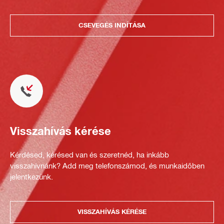
CSEVEGÉS INDÍTÁSA
Visszahívás kérése
Kérdésed, kérésed van és szeretnéd, ha inkább
visszahívnánk? Add meg telefonszámod, és munkaidőben
jelentkezünk.
VISSZAHÍVÁS KÉRÉSE