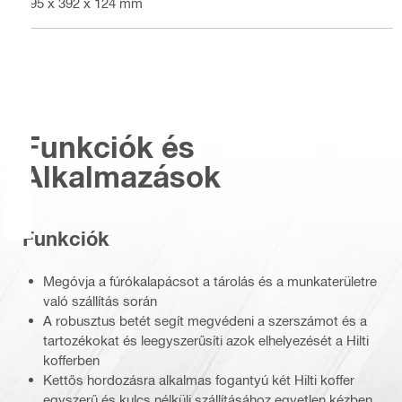
495 x 392 x 124 mm
Funkciók és
Alkalmazások
Funkciók
Megóvja a fúrókalapácsot a tárolás és a munkaterületre
való szállítás során
A robusztus betét segít megvédeni a szerszámot és a
tartozékokat és leegyszerűsíti azok elhelyezését a Hilti
kofferben
Kettős hordozásra alkalmas fogantyú két Hilti koffer
egyszerű és kulcs nélküli szállításához egyetlen kézben.