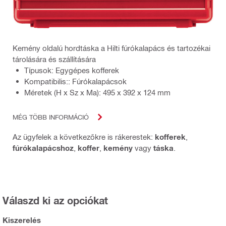
Kemény oldalú hordtáska a Hilti fúrókalapács és tartozékai
tárolására és szállítására
Típusok: Egygépes kofferek
Kompatibilis:: Fúrókalapácsok
Méretek (H x Sz x Ma): 495 x 392 x 124 mm
MÉG TÖBB INFORMÁCIÓ
Az ügyfelek a következőkre is rákerestek:
kofferek
,
fúrókalapácshoz
,
koffer
,
kemény
vagy
táska
.
Válaszd ki az opciókat
Kiszerelés