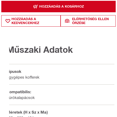
HOZZÁADÁS A KOSÁRHOZ
HOZZÁADÁS A
ELÉRHETŐSÉG ELLEN
KEDVENCEKHEZ
ŐRZÉSE
Műszaki Adatok
Típusok
Egygépes kofferek
Kompatibilis:
Fúrókalapácsok
Méretek (H x Sz x Ma)