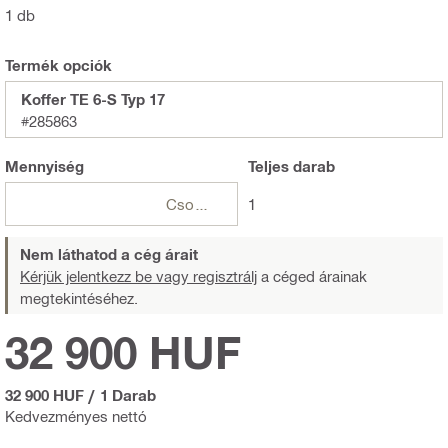
1 db
Termék opciók
Koffer TE 6-S Typ 17
#285863
Mennyiség
Teljes
darab
Csomagok
1
Nem láthatod a cég árait
Kérjük jelentkezz be vagy regisztrálj
a céged árainak
megtekintéséhez.
32 900 HUF
32 900 HUF
/
1 Darab
Kedvezményes nettó