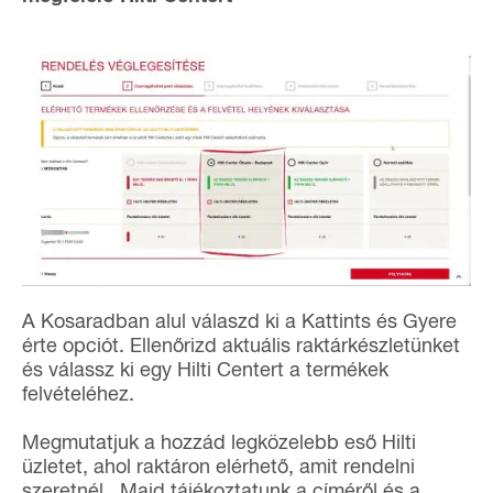
A Kosaradban alul válaszd ki a Kattints és Gyere
érte opciót. Ellenőrizd aktuális raktárkészletünket
és válassz ki egy Hilti Centert a termékek
felvételéhez.
Megmutatjuk a hozzád legközelebb eső Hilti
üzletet, ahol raktáron elérhető, amit rendelni
szeretnél. Majd tájékoztatunk a címéről és a