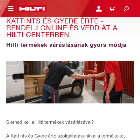
A TARTALOMRA
BEJELENTKEZÉS VAGY R
KOSÁR
KATTINTS ÉS GYERE ÉRTE -
RENDELJ ONLINE ÉS VEDD ÁT A
HILTI CENTERBEN
Hilti termékek váráslásának gyors módja
Sietned kell a Hilti termékek vásárlásával?
A Kattints és Gyere érte szolgáltatásunkkal a termékeket