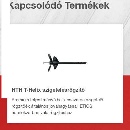
Kapcsolódó Termékek
HTH T-Helix szigetelésrögzítő
Premium teljesítményű helix csavaros szigetelő
rögzítőék általános jóváhagyással, ETICS
homlokzatban való rögzítéshez