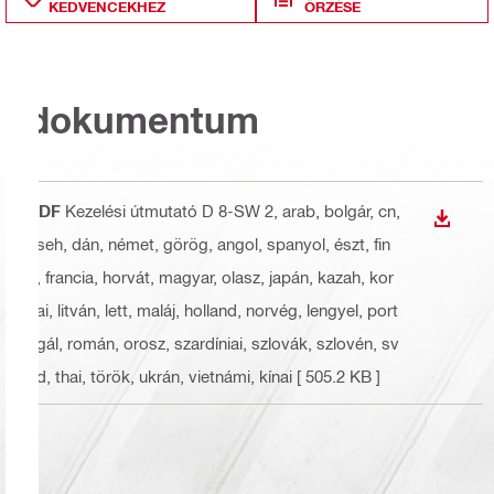
KEDVENCEKHEZ
ŐRZÉSE
dokumentum
PDF
Kezelési útmutató D 8-SW 2
, arab, bolgár, cn,
LETÖLT
cseh, dán, német, görög, angol, spanyol, észt, fin
n, francia, horvát, magyar, olasz, japán, kazah, kor
eai, litván, lett, maláj, holland, norvég, lengyel, port
ugál, román, orosz, szardíniai, szlovák, szlovén, sv
éd, thai, török, ukrán, vietnámi, kínai
[ 505.2 KB ]