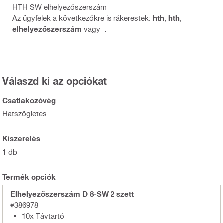
HTH SW elhelyezőszerszám
Az ügyfelek a következőkre is rákerestek:
hth
,
hth
,
elhelyezőszerszám
vagy
.
Válaszd ki az opciókat
Csatlakozóvég
Hatszögletes
Kiszerelés
1 db
Termék opciók
Elhelyezőszerszám D 8-SW 2 szett
#386978
10x Távtartó