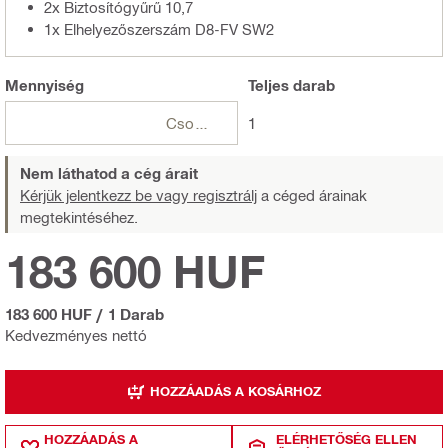
2x Biztosítógyűrű 10,7
1x Elhelyezőszerszám D8-FV SW2
Mennyiség
Teljes
darab
Csomagok
1
Nem láthatod a cég árait
Kérjük jelentkezz be vagy regisztrálj
a céged árainak
megtekintéséhez.
183 600 HUF
183 600 HUF
/
1 Darab
Kedvezményes nettó
HOZZÁADÁS A KOSÁRHOZ
HOZZÁADÁS A
ELÉRHETŐSÉG ELLEN