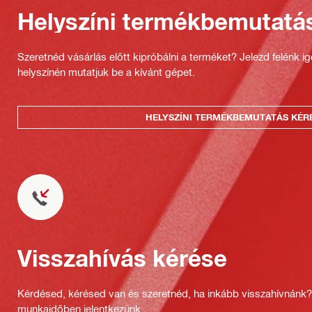
Helyszíni termékbemutatá
Szeretnéd vásárlás előtt kipróbálni a terméket? Jelezd felénk i
helyszínén mutatjuk be a kívánt gépet.
HELYSZÍNI TERMÉKBEMUTATÁS KÉR
Visszahívás kérése
Kérdésed, kérésed van és szeretnéd, ha inkább visszahívnánk
munkaidőben jelentkezünk.