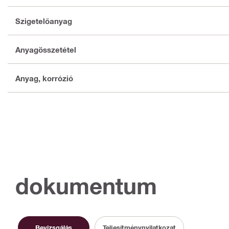
Szigetelőanyag
Anyagösszetétel
Anyag, korrózió
dokumentum
Bevizsgálás
Teljesítménynyilatkozat