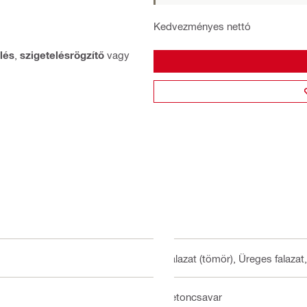
Kedvezményes nettó
lés
,
szigetelésrögzítő
vagy
Falazat (tömör), Üreges falazat
Betoncsavar