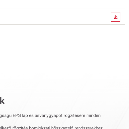
LETÖLT
k
agságú EPS lap és ásványgyapot rögzítésére minden
lkező rögzítés homlokzati hőszigetelő rendszerekhez