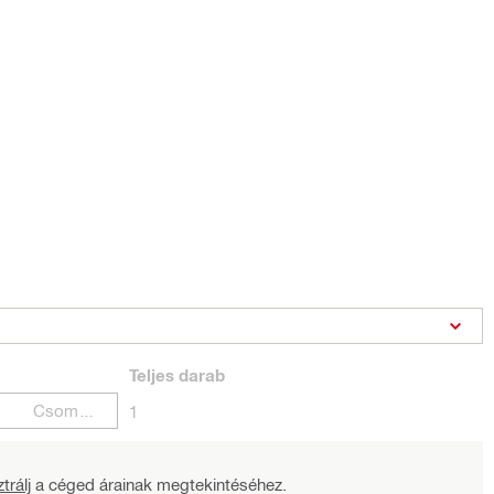
Teljes
darab
Csomagok
1
trálj
a céged árainak megtekintéséhez.