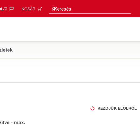
Keresési javaslatok
Keresés
LAT‎
KOSÁR
zletek
KEZDJÜK ELÖLRŐL
ítve - max.