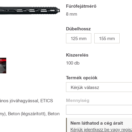
Fúrófejátmérő
8 mm
Dűbelhossz
125 mm
155 mm
Kiszerelés
100 db
Termék opciók
Kérjük válassz
Mennyiség
alános jóváhagyással, ETICS
y), Beton (légszárított), Beton
Nem láthatod a cég árait
Kérjük jelentkezz be vagy regisz