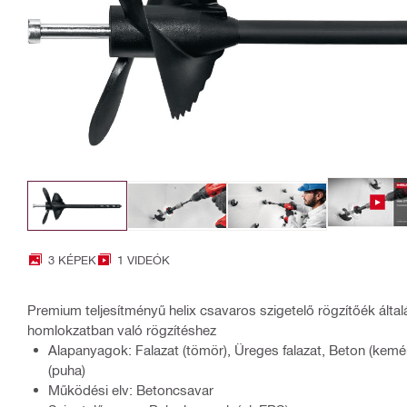
3 KÉPEK
1 VIDEÓK
Premium teljesítményű helix csavaros szigetelő rögzítőék ált
homlokzatban való rögzítéshez
Alapanyagok: Falazat (tömör), Üreges falazat, Beton (kemén
(puha)
Működési elv: Betoncsavar