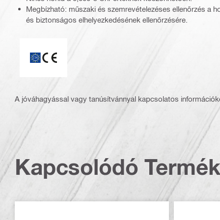
Megbízható: műszaki és szemrevételezéses ellenőrzés a ho
és biztonságos elhelyezkedésének ellenőrzésére.
ETA_CE_Logo_2to1 (3608215)
A jóváhagyással vagy tanúsítvánnyal kapcsolatos információké
Kapcsolódó Termé