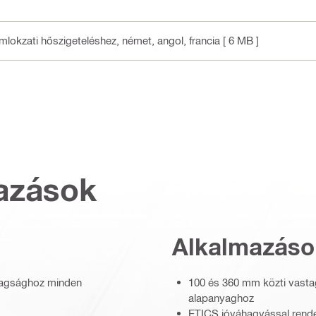
lokzati hőszigeteléshez
, német, angol, francia
[ 6 MB ]
azások
Alkalmazáso
tagsághoz minden
100 és 360 mm közti vast
alapanyaghoz
ETICS jóváhagyással rende