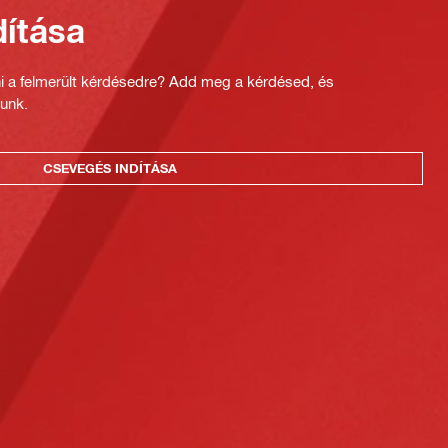
ítása
ni a felmerült kérdésedre? Add meg a kérdésed, és
unk.
CSEVEGÉS INDÍTÁSA