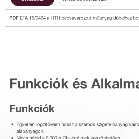
PDF
ETA 15/0464 a HTH becsavarozott műanyag dűbelhez hom
Funkciók és Alkalm
Funkciók
Egyetlen rögzítőelem hossz a számos szigetelőanyag vas
alapanyagon.
Nincs hőhíd a 0,000-s Chi-értéknek köszönhetően.