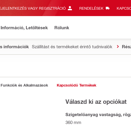
EJELENTKEZÉS VAGY REGISZTRÁCIÓ
RENDELÉSEK
KAPCSO
Információ, Letöltések
Rólunk
s információk
Szállítást és termékeket érintő tudnivalók
Rés
Funkciók és Alkalmazások
Kapcsolódó Termékek
Válaszd ki az opciókat
Szigetelőanyag vastagság, rögz
360 mm