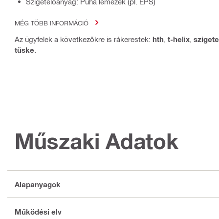
Szigetelőanyag: Puha lemezek (pl. EPS)
MÉG TÖBB INFORMÁCIÓ
Az ügyfelek a következőkre is rákerestek:
hth
,
t-helix
,
szigete
tüske
.
Műszaki Adatok
Alapanyagok
Működési elv