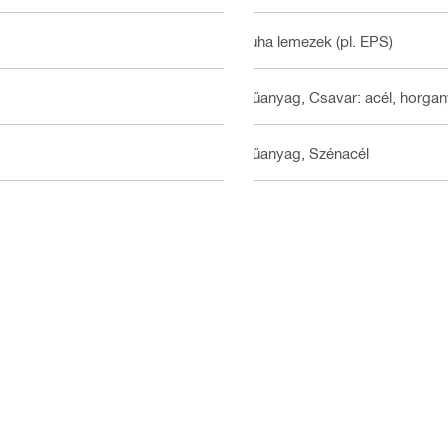
Puha lemezek (pl. EPS)
Műanyag, Csavar: acél, horgany
Műanyag, Szénacél