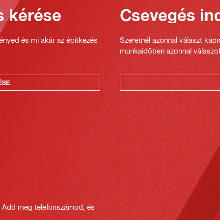
s kérése
Csevegés ind
gényed és mi akár az építkezés
Szeretnél azonnal választ kap
munkaidőben azonnal válaszol
ÉSE
? Add meg telefonszámod, és